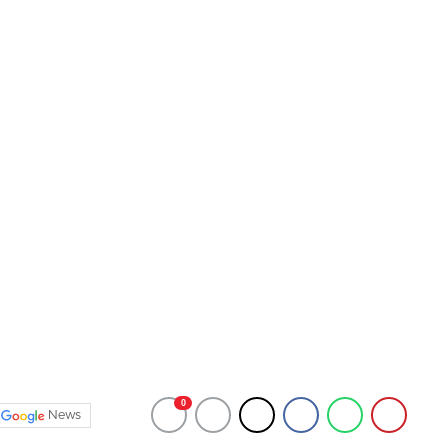
0
News