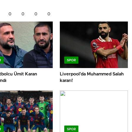
0
0
0
0
R
SPOR
utbolcu Ümit Karan
Liverpool’da Muhammed Salah
ndı
kararı!
R
SPOR