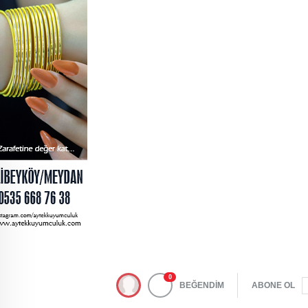
0
BEĞENDİM
ABONE OL