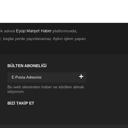
ek adresi
platformunda;
Eyüp Manşet Haber
z, başka yerde yayınlanamaz. Aykırı işlem yapan
BÜLTEN ABONELİĞİ
+
Bu web sitesinden haber ve ebülten almak
istiyorum
BİZİ TAKİP ET