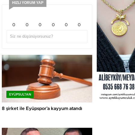
HIZLI YORUM YAP
0
0
0
0
0
0
EYÜPSULTAN
8 şirket ile Eyüpspor’a kayyum atandı