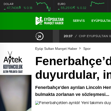
DOLAR
EURO
$
€
47,7436
% 0.18
55,2510
% 0.32
SERVIS
EYÜPSULTA
20:37
/
Eyüp Sultan Manşet Haber
Spor
Fenerbahçe’de
duyurdular, i
Fenerbahçe'den ayrılan Lincoln Henri
bulmakta zorlanan ve sözleşmesi...