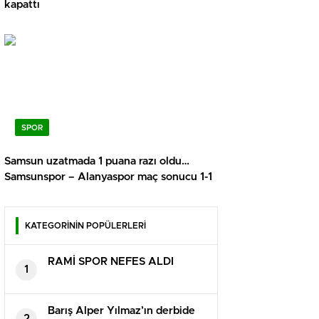
kapattı
SPOR
Samsun uzatmada 1 puana razı oldu…
Samsunspor – Alanyaspor maç sonucu 1-1
KATEGORİNİN POPÜLERLERİ
RAMİ SPOR NEFES ALDI
1
Barış Alper Yılmaz’ın derbide
2