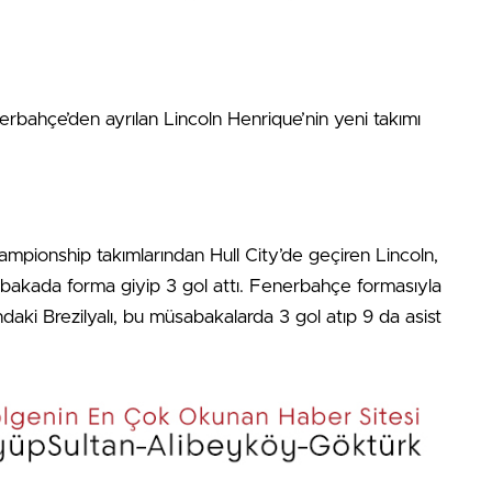
rbahçe’den ayrılan Lincoln Henrique’nin yeni takımı
hampionship takımlarından Hull City’de geçiren Lincoln,
akada forma giyip 3 gol attı. Fenerbahçe formasıyla
ki Brezilyalı, bu müsabakalarda 3 gol atıp 9 da asist