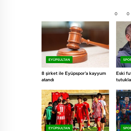
0
0
EYÜPSULTAN
SPO
8 şirket ile Eyüpspor’a kayyum
Eski f
atandı
tutukla
EYÜPSULTAN
SPO