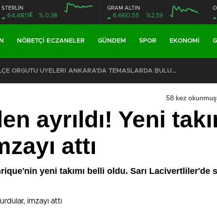
STERLİN
GRAM ALTIN
O
£
64,4811
% 0.38
6.660,55
%2,59
N
NÖBETÇI ECZANELER
GÜNDEM
SPOR
EKONOMI
G
CHP EYÜPSULTAN İLÇE ÖRGÜTÜ ÜYELERİ ANKARA’DA TEMASLARDA BULUNDU
58 kez okunmuş
n ayrıldı! Yeni takı
mzayı attı
que'nin yeni takımı belli oldu. Sarı Lacivertliler'de 