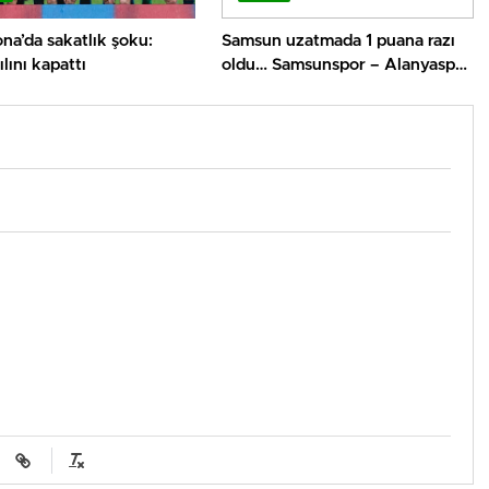
na’da sakatlık şoku:
Samsun uzatmada 1 puana razı
lını kapattı
oldu… Samsunspor – Alanyaspor
maç sonucu 1-1