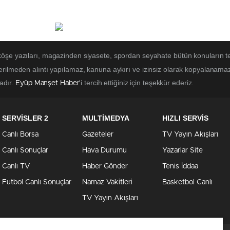
 köşe yazıları, magazinden siyasete, spordan seyahate bütün konuların t
erilmeden alıntı yapılamaz, kanuna aykırı ve izinsiz olarak kopyalanama
tadır.
'i tercih ettiğiniz için teşekkür ederiz.
Eyüp Manşet Haber
SERVİSLER 2
MULTİMEDYA
HIZLI SERVİS
Canlı Borsa
Gazeteler
TV Yayın Akışları
Canlı Sonuçlar
Hava Durumu
Yazarlar Site
Canlı TV
Haber Gönder
Tenis İddaa
Futbol Canlı Sonuçlar
Namaz Vakitleri
Basketbol Canlı
TV Yayın Akışları