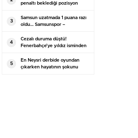
penaltı beklediği pozisyon
tartışma yarattı
Samsun uzatmada 1 puana razı
3
oldu… Samsunspor –
Alanyaspor maç sonucu 1-1
Cezalı duruma düştü!
4
Fenerbahçe’ye yıldız isminden
kötü haber
En Neysri derbide oyundan
5
çıkarken hayatının şokunu
yaşadı!