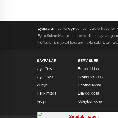
ve
'den son dakika haberler,
Eyüpsultan
Türkiye
Eyüp Sultan Manşet haber içerikleri kaynak göst
kişi/kişiler için yasal başvuru hakkı saklı tutulmak
SAYFALAR
SERVİSLER
Üye Girişi
Futbol İddaa
Üye Kaydı
Basketbol İddaa
Künye
Hentbol İddaa
Hakkımızda
Bilardo İddaa
İletişim
Voleybol İddaa
Sıradaki haber: