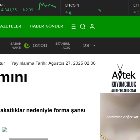
NS
BİTCOİN
ET
4.341,35
%2,39
%
฿
Ξ
AZETELER
HABER GÖNDER
SABAH
İSTANBUL
02:00
28°
19:40
/
MHP EYÜPSULTAN TEŞKİLATI’NIN ACI GÜNÜ
VAKTI
AÇIK
tur
Yayınlanma Tarihi: Ağustos 27, 2025 02:00
mını
sakatlıklar nedeniyle forma şansı