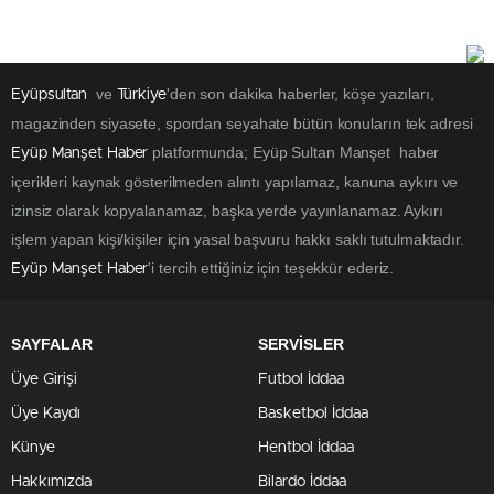
ve
'den son dakika haberler, köşe yazıları,
Eyüpsultan
Türkiye
magazinden siyasete, spordan seyahate bütün konuların tek adresi
platformunda; Eyüp Sultan Manşet haber
Eyüp Manşet Haber
içerikleri kaynak gösterilmeden alıntı yapılamaz, kanuna aykırı ve
izinsiz olarak kopyalanamaz, başka yerde yayınlanamaz. Aykırı
işlem yapan kişi/kişiler için yasal başvuru hakkı saklı tutulmaktadır.
'i tercih ettiğiniz için teşekkür ederiz.
Eyüp Manşet Haber
SAYFALAR
SERVİSLER
Üye Girişi
Futbol İddaa
Üye Kaydı
Basketbol İddaa
Künye
Hentbol İddaa
Hakkımızda
Bilardo İddaa