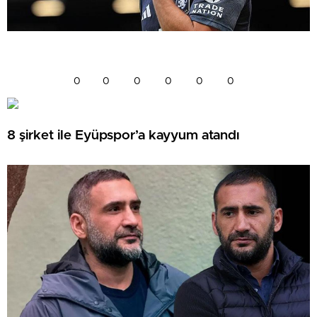
0
0
0
0
0
0
8 şirket ile Eyüpspor’a kayyum atandı