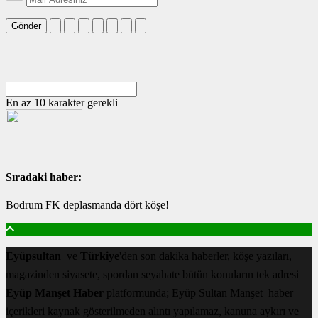
Gönder
En az 10 karakter gerekli
Sıradaki haber:
Bodrum FK deplasmanda dört köşe!
Eyüpsultan
ve
Türkiye
'den son dakika haberler, köşe yazıları,
magazinden siyasete, spordan seyahate bütün konuların tek adresi
Eyüp Manşet Haber
platformunda; Eyüp Sultan Manşet haber
içerikleri kaynak gösterilmeden alıntı yapılamaz, kanuna aykırı ve