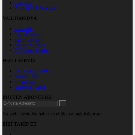
Canlı TV
Futbol Canlı Sonuçlar
MULTİMEDYA
Gazeteler
Hava Durumu
Haber Gönder
Namaz Vakitleri
TV Yayın Akışları
HIZLI SERVİS
TV Yayın Akışları
Yazarlar Site
Tenis İddaa
Basketbol Canlı
BÜLTEN ABONELİĞİ
+
Bu web sitesinden haber ve ebülten almak istiyorum
BİZİ TAKİP ET