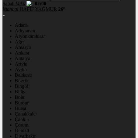
Sabah
Vakti
02:00
İstanbul
HAFİF YAĞMUR
26°
Adana
Adıyaman
Afyonkarahisar
Ağrı
Amasya
Ankara
Antalya
Artvin
Aydın
Balıkesir
Bilecik
Bingöl
Bitlis
Bolu
Burdur
Bursa
Çanakkale
Çankırı
Çorum
Denizli
Diyarbakır