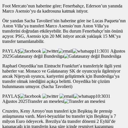
Foot Mercato’nun haberine göre; Fenerbahçe, Ederson’un yanında
Marco Asensio’yu da kadrosuna katmak istiyor.
Öte yandan Sacha Tavolieri’nin haberine göre ise Lucas Paqueta’nın
Aston Villa’ya transferi Marco Asensio’nun Aston Villa’ya
transferini doğrudan etkileyebilir. Bu durum Fenerbahçe’nin önünü
açıyor. PSG, Asensio için 20 M€ istiyor ancak yaklaşık 15 M€’ya
transfer tamamlanabilir.
PAYLAŞ
11:3031 Ağustos
2025Galatasaray değil Bundesliga
Raphael Onyedika’nın Eintracht Frankfurt’a transferiyle ilgili yeni
haberler var. Monaco ve Galatasaray SK de oyuncuyla ilgileniyor
ancak Nijeryalı oyuncu, kariyerini geliştirmek için Bundesliga’ya
transfer olmak istediğini açıkça belirtti. Onyedika bir çözüm
bulunmasını umuyor. (Sacha Tavolieri)
PAYLAŞ
10:3031
Ağustos 2025Transfer an meselesi
Cruzeiro, Keny Arroyo’nun transferi için Beşiktaş ile prensip
anlaşmasına vardı. Mavi-beyazlılar bu transfer için Beşiktaş’a 7
milyon Euro ödeyecek. Brezilya’da transfer dönemi 2 Eylül’de
kapanacağı için transferin kısa süre içinde resmiyet kazanması