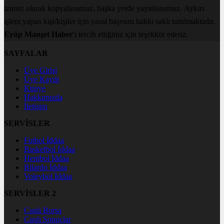
izinsiz olarak kopyalanamaz, başka yerde yayınlanamaz. Aykırı
işlem yapan kişi/kişiler için yasal başvuru hakkı saklı tutulmaktadır.
Eyüp Manşet Haber
'i tercih ettiğiniz için teşekkür ederiz.
SAYFALAR
Üye Girişi
Üye Kaydı
Künye
Hakkımızda
İletişim
SERVİSLER
Futbol İddaa
Basketbol İddaa
Hentbol İddaa
Bilardo İddaa
Voleybol İddaa
SERVİSLER 2
Canlı Borsa
Canlı Sonuçlar