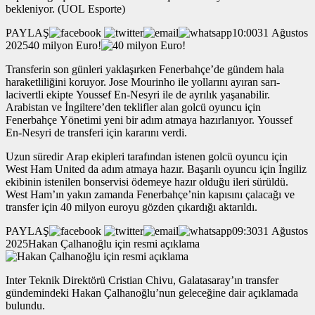
bekleniyor. (UOL Esporte)
PAYLAŞ
10:0031 Ağustos
202540 milyon Euro!
Transferin son günleri yaklaşırken Fenerbahçe’de gündem hala
haraketliliğini koruyor. Jose Mourinho ile yollarını ayıran sarı-
lacivertli ekipte Youssef En-Nesyri ile de ayrılık yaşanabilir.
Arabistan ve İngiltere’den teklifler alan golcü oyuncu için
Fenerbahçe Yönetimi yeni bir adım atmaya hazırlanıyor. Youssef
En-Nesyri de transferi için kararını verdi.
Uzun süredir Arap ekipleri tarafından istenen golcü oyuncu için
West Ham United da adım atmaya hazır. Başarılı oyuncu için İngiliz
ekibinin istenilen bonservisi ödemeye hazır olduğu ileri sürüldü.
West Ham’ın yakın zamanda Fenerbahçe’nin kapısını çalacağı ve
transfer için 40 milyon euroyu gözden çıkardığı aktarıldı.
PAYLAŞ
09:3031 Ağustos
2025Hakan Çalhanoğlu için resmi açıklama
Inter Teknik Direktörü Cristian Chivu, Galatasaray’ın transfer
gündemindeki Hakan Çalhanoğlu’nun geleceğine dair açıklamada
bulundu.