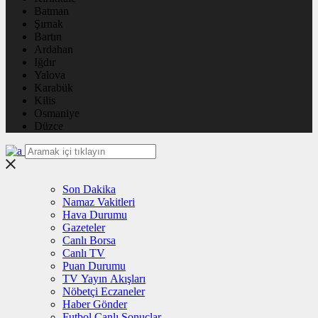
Batman
Şırnak
Bartın
Ardahan
Iğdır
Yalova
Karabük
Kilis
Osmaniye
Düzce
Son Dakika
Namaz Vakitleri
Hava Durumu
Gazeteler
Canlı Borsa
Canlı TV
Puan Durumu
TV Yayın Akışları
Nöbetçi Eczaneler
Haber Gönder
Futbol Canlı Sonuçlar