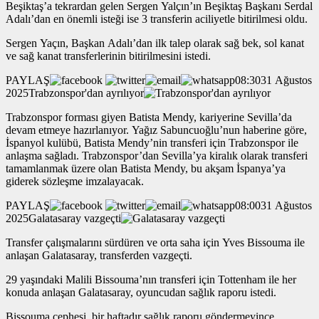
Beşiktaş’a tekrardan gelen Sergen Yalçın’ın Beşiktaş Başkanı Serdal
Adalı’dan en önemli isteği ise 3 transferin aciliyetle bitirilmesi oldu.
Sergen Yaçın, Başkan Adalı’dan ilk talep olarak sağ bek, sol kanat
ve sağ kanat transferlerinin bitirilmesini istedi.
PAYLAŞ
08:3031 Ağustos
2025Trabzonspor'dan ayrılıyor
Trabzonspor forması giyen Batista Mendy, kariyerine Sevilla’da
devam etmeye hazırlanıyor. Yağız Sabuncuoğlu’nun haberine göre,
İspanyol kulübü, Batista Mendy’nin transferi için Trabzonspor ile
anlaşma sağladı. Trabzonspor’dan Sevilla’ya kiralık olarak transferi
tamamlanmak üzere olan Batista Mendy, bu akşam İspanya’ya
giderek sözleşme imzalayacak.
PAYLAŞ
08:0031 Ağustos
2025Galatasaray vazgeçti
Transfer çalışmalarını sürdüren ve orta saha için Yves Bissouma ile
anlaşan Galatasaray, transferden vazgeçti.
29 yaşındaki Malili Bissouma’nın transferi için Tottenham ile her
konuda anlaşan Galatasaray, oyuncudan sağlık raporu istedi.
Bissouma cephesi, bir haftadır sağlık raporu göndermeyince