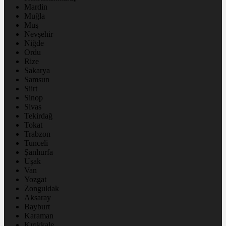
Mardin
Muğla
Muş
Nevşehir
Niğde
Ordu
Rize
Sakarya
Samsun
Siirt
Sinop
Sivas
Tekirdağ
Tokat
Trabzon
Tunceli
Şanlıurfa
Uşak
Van
Yozgat
Zonguldak
Aksaray
Bayburt
Karaman
Kırıkkale