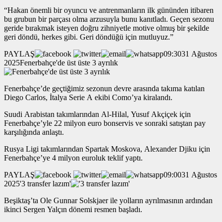
“Hakan önemli bir oyuncu ve antrenmanların ilk gününden itibaren
bu grubun bir parçası olma arzusuyla bunu kanıtladı. Geçen sezonu
geride bırakmak isteyen doğru zihniyetle motive olmuş bir şekilde
geri döndü, herkes gibi. Geri döndüğü için mutluyuz.”
PAYLAŞ
09:3031 Ağustos
2025Fenerbahçe'de üst üste 3 ayrılık
Fenerbahçe’de geçtiğimiz sezonun devre arasında takıma katılan
Diego Carlos, İtalya Serie A ekibi Como’ya kiralandı.
Suudi Arabistan takımlarından Al-Hilal, Yusuf Akçiçek için
Fenerbahçe’yle 22 milyon euro bonservis ve sonraki satıştan pay
karşılığında anlaştı.
Rusya Ligi takımlarından Spartak Moskova, Alexander Djiku için
Fenerbahçe’ye 4 milyon euroluk teklif yaptı.
PAYLAŞ
09:0031 Ağustos
2025'3 transfer lazım'
Beşiktaş’ta Ole Gunnar Solskjaer ile yolların ayrılmasının ardından
ikinci Sergen Yalçın dönemi resmen başladı.