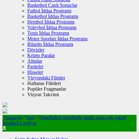
Basketbol Canlı Sonuçlar
Futbol İddaa Programı
Basketbol İddaa Programı
Hentbol İddaa Programı
Voleybol İddaa Programı
Tenis İddaa Programı
Motor Sporları İddaa Programı
Bilardo İddaa Programı
Dövizler
Kripto Paralar
Altınlar
Pariteler
Hisseler
Vizyondaki Filmler
Haftanın Filmleri
Popüler Fragmanlar
Vizyon Takvimi
Anasayfa
/
Spor
/
Fenerbahçe transferde mutlu sona çok yakın!
İstanbul’a geliyor