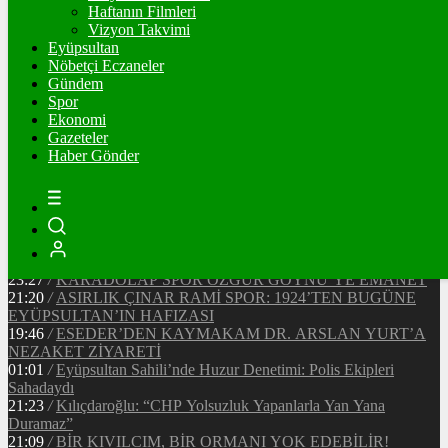
Ξ
%
Haftanın Filmleri
Vizyon Takvimi
TETHER
Eyüpsultan
Nöbetçi Eczaneler
$
%
Gündem
Spor
Ekonomi
Gazeteler
20:37
/
CHP EYÜPSULTAN İLÇE ÖRGÜTÜ ÜYELERİ
Haber Gönder
ANKARA’DA TEMASLARDA BULUNDU
19:40
/
MHP EYÜPSULTAN TEŞKİLATI’NIN ACI GÜNÜ
13:33
/
BAŞKAN DR. MİTHAT BÜLENT ÖZMEN’DEN
KAMUOYUNA AÇIKLAMA
12:34
/
Makyaj Sanatçısı Uzay Damla Yıldız, Uluslararası
Başarılarıyla Türkiye’yi Temsil Ediyor
23:27
/
KARADOLAP SPOR ÖZGÜR GÖYNÜ’YE EMANET
21:20
/
ASIRLIK ÇINAR RAMİ SPOR: 1924’TEN BUGÜNE
EYÜPSULTAN’IN HAFIZASI
19:46
/
ESEDER’DEN KAYMAKAM DR. ARSLAN YURT’A
NEZAKET ZİYARETİ
01:01
/
Eyüpsultan Sahili’nde Huzur Denetimi: Polis Ekipleri
Sahadaydı
21:23
/
Kılıçdaroğlu: “CHP Yolsuzluk Yapanlarla Yan Yana
Duramaz”
21:09
/
BİR KIVILCIM, BİR ORMANI YOK EDEBİLİR!