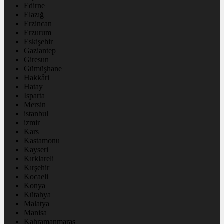
Edirne
Elazığ
Erzincan
Erzurum
Eskişehir
Gaziantep
Giresun
Gümüşhane
Hakkâri
Hatay
Isparta
Mersin
istanbul
izmir
Kars
Kastamonu
Kayseri
Kırklareli
Kırşehir
Kocaeli
Konya
Kütahya
Malatya
Manisa
Kahramanmaraş