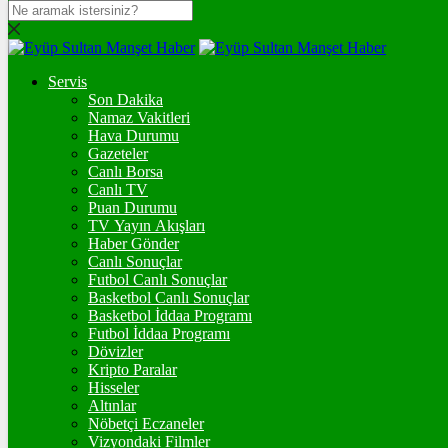
DOLAR
47,7436
$
% 0.18
Servis
EURO
Son Dakika
Namaz Vakitleri
55,2510
€
% 0.32
Hava Durumu
STERLİN
Gazeteler
Canlı Borsa
64,4811
£
% 0.38
Canlı TV
Puan Durumu
GRAM ALTIN
TV Yayın Akışları
Haber Gönder
6.660,55
%2,59
Canlı Sonuçlar
Futbol Canlı Sonuçlar
ONS
Basketbol Canlı Sonuçlar
Basketbol İddaa Programı
4.341,35
%2,39
Futbol İddaa Programı
Dövizler
BİTCOİN
Kripto Paralar
Hisseler
฿
%
Altınlar
Nöbetçi Eczaneler
ETHEREUM
Vizyondaki Filmler