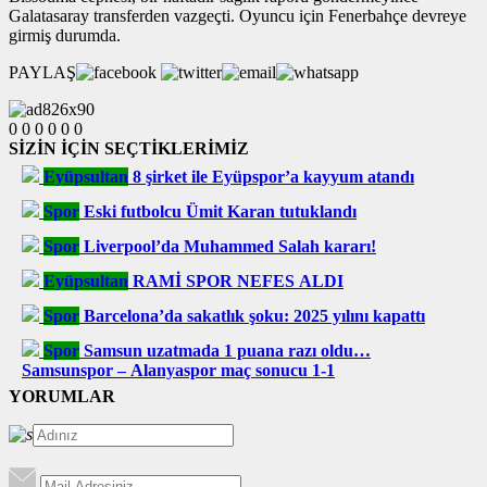
Galatasaray transferden vazgeçti. Oyuncu için Fenerbahçe devreye
girmiş durumda.
PAYLAŞ
0
0
0
0
0
0
SİZİN İÇİN SEÇTİKLERİMİZ
Eyüpsultan
8 şirket ile Eyüpspor’a kayyum atandı
Spor
Eski futbolcu Ümit Karan tutuklandı
Spor
Liverpool’da Muhammed Salah kararı!
Eyüpsultan
RAMİ SPOR NEFES ALDI
Spor
Barcelona’da sakatlık şoku: 2025 yılını kapattı
Spor
Samsun uzatmada 1 puana razı oldu…
Samsunspor – Alanyaspor maç sonucu 1-1
YORUMLAR