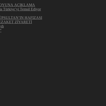
UOYUNA AÇIKLAMA
la Türkiye’yi Temsil Ediyor
ÜPSULTAN’IN HAFIZASI
ZAKET ZİYARETİ
ydı
”