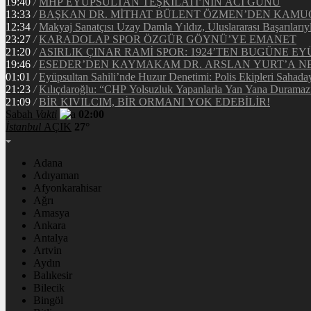
19:40
/
MHP EYÜPSULTAN TEŞKİLATI’NIN ACI GÜNÜ
13:33
/
BAŞKAN DR. MİTHAT BÜLENT ÖZMEN’DEN KAM
12:34
/
Makyaj Sanatçısı Uzay Damla Yıldız, Uluslararası Başarılarıy
23:27
/
KARADOLAP SPOR ÖZGÜR GÖYNÜ’YE EMANET
21:20
/
ASIRLIK ÇINAR RAMİ SPOR: 1924’TEN BUGÜNE EY
19:46
/
ESEDER’DEN KAYMAKAM DR. ARSLAN YURT’A NE
01:01
/
Eyüpsultan Sahili’nde Huzur Denetimi: Polis Ekipleri Sahada
21:23
/
Kılıçdaroğlu: “CHP Yolsuzluk Yapanlarla Yan Yana Duramaz
21:09
/
BİR KIVILCIM, BİR ORMANI YOK EDEBİLİR!
Sabah
Vakti
02:00
İstanbul
AÇIK
27°
Adana
Adıyaman
Afyonkarahisar
Ağrı
Amasya
Ankara
Antalya
Artvin
Aydın
Balıkesir
Bilecik
Bingöl