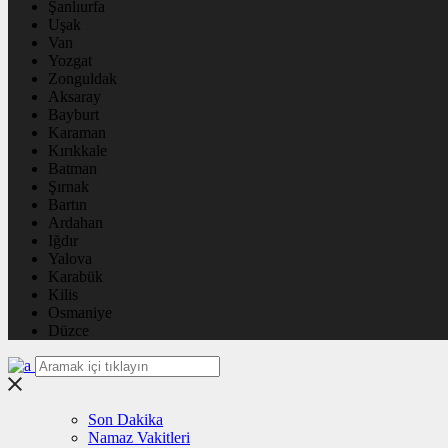
Şanlıurfa
Uşak
Van
Yozgat
Zonguldak
Aksaray
Bayburt
Karaman
Kırıkkale
Batman
Şırnak
Bartın
Ardahan
Iğdır
Yalova
Karabük
Kilis
Osmaniye
Düzce
Son Dakika
Namaz Vakitleri