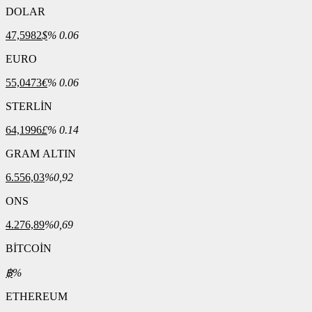
DOLAR
47,5982
$
% 0.06
EURO
55,0473
€
% 0.06
STERLİN
64,1996
£
% 0.14
GRAM ALTIN
6.556,03
%0,92
ONS
4.276,89
%0,69
BİTCOİN
฿
%
ETHEREUM