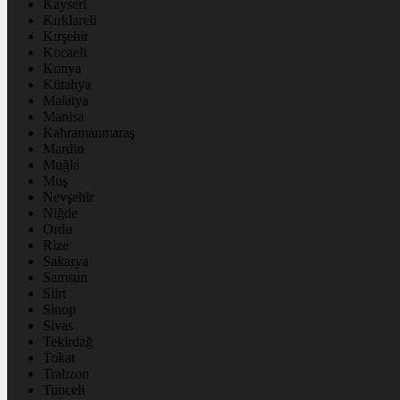
Kayseri
Kırklareli
Kırşehir
Kocaeli
Konya
Kütahya
Malatya
Manisa
Kahramanmaraş
Mardin
Muğla
Muş
Nevşehir
Niğde
Ordu
Rize
Sakarya
Samsun
Siirt
Sinop
Sivas
Tekirdağ
Tokat
Trabzon
Tunceli