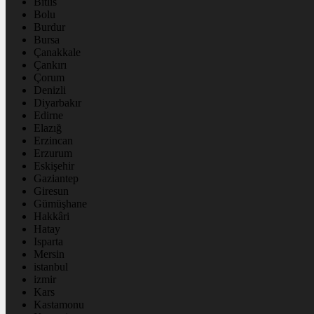
Bitlis
Bolu
Burdur
Bursa
Çanakkale
Çankırı
Çorum
Denizli
Diyarbakır
Edirne
Elazığ
Erzincan
Erzurum
Eskişehir
Gaziantep
Giresun
Gümüşhane
Hakkâri
Hatay
Isparta
Mersin
istanbul
izmir
Kars
Kastamonu