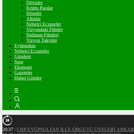
Dövizler
Kripto Paralar
Hisseler
Altınlar
Nöbetçi Eczaneler
Vizyondaki Filmler
Haftanın Filmleri
Vizyon Takvimi
Eyüpsultan
Nöbetçi Eczaneler
Gündem
Spor
Ekonomi
Gazeteler
Haber Gönder
20:37
/
CHP EYÜPSULTAN İLÇE ÖRGÜTÜ ÜYELERİ ANKA