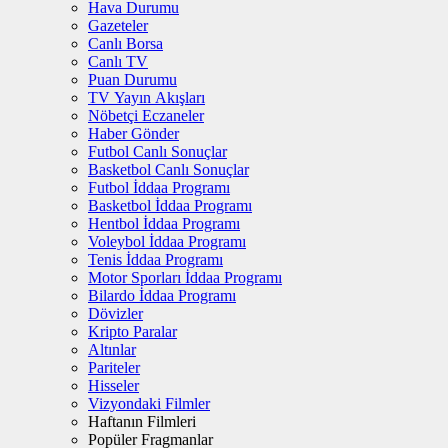
Hava Durumu
Gazeteler
Canlı Borsa
Canlı TV
Puan Durumu
TV Yayın Akışları
Nöbetçi Eczaneler
Haber Gönder
Futbol Canlı Sonuçlar
Basketbol Canlı Sonuçlar
Futbol İddaa Programı
Basketbol İddaa Programı
Hentbol İddaa Programı
Voleybol İddaa Programı
Tenis İddaa Programı
Motor Sporları İddaa Programı
Bilardo İddaa Programı
Dövizler
Kripto Paralar
Altınlar
Pariteler
Hisseler
Vizyondaki Filmler
Haftanın Filmleri
Popüler Fragmanlar