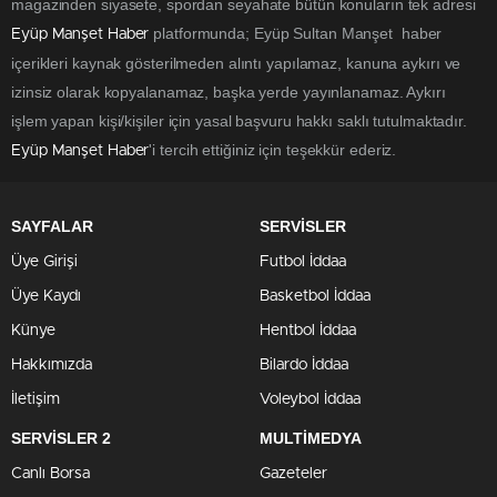
magazinden siyasete, spordan seyahate bütün konuların tek adresi
platformunda; Eyüp Sultan Manşet haber
Eyüp Manşet Haber
içerikleri kaynak gösterilmeden alıntı yapılamaz, kanuna aykırı ve
izinsiz olarak kopyalanamaz, başka yerde yayınlanamaz. Aykırı
işlem yapan kişi/kişiler için yasal başvuru hakkı saklı tutulmaktadır.
'i tercih ettiğiniz için teşekkür ederiz.
Eyüp Manşet Haber
SAYFALAR
SERVİSLER
Üye Girişi
Futbol İddaa
Üye Kaydı
Basketbol İddaa
Künye
Hentbol İddaa
Hakkımızda
Bilardo İddaa
İletişim
Voleybol İddaa
SERVİSLER 2
MULTİMEDYA
Canlı Borsa
Gazeteler