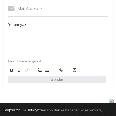
En az 10 karakter gerekli
Gönder
ve
'den son dakika haberler, köşe yazıları,
Eyüpsultan
Türkiye