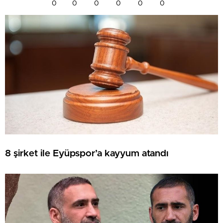
0
0
0
0
0
0
8 şirket ile Eyüpspor’a kayyum atandı