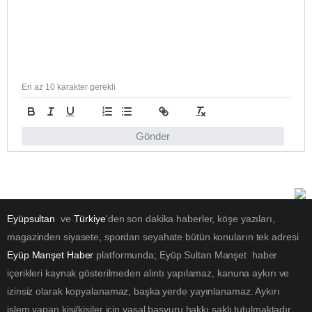
En az 10 karakter gerekli
Gönder
Eyüpsultan
ve
Türkiye
'den son dakika haberler, köşe yazıları,
magazinden siyasete, spordan seyahate bütün konuların tek adresi
Eyüp Manşet Haber
platformunda; Eyüp Sultan Manşet haber
içerikleri kaynak gösterilmeden alıntı yapılamaz, kanuna aykırı ve
izinsiz olarak kopyalanamaz, başka yerde yayınlanamaz. Aykırı
işlem yapan kişi/kişiler için yasal başvuru hakkı saklı tutulmaktadır.