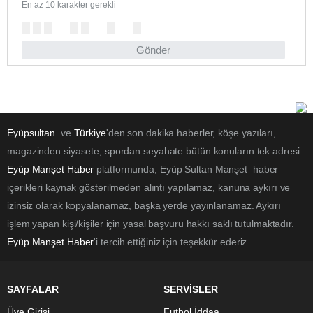
En az 10 karakter gerekli
Gönder
Eyüpsultan
ve
Türkiye
'den son dakika haberler, köşe yazıları,
magazinden siyasete, spordan seyahate bütün konuların tek adresi
Eyüp Manşet Haber
platformunda; Eyüp Sultan Manşet haber
içerikleri kaynak gösterilmeden alıntı yapılamaz, kanuna aykırı ve
izinsiz olarak kopyalanamaz, başka yerde yayınlanamaz. Aykırı
işlem yapan kişi/kişiler için yasal başvuru hakkı saklı tutulmaktadır.
Eyüp Manşet Haber
'i tercih ettiğiniz için teşekkür ederiz.
SAYFALAR
SERVİSLER
Üye Girişi
Futbol İddaa