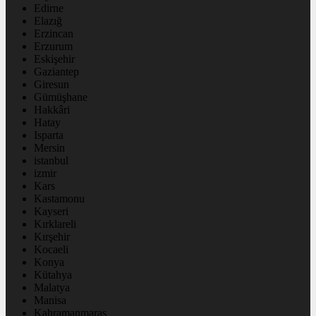
Edirne
Elazığ
Erzincan
Erzurum
Eskişehir
Gaziantep
Giresun
Gümüşhane
Hakkâri
Hatay
Isparta
Mersin
istanbul
izmir
Kars
Kastamonu
Kayseri
Kırklareli
Kırşehir
Kocaeli
Konya
Kütahya
Malatya
Manisa
Kahramanmaraş