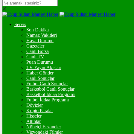
DOLAR
47,7060
$
% 0.17
Servis
EURO
Son Dakika
Namaz Vakitleri
55,0161
€
% 0
Hava Durumu
STERLİN
Gazeteler
Canlı Borsa
64,2174
£
% 0.05
Canlı TV
Puan Durumu
GRAM ALTIN
TV Yayın Akışları
Haber Gönder
6.575,64
%1,28
Canlı Sonuçlar
Futbol Canlı Sonuçlar
ONS
Basketbol Canlı Sonuçlar
Basketbol İddaa Programı
4.286,67
%1,10
Futbol İddaa Programı
Dövizler
BİTCOİN
Kripto Paralar
Hisseler
3068682
฿
%-0.8
Altınlar
Nöbetçi Eczaneler
ETHEREUM
Vizyondaki Filmler