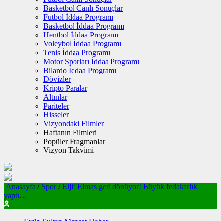
Basketbol Canlı Sonuçlar
Futbol İddaa Programı
Basketbol İddaa Programı
Hentbol İddaa Programı
Voleybol İddaa Programı
Tenis İddaa Programı
Motor Sporları İddaa Programı
Bilardo İddaa Programı
Dövizler
Kripto Paralar
Altınlar
Pariteler
Hisseler
Vizyondaki Filmler
Haftanın Filmleri
Popüler Fragmanlar
Vizyon Takvimi
Anasayfa
/
Spor
/
Eljif Elmas geri dönüyor! Büyük fedakarlık
yaptı…