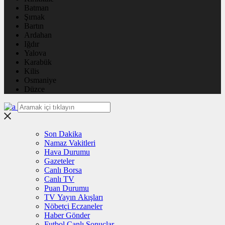
Batman
Şırnak
Bartın
Ardahan
Iğdır
Yalova
Karabük
Kilis
Osmaniye
Düzce
Son Dakika
Namaz Vakitleri
Hava Durumu
Gazeteler
Canlı Borsa
Canlı TV
Puan Durumu
TV Yayın Akışları
Nöbetçi Eczaneler
Haber Gönder
Futbol Canlı Sonuçlar