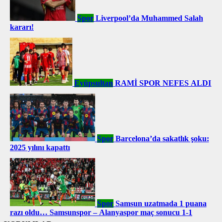
Spor
Liverpool’da Muhammed Salah
kararı!
Eyüpsultan
RAMİ SPOR NEFES ALDI
Spor
Barcelona’da sakatlık şoku:
2025 yılını kapattı
Spor
Samsun uzatmada 1 puana
razı oldu… Samsunspor – Alanyaspor maç sonucu 1-1