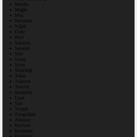
Mardin
Muğla
Muş
Nevşehir
Niğde
Ordu
Rize
Sakarya
Samsun
Siirt
Sinop
Sivas
Tekirdağ
Tokat
Trabzon
Tunceli
Şanlıurfa
Uşak
Van
Yozgat
Zonguldak
Aksaray
Bayburt
Karaman
Kırıkkale