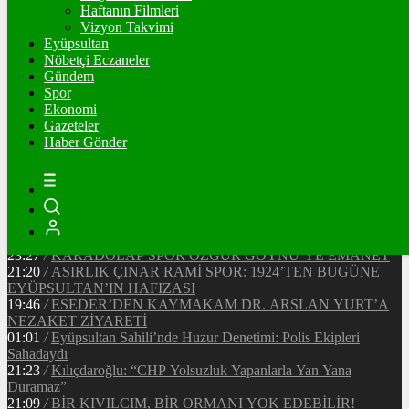
90720
Ξ
%-0.4
Haftanın Filmleri
Vizyon Takvimi
TETHER
Eyüpsultan
Nöbetçi Eczaneler
47.67
$
%0
Gündem
Spor
Ekonomi
Gazeteler
20:37
/
CHP EYÜPSULTAN İLÇE ÖRGÜTÜ ÜYELERİ
Haber Gönder
ANKARA’DA TEMASLARDA BULUNDU
19:40
/
MHP EYÜPSULTAN TEŞKİLATI’NIN ACI GÜNÜ
13:33
/
BAŞKAN DR. MİTHAT BÜLENT ÖZMEN’DEN
KAMUOYUNA AÇIKLAMA
12:34
/
Makyaj Sanatçısı Uzay Damla Yıldız, Uluslararası
Başarılarıyla Türkiye’yi Temsil Ediyor
23:27
/
KARADOLAP SPOR ÖZGÜR GÖYNÜ’YE EMANET
21:20
/
ASIRLIK ÇINAR RAMİ SPOR: 1924’TEN BUGÜNE
EYÜPSULTAN’IN HAFIZASI
19:46
/
ESEDER’DEN KAYMAKAM DR. ARSLAN YURT’A
NEZAKET ZİYARETİ
01:01
/
Eyüpsultan Sahili’nde Huzur Denetimi: Polis Ekipleri
Sahadaydı
21:23
/
Kılıçdaroğlu: “CHP Yolsuzluk Yapanlarla Yan Yana
Duramaz”
21:09
/
BİR KIVILCIM, BİR ORMANI YOK EDEBİLİR!