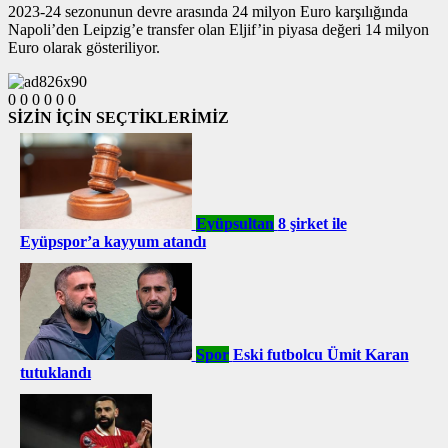
2023-24 sezonunun devre arasında 24 milyon Euro karşılığında
Napoli’den Leipzig’e transfer olan Eljif’in piyasa değeri 14 milyon
Euro olarak gösteriliyor.
0
0
0
0
0
0
SİZİN İÇİN SEÇTİKLERİMİZ
Eyüpsultan
8 şirket ile
Eyüpspor’a kayyum atandı
Spor
Eski futbolcu Ümit Karan
tutuklandı