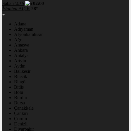
Sabah
Vakti
02:00
İstanbul
AÇIK
28°
Adana
Adıyaman
Afyonkarahisar
Ağrı
Amasya
Ankara
Antalya
Artvin
Aydın
Balıkesir
Bilecik
Bingöl
Bitlis
Bolu
Burdur
Bursa
Çanakkale
Çankırı
Çorum
Denizli
Diyarbakır