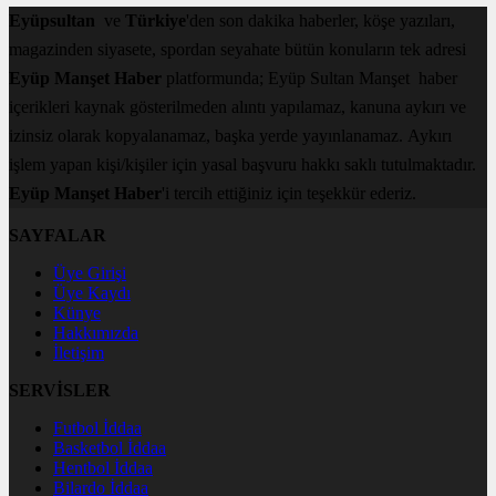
Eyüpsultan
ve
Türkiye
'den son dakika haberler, köşe yazıları,
magazinden siyasete, spordan seyahate bütün konuların tek adresi
Eyüp Manşet Haber
platformunda; Eyüp Sultan Manşet haber
içerikleri kaynak gösterilmeden alıntı yapılamaz, kanuna aykırı ve
izinsiz olarak kopyalanamaz, başka yerde yayınlanamaz. Aykırı
işlem yapan kişi/kişiler için yasal başvuru hakkı saklı tutulmaktadır.
Eyüp Manşet Haber
'i tercih ettiğiniz için teşekkür ederiz.
SAYFALAR
Üye Girişi
Üye Kaydı
Künye
Hakkımızda
İletişim
SERVİSLER
Futbol İddaa
Basketbol İddaa
Hentbol İddaa
Bilardo İddaa