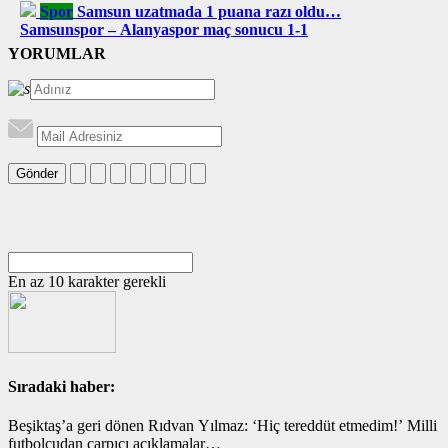
Spor
Samsun uzatmada 1 puana razı oldu…
Samsunspor – Alanyaspor maç sonucu 1-1
YORUMLAR
Gönder
En az 10 karakter gerekli
Sıradaki haber:
Beşiktaş’a geri dönen Rıdvan Yılmaz: ‘Hiç tereddüt etmedim!’ Milli
futbolcudan çarpıcı açıklamalar…