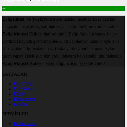
Eyüpsultan
ve
Türkiye
'den son dakika haberler, köşe yazıları,
magazinden siyasete, spordan seyahate bütün konuların tek adresi
Eyüp Manşet Haber
platformunda; Eyüp Sultan Manşet haber
içerikleri kaynak gösterilmeden alıntı yapılamaz, kanuna aykırı ve
izinsiz olarak kopyalanamaz, başka yerde yayınlanamaz. Aykırı
işlem yapan kişi/kişiler için yasal başvuru hakkı saklı tutulmaktadır.
Eyüp Manşet Haber
'i tercih ettiğiniz için teşekkür ederiz.
SAYFALAR
Üye Girişi
Üye Kaydı
Künye
Hakkımızda
İletişim
SERVİSLER
Futbol İddaa