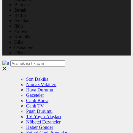
Batman
Şırnak
Bartın
Ardahan
Iğdır
Yalova
Karabük
Kilis
Osmaniye
Düzce
Son Dakika
Namaz Vakitleri
Hava Durumu
Gazeteler
Canlı Borsa
Canlı TV
Puan Durumu
TV Yayın Akışları
Nöbetçi Eczaneler
Haber Gönder
Futbol Canlı Sonuçlar