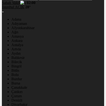
Sabah
Vakti
02:00
İstanbul
AÇIK
28°
Adana
Adıyaman
Afyonkarahisar
Ağrı
Amasya
Ankara
Antalya
Artvin
Aydın
Balıkesir
Bilecik
Bingöl
Bitlis
Bolu
Burdur
Bursa
Çanakkale
Çankırı
Çorum
Denizli
Diyarbakır