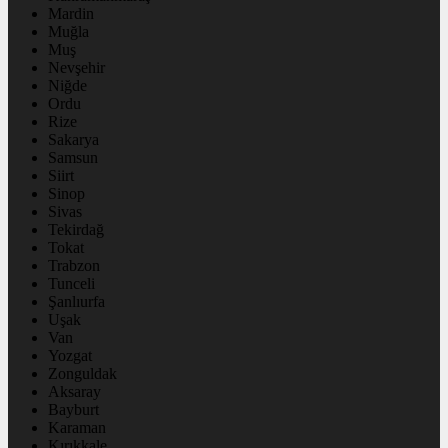
Mardin
Muğla
Muş
Nevşehir
Niğde
Ordu
Rize
Sakarya
Samsun
Siirt
Sinop
Sivas
Tekirdağ
Tokat
Trabzon
Tunceli
Şanlıurfa
Uşak
Van
Yozgat
Zonguldak
Aksaray
Bayburt
Karaman
Kırıkkale