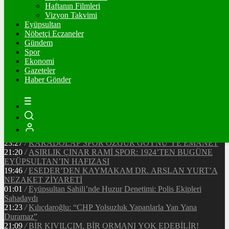
Ξ
%
Haftanın Filmleri
Vizyon Takvimi
TETHER
Eyüpsultan
Nöbetçi Eczaneler
$
%
Gündem
Spor
Ekonomi
Gazeteler
20:37
/
CHP EYÜPSULTAN İLÇE ÖRGÜTÜ ÜYELERİ
Haber Gönder
ANKARA’DA TEMASLARDA BULUNDU
19:40
/
MHP EYÜPSULTAN TEŞKİLATI’NIN ACI GÜNÜ
13:33
/
BAŞKAN DR. MİTHAT BÜLENT ÖZMEN’DEN
KAMUOYUNA AÇIKLAMA
12:34
/
Makyaj Sanatçısı Uzay Damla Yıldız, Uluslararası
Başarılarıyla Türkiye’yi Temsil Ediyor
23:27
/
KARADOLAP SPOR ÖZGÜR GÖYNÜ’YE EMANET
21:20
/
ASIRLIK ÇINAR RAMİ SPOR: 1924’TEN BUGÜNE
EYÜPSULTAN’IN HAFIZASI
19:46
/
ESEDER’DEN KAYMAKAM DR. ARSLAN YURT’A
NEZAKET ZİYARETİ
01:01
/
Eyüpsultan Sahili’nde Huzur Denetimi: Polis Ekipleri
Sahadaydı
21:23
/
Kılıçdaroğlu: “CHP Yolsuzluk Yapanlarla Yan Yana
Duramaz”
21:09
/
BİR KIVILCIM, BİR ORMANI YOK EDEBİLİR!