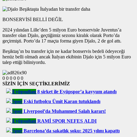
BONSERVİSİ BELLİ DEĞİL
2024 yılından Lille’den 5 milyon Euro bonservisle Juventus’a
transfer olan Djalo, geçtiğimiz sezonu kiralık olarak Porto’da
geçirmişti. Porto’da 17 maçta forma giyen Djalo, 2 de gol attı.
Beşiktaş’ın bu transfer için ne kadar bonservis bedeli ödeyeceği
henüz belli olmadı ancak İtalyan ekibinin Djalo için 5 milyon Euro
talep ettiği biliniyordu.
0
0
0
0
0
0
SİZİN İÇİN SEÇTİKLERİMİZ
Eyüpsultan
8 şirket ile Eyüpspor’a kayyum atandı
Spor
Eski futbolcu Ümit Karan tutuklandı
Spor
Liverpool’da Muhammed Salah kararı!
Eyüpsultan
RAMİ SPOR NEFES ALDI
Spor
Barcelona’da sakatlık şoku: 2025 yılını kapattı