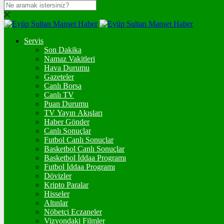
DOLAR
47,7092
$
% 0.17
Servis
EURO
Son Dakika
Namaz Vakitleri
55,0395
€
% -0.01
Hava Durumu
STERLİN
Gazeteler
Canlı Borsa
64,2514
£
% 0.08
Canlı TV
Puan Durumu
GRAM ALTIN
TV Yayın Akışları
Haber Gönder
6.554,25
%0,95
Canlı Sonuçlar
Futbol Canlı Sonuçlar
ONS
Basketbol Canlı Sonuçlar
Basketbol İddaa Programı
4.275,31
%0,83
Futbol İddaa Programı
Dövizler
BİTCOİN
Kripto Paralar
Hisseler
฿
%
Altınlar
Nöbetçi Eczaneler
ETHEREUM
Vizyondaki Filmler