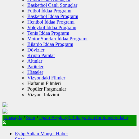
Basketbol Canlı Sonuçlar
Futbol İddaa Programı
Basketbol İddaa Programı
Hentbol İddaa Programı
Voleybol İddaa Programı
Tenis İddaa Programı
Motor Sporları İddaa Programı
Bilardo İddaa Programı
Dövizler
Kripto Paralar
Altınlar
Pariteler
Hisseler
Vizyondaki Filmler
Haftanın Filmleri
Popüler Fragmanlar
Vizyon Takvimi
Anasayfa
/
Spor
/
Djalo Beşiktaş’ta! İtalya’dan bir transfer daha
Eyüp Sultan Manşet Haber