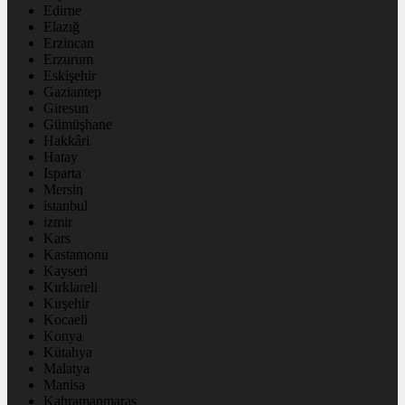
Edirne
Elazığ
Erzincan
Erzurum
Eskişehir
Gaziantep
Giresun
Gümüşhane
Hakkâri
Hatay
Isparta
Mersin
istanbul
izmir
Kars
Kastamonu
Kayseri
Kırklareli
Kırşehir
Kocaeli
Konya
Kütahya
Malatya
Manisa
Kahramanmaraş