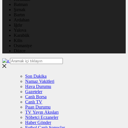
Batman
Şırnak
Bartın
Ardahan
Iğdır
Yalova
Karabük
Kilis
Osmaniye
Düzce
Son Dakika
Namaz Vakitleri
Hava Durumu
Gazeteler
Canlı Borsa
Canlı TV
Puan Durumu
TV Yayın Akışları
Nöbetçi Eczaneler
Haber Gönder
Futbol Canlı Sonuçlar