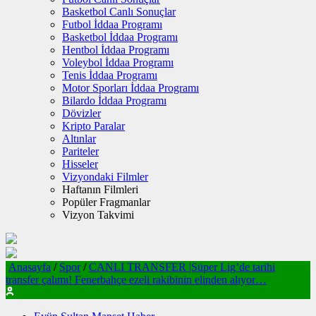
Basketbol Canlı Sonuçlar
Futbol İddaa Programı
Basketbol İddaa Programı
Hentbol İddaa Programı
Voleybol İddaa Programı
Tenis İddaa Programı
Motor Sporları İddaa Programı
Bilardo İddaa Programı
Dövizler
Kripto Paralar
Altınlar
Pariteler
Hisseler
Vizyondaki Filmler
Haftanın Filmleri
Popüler Fragmanlar
Vizyon Takvimi
Anasayfa
/
Spor
/
CANLI TRANSFER |Süper Lig’de tarihi
transfer çalımı! Fenerbahçe ezeli rakibinin elinden alıyor…