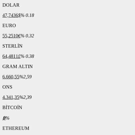
DOLAR
47,7436
$
% 0.18
EURO
55,2510
€
% 0.32
STERLİN
64,4811
£
% 0.38
GRAM ALTIN
6.660,55
%2,59
ONS
4.341,35
%2,39
BİTCOİN
฿
%
ETHEREUM