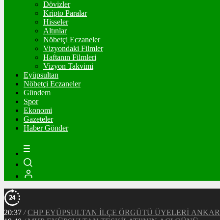
Dövizler
Kripto Paralar
Hisseler
Altınlar
Nöbetçi Eczaneler
Vizyondaki Filmler
Haftanın Filmleri
Vizyon Takvimi
Eyüpsultan
Nöbetçi Eczaneler
Gündem
Spor
Ekonomi
Gazeteler
Haber Gönder
20:37
/
CHP EYÜPSULTAN İLÇE ÖRGÜTÜ ÜYELERİ ANKA