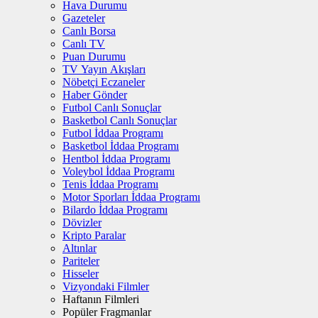
Hava Durumu
Gazeteler
Canlı Borsa
Canlı TV
Puan Durumu
TV Yayın Akışları
Nöbetçi Eczaneler
Haber Gönder
Futbol Canlı Sonuçlar
Basketbol Canlı Sonuçlar
Futbol İddaa Programı
Basketbol İddaa Programı
Hentbol İddaa Programı
Voleybol İddaa Programı
Tenis İddaa Programı
Motor Sporları İddaa Programı
Bilardo İddaa Programı
Dövizler
Kripto Paralar
Altınlar
Pariteler
Hisseler
Vizyondaki Filmler
Haftanın Filmleri
Popüler Fragmanlar