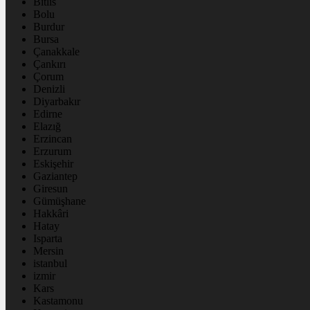
Bitlis
Bolu
Burdur
Bursa
Çanakkale
Çankırı
Çorum
Denizli
Diyarbakır
Edirne
Elazığ
Erzincan
Erzurum
Eskişehir
Gaziantep
Giresun
Gümüşhane
Hakkâri
Hatay
Isparta
Mersin
istanbul
izmir
Kars
Kastamonu