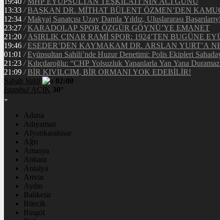
19:40
/
MHP EYÜPSULTAN TEŞKİLATI’NIN ACI GÜNÜ
13:33
/
BAŞKAN DR. MİTHAT BÜLENT ÖZMEN’DEN KAM
12:34
/
Makyaj Sanatçısı Uzay Damla Yıldız, Uluslararası Başarılarıy
23:27
/
KARADOLAP SPOR ÖZGÜR GÖYNÜ’YE EMANET
21:20
/
ASIRLIK ÇINAR RAMİ SPOR: 1924’TEN BUGÜNE EY
19:46
/
ESEDER’DEN KAYMAKAM DR. ARSLAN YURT’A NE
01:01
/
Eyüpsultan Sahili’nde Huzur Denetimi: Polis Ekipleri Sahada
21:23
/
Kılıçdaroğlu: “CHP Yolsuzluk Yapanlarla Yan Yana Duramaz
21:09
/
BİR KIVILCIM, BİR ORMANI YOK EDEBİLİR!
Sabah
Vakti
02:00
İstanbul
AÇIK
30°
Adana
Adıyaman
Afyonkarahisar
Ağrı
Amasya
Ankara
Antalya
Artvin
Aydın
Balıkesir
Bilecik
Bingöl