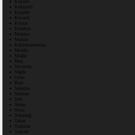
Kayseri
Kırklareli
Kırşehir
Kocaeli
Konya
Kütahya
Malatya
Manisa
Kahramanmaraş
Mardin
Muğla
Muş
Nevşehir
Niğde
Ordu
Rize
Sakarya
Samsun
Siirt
Sinop
Sivas
Tekirdağ
Tokat
Trabzon
Tunceli