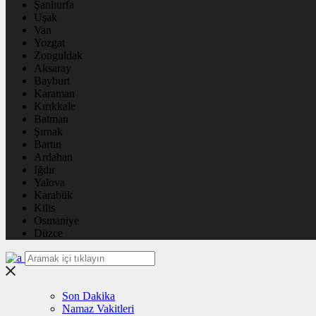
Şanlıurfa
Uşak
Van
Yozgat
Zonguldak
Aksaray
Bayburt
Karaman
Kırıkkale
Batman
Şırnak
Bartın
Ardahan
Iğdır
Yalova
Karabük
Kilis
Osmaniye
Düzce
Son Dakika
Namaz Vakitleri