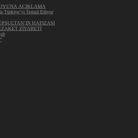
UOYUNA AÇIKLAMA
la Türkiye’yi Temsil Ediyor
ÜPSULTAN’IN HAFIZASI
ZAKET ZİYARETİ
ydı
”