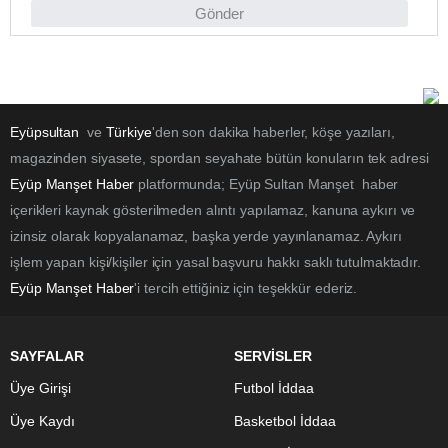
Gönder
Eyüpsultan
ve
Türkiye
'den son dakika haberler, köşe yazıları,
magazinden siyasete, spordan seyahate bütün konuların tek adresi
Eyüp Manşet Haber
platformunda; Eyüp Sultan Manşet haber
içerikleri kaynak gösterilmeden alıntı yapılamaz, kanuna aykırı ve
izinsiz olarak kopyalanamaz, başka yerde yayınlanamaz. Aykırı
işlem yapan kişi/kişiler için yasal başvuru hakkı saklı tutulmaktadır.
Eyüp Manşet Haber
'i tercih ettiğiniz için teşekkür ederiz.
SAYFALAR
SERVİSLER
Üye Girişi
Futbol İddaa
Üye Kaydı
Basketbol İddaa