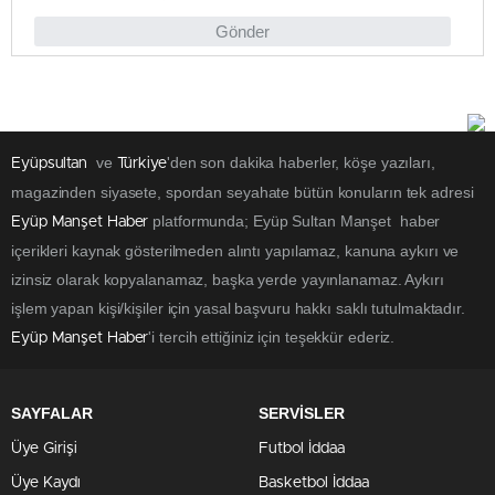
Gönder
ve
'den son dakika haberler, köşe yazıları,
Eyüpsultan
Türkiye
magazinden siyasete, spordan seyahate bütün konuların tek adresi
platformunda; Eyüp Sultan Manşet haber
Eyüp Manşet Haber
içerikleri kaynak gösterilmeden alıntı yapılamaz, kanuna aykırı ve
izinsiz olarak kopyalanamaz, başka yerde yayınlanamaz. Aykırı
işlem yapan kişi/kişiler için yasal başvuru hakkı saklı tutulmaktadır.
'i tercih ettiğiniz için teşekkür ederiz.
Eyüp Manşet Haber
SAYFALAR
SERVİSLER
Üye Girişi
Futbol İddaa
Üye Kaydı
Basketbol İddaa