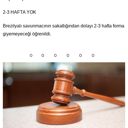
2-3 HAFTA YOK
Brezilyalı savunmacının sakatlığından dolayı 2-3 hafta forma
giyemeyeceği öğrenildi.
0
0
0
0
0
0