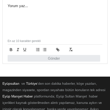
En az 10 karakter gerekli
Gönder
Eyüpsultan
ve
Türkiye
'den son dakika haberler, köşe yazıları,
magazinden siyasete, spordan seyahate bütün konuların tek adresi
Eyüp Manşet Haber
platformunda; Eyüp Sultan Manşet haber
içerikleri kaynak gösterilmeden alıntı yapılamaz, kanuna aykırı ve
izinsiz olarak kopyalanamaz, başka yerde yayınlanamaz. Aykırı