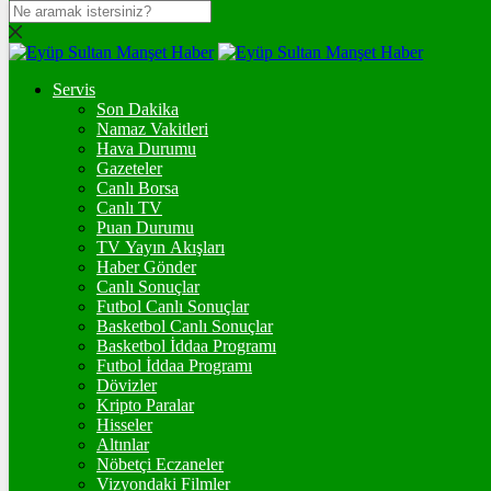
DOLAR
47,7063
$
% 0.17
Servis
EURO
Son Dakika
Namaz Vakitleri
55,0371
€
% 0.03
Hava Durumu
STERLİN
Gazeteler
Canlı Borsa
64,1625
£
% -0.03
Canlı TV
Puan Durumu
GRAM ALTIN
TV Yayın Akışları
Haber Gönder
6.611,24
%1,83
Canlı Sonuçlar
Futbol Canlı Sonuçlar
ONS
Basketbol Canlı Sonuçlar
Basketbol İddaa Programı
4.312,88
%1,72
Futbol İddaa Programı
Dövizler
BİTCOİN
Kripto Paralar
Hisseler
฿
%
Altınlar
Nöbetçi Eczaneler
ETHEREUM
Vizyondaki Filmler