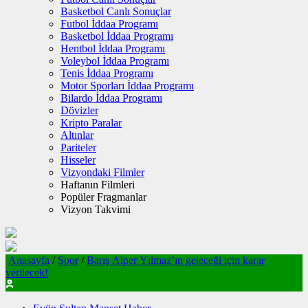
Basketbol Canlı Sonuçlar
Futbol İddaa Programı
Basketbol İddaa Programı
Hentbol İddaa Programı
Voleybol İddaa Programı
Tenis İddaa Programı
Motor Sporları İddaa Programı
Bilardo İddaa Programı
Dövizler
Kripto Paralar
Altınlar
Pariteler
Hisseler
Vizyondaki Filmler
Haftanın Filmleri
Popüler Fragmanlar
Vizyon Takvimi
Anasayfa
/
Spor
/
Barış Alper Yılmaz’ın geleceği için karar
verilecek!