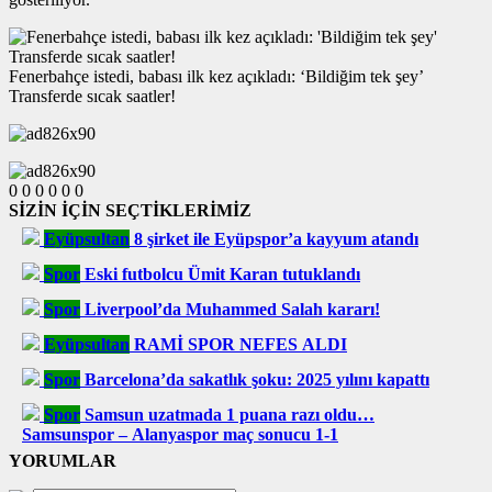
Fenerbahçe istedi, babası ilk kez açıkladı: ‘Bildiğim tek şey’
Transferde sıcak saatler!
0
0
0
0
0
0
SİZİN İÇİN SEÇTİKLERİMİZ
Eyüpsultan
8 şirket ile Eyüpspor’a kayyum atandı
Spor
Eski futbolcu Ümit Karan tutuklandı
Spor
Liverpool’da Muhammed Salah kararı!
Eyüpsultan
RAMİ SPOR NEFES ALDI
Spor
Barcelona’da sakatlık şoku: 2025 yılını kapattı
Spor
Samsun uzatmada 1 puana razı oldu…
Samsunspor – Alanyaspor maç sonucu 1-1
YORUMLAR