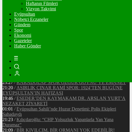
Ξ
%
Haftanın Filmleri
Vizyon Takvimi
TETHER
Eyüpsultan
Nöbetçi Eczaneler
$
%
Gündem
Spor
Ekonomi
Gazeteler
20:37
/
CHP EYÜPSULTAN İLÇE ÖRGÜTÜ ÜYELERİ
Haber Gönder
ANKARA’DA TEMASLARDA BULUNDU
19:40
/
MHP EYÜPSULTAN TEŞKİLATI’NIN ACI GÜNÜ
13:33
/
BAŞKAN DR. MİTHAT BÜLENT ÖZMEN’DEN
KAMUOYUNA AÇIKLAMA
12:34
/
Makyaj Sanatçısı Uzay Damla Yıldız, Uluslararası
Başarılarıyla Türkiye’yi Temsil Ediyor
23:27
/
KARADOLAP SPOR ÖZGÜR GÖYNÜ’YE EMANET
21:20
/
ASIRLIK ÇINAR RAMİ SPOR: 1924’TEN BUGÜNE
EYÜPSULTAN’IN HAFIZASI
19:46
/
ESEDER’DEN KAYMAKAM DR. ARSLAN YURT’A
NEZAKET ZİYARETİ
01:01
/
Eyüpsultan Sahili’nde Huzur Denetimi: Polis Ekipleri
Sahadaydı
21:23
/
Kılıçdaroğlu: “CHP Yolsuzluk Yapanlarla Yan Yana
Duramaz”
21:09
/
BİR KIVILCIM, BİR ORMANI YOK EDEBİLİR!