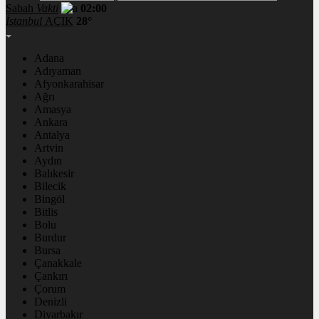
Sabah
Vakti
02:00
İstanbul
AÇIK
28°
Adana
Adıyaman
Afyonkarahisar
Ağrı
Amasya
Ankara
Antalya
Artvin
Aydın
Balıkesir
Bilecik
Bingöl
Bitlis
Bolu
Burdur
Bursa
Çanakkale
Çankırı
Çorum
Denizli
Diyarbakır