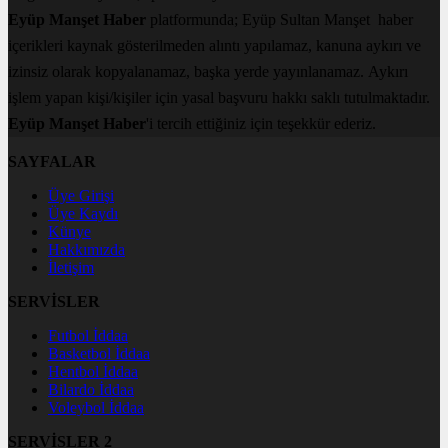
Eyüp Manşet Haber
platformunda; Eyüp Sultan Manşet haber
içerikleri kaynak gösterilmeden alıntı yapılamaz, kanuna aykırı ve
izinsiz olarak kopyalanamaz, başka yerde yayınlanamaz. Aykırı
işlem yapan kişi/kişiler için yasal başvuru hakkı saklı tutulmaktadır.
Eyüp Manşet Haber
'i tercih ettiğiniz için teşekkür ederiz.
SAYFALAR
Üye Girişi
Üye Kaydı
Künye
Hakkımızda
İletişim
SERVİSLER
Futbol İddaa
Basketbol İddaa
Hentbol İddaa
Bilardo İddaa
Voleybol İddaa
SERVİSLER 2