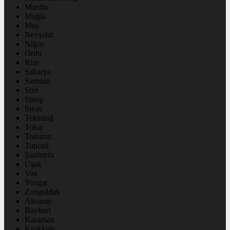
Mardin
Muğla
Muş
Nevşehir
Niğde
Ordu
Rize
Sakarya
Samsun
Siirt
Sinop
Sivas
Tekirdağ
Tokat
Trabzon
Tunceli
Şanlıurfa
Uşak
Van
Yozgat
Zonguldak
Aksaray
Bayburt
Karaman
Kırıkkale