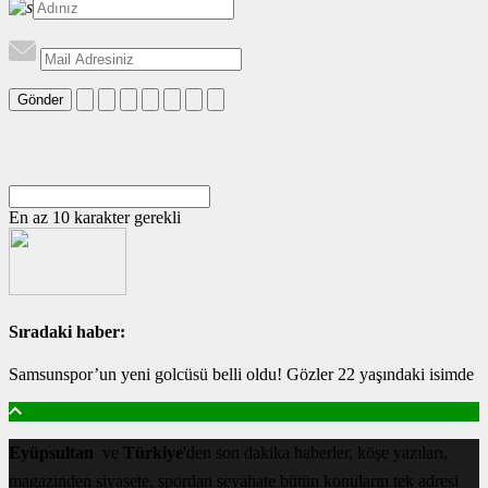
Gönder
En az 10 karakter gerekli
Sıradaki haber:
Samsunspor’un yeni golcüsü belli oldu! Gözler 22 yaşındaki isimde
Eyüpsultan
ve
Türkiye
'den son dakika haberler, köşe yazıları,
magazinden siyasete, spordan seyahate bütün konuların tek adresi