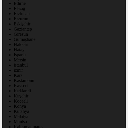
Edirne
Elazığ
Erzincan
Erzurum
Eskişehir
Gaziantep
Giresun
Gümüşhane
Hakkâri
Hatay
Isparta
Mersin
istanbul
izmir
Kars
Kastamonu
Kayseri
Kırklareli
Kırşehir
Kocaeli
Konya
Kütahya
Malatya
Manisa
Kahramanmaraş