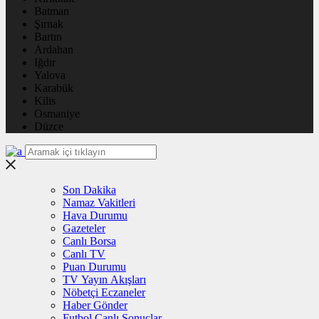
Batman
Şırnak
Bartın
Ardahan
Iğdır
Yalova
Karabük
Kilis
Osmaniye
Düzce
Son Dakika
Namaz Vakitleri
Hava Durumu
Gazeteler
Canlı Borsa
Canlı TV
Puan Durumu
TV Yayın Akışları
Nöbetçi Eczaneler
Haber Gönder
Futbol Canlı Sonuçlar