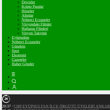
Dövizler
Kripto Paralar
Hisseler
Altınlar
Nöbetçi Eczaneler
Vizyondaki Filmler
Haftanın Filmleri
Vizyon Takvimi
Eyüpsultan
Nöbetçi Eczaneler
Gündem
Spor
Ekonomi
Gazeteler
Haber Gönder
20:37
/
CHP EYÜPSULTAN İLÇE ÖRGÜTÜ ÜYELERİ ANKA