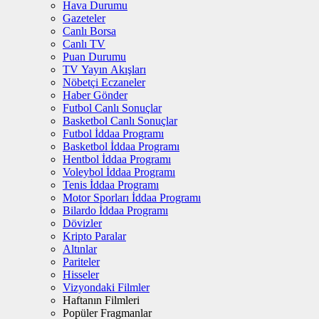
Hava Durumu
Gazeteler
Canlı Borsa
Canlı TV
Puan Durumu
TV Yayın Akışları
Nöbetçi Eczaneler
Haber Gönder
Futbol Canlı Sonuçlar
Basketbol Canlı Sonuçlar
Futbol İddaa Programı
Basketbol İddaa Programı
Hentbol İddaa Programı
Voleybol İddaa Programı
Tenis İddaa Programı
Motor Sporları İddaa Programı
Bilardo İddaa Programı
Dövizler
Kripto Paralar
Altınlar
Pariteler
Hisseler
Vizyondaki Filmler
Haftanın Filmleri
Popüler Fragmanlar