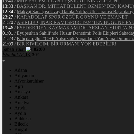
19:40
/
MHP EYÜPSULTAN TEŞKİLATI’NIN ACI GÜNÜ
13:33
/
BAŞKAN DR. MİTHAT BÜLENT ÖZMEN’DEN KAM
12:34
/
Makyaj Sanatçısı Uzay Damla Yıldız, Uluslararası Başarılarıy
23:27
/
KARADOLAP SPOR ÖZGÜR GÖYNÜ’YE EMANET
21:20
/
ASIRLIK ÇINAR RAMİ SPOR: 1924’TEN BUGÜNE EY
19:46
/
ESEDER’DEN KAYMAKAM DR. ARSLAN YURT’A NE
01:01
/
Eyüpsultan Sahili’nde Huzur Denetimi: Polis Ekipleri Sahada
21:23
/
Kılıçdaroğlu: “CHP Yolsuzluk Yapanlarla Yan Yana Duramaz
21:09
/
BİR KIVILCIM, BİR ORMANI YOK EDEBİLİR!
Sabah
Vakti
02:00
İstanbul
AÇIK
30°
Adana
Adıyaman
Afyonkarahisar
Ağrı
Amasya
Ankara
Antalya
Artvin
Aydın
Balıkesir
Bilecik
Bingöl