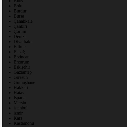
Bitlis
Bolu
Burdur
Bursa
Çanakkale
Çankırı
Çorum
Denizli
Diyarbakır
Edirne
Elazığ
Erzincan
Erzurum
Eskişehir
Gaziantep
Giresun
Gümüşhane
Hakkâri
Hatay
Isparta
Mersin
istanbul
izmir
Kars
Kastamonu