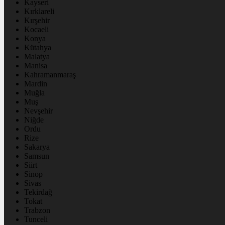
Kayseri
Kırklareli
Kırşehir
Kocaeli
Konya
Kütahya
Malatya
Manisa
Kahramanmaraş
Mardin
Muğla
Muş
Nevşehir
Niğde
Ordu
Rize
Sakarya
Samsun
Siirt
Sinop
Sivas
Tekirdağ
Tokat
Trabzon
Tunceli