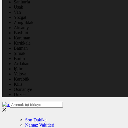
Şanlıurfa
Uşak
Van
Yozgat
Zonguldak
Aksaray
Bayburt
Karaman
Kırıkkale
Batman
Şırnak
Bartın
Ardahan
Iğdır
Yalova
Karabük
Kilis
Osmaniye
Düzce
Son Dakika
Namaz Vakitleri