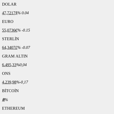
DOLAR
47,7217
$
% 0.04
EURO
55,0736
€
% -0.15
STERLİN
64,3407
£
% -0.07
GRAM ALTIN
6.495,33
%0,04
ONS
4.239,98
%-0,17
BİTCOİN
฿
%
ETHEREUM