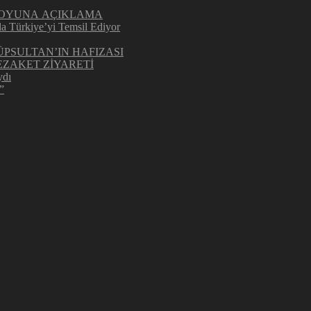
UOYUNA AÇIKLAMA
la Türkiye’yi Temsil Ediyor
ÜPSULTAN’IN HAFIZASI
ZAKET ZİYARETİ
ydı
”