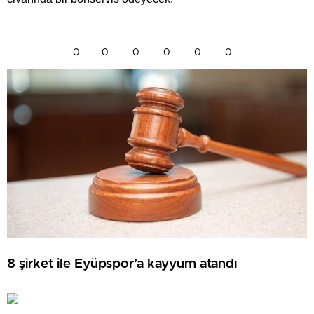
0
0
0
0
0
0
8 şirket ile Eyüpspor’a kayyum atandı