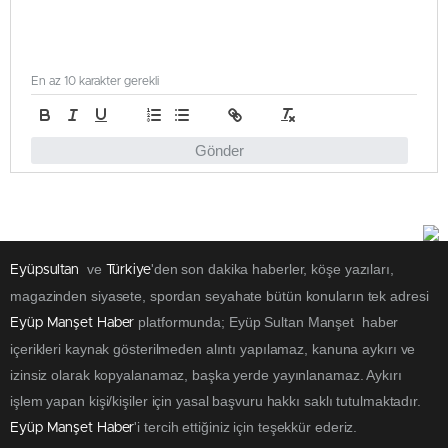
En az 10 karakter gerekli
Gönder
ve
'den son dakika haberler, köşe yazıları,
Eyüpsultan
Türkiye
magazinden siyasete, spordan seyahate bütün konuların tek adresi
platformunda; Eyüp Sultan Manşet haber
Eyüp Manşet Haber
içerikleri kaynak gösterilmeden alıntı yapılamaz, kanuna aykırı ve
izinsiz olarak kopyalanamaz, başka yerde yayınlanamaz. Aykırı
işlem yapan kişi/kişiler için yasal başvuru hakkı saklı tutulmaktadır.
'i tercih ettiğiniz için teşekkür ederiz.
Eyüp Manşet Haber