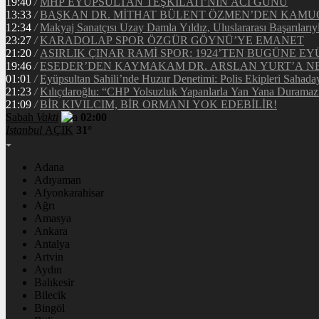
19:40
/
MHP EYÜPSULTAN TEŞKİLATI’NIN ACI GÜNÜ
13:33
/
BAŞKAN DR. MİTHAT BÜLENT ÖZMEN’DEN KAM
12:34
/
Makyaj Sanatçısı Uzay Damla Yıldız, Uluslararası Başarılarıy
23:27
/
KARADOLAP SPOR ÖZGÜR GÖYNÜ’YE EMANET
21:20
/
ASIRLIK ÇINAR RAMİ SPOR: 1924’TEN BUGÜNE EY
19:46
/
ESEDER’DEN KAYMAKAM DR. ARSLAN YURT’A NE
01:01
/
Eyüpsultan Sahili’nde Huzur Denetimi: Polis Ekipleri Sahada
21:23
/
Kılıçdaroğlu: “CHP Yolsuzluk Yapanlarla Yan Yana Duramaz
21:09
/
BİR KIVILCIM, BİR ORMANI YOK EDEBİLİR!
Sabah
Vakti
02:00
İstanbul
AÇIK
31°
Adana
Adıyaman
Afyonkarahisar
Ağrı
Amasya
Ankara
Antalya
Artvin
Aydın
Balıkesir
Bilecik
Bingöl