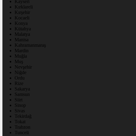
Kayseri
Kırklareli
Kırşehir
Kocaeli
Konya
Kütahya
Malatya
Manisa
Kahramanmaraş
Mardin
Muğla
Muş
Nevşehir
Niğde
Ordu
Rize
Sakarya
Samsun
Siirt
Sinop
Sivas
Tekirdağ
Tokat
Trabzon
Tunceli