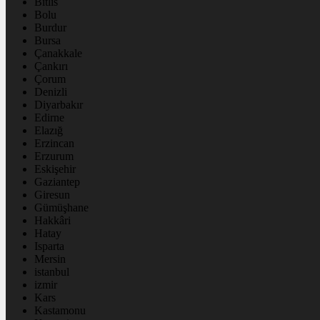
Bitlis
Bolu
Burdur
Bursa
Çanakkale
Çankırı
Çorum
Denizli
Diyarbakır
Edirne
Elazığ
Erzincan
Erzurum
Eskişehir
Gaziantep
Giresun
Gümüşhane
Hakkâri
Hatay
Isparta
Mersin
istanbul
izmir
Kars
Kastamonu