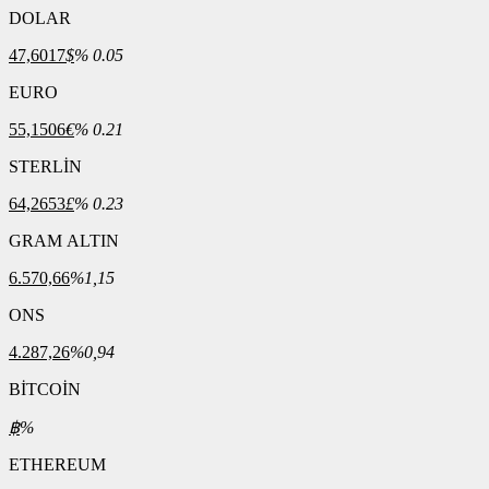
DOLAR
47,6017
$
% 0.05
EURO
55,1506
€
% 0.21
STERLİN
64,2653
£
% 0.23
GRAM ALTIN
6.570,66
%1,15
ONS
4.287,26
%0,94
BİTCOİN
฿
%
ETHEREUM