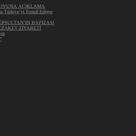
UOYUNA AÇIKLAMA
la Türkiye’yi Temsil Ediyor
ÜPSULTAN’IN HAFIZASI
ZAKET ZİYARETİ
ydı
”