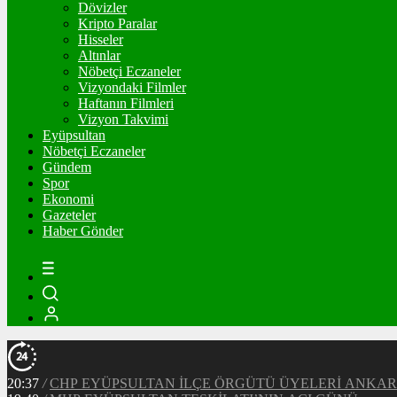
Dövizler
Kripto Paralar
Hisseler
Altınlar
Nöbetçi Eczaneler
Vizyondaki Filmler
Haftanın Filmleri
Vizyon Takvimi
Eyüpsultan
Nöbetçi Eczaneler
Gündem
Spor
Ekonomi
Gazeteler
Haber Gönder
20:37
/
CHP EYÜPSULTAN İLÇE ÖRGÜTÜ ÜYELERİ ANKA