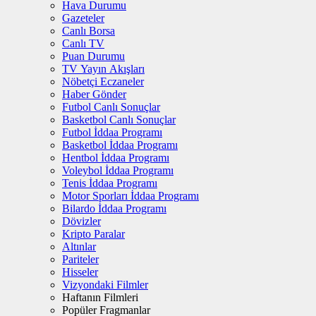
Hava Durumu
Gazeteler
Canlı Borsa
Canlı TV
Puan Durumu
TV Yayın Akışları
Nöbetçi Eczaneler
Haber Gönder
Futbol Canlı Sonuçlar
Basketbol Canlı Sonuçlar
Futbol İddaa Programı
Basketbol İddaa Programı
Hentbol İddaa Programı
Voleybol İddaa Programı
Tenis İddaa Programı
Motor Sporları İddaa Programı
Bilardo İddaa Programı
Dövizler
Kripto Paralar
Altınlar
Pariteler
Hisseler
Vizyondaki Filmler
Haftanın Filmleri
Popüler Fragmanlar