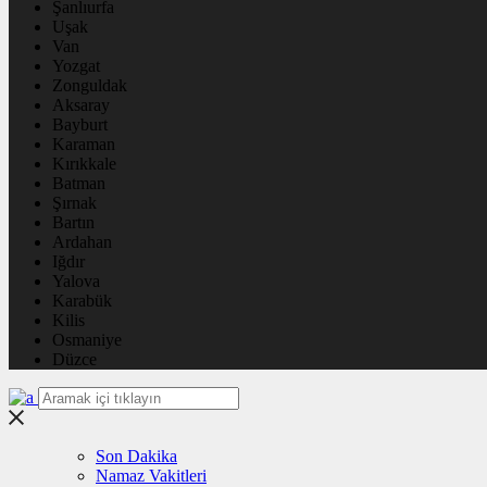
Şanlıurfa
Uşak
Van
Yozgat
Zonguldak
Aksaray
Bayburt
Karaman
Kırıkkale
Batman
Şırnak
Bartın
Ardahan
Iğdır
Yalova
Karabük
Kilis
Osmaniye
Düzce
Son Dakika
Namaz Vakitleri