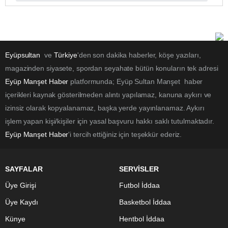
Eyüpsultan
ve
Türkiye
'den son dakika haberler, köşe yazıları,
magazinden siyasete, spordan seyahate bütün konuların tek adresi
Eyüp Manşet Haber
platformunda; Eyüp Sultan Manşet haber
içerikleri kaynak gösterilmeden alıntı yapılamaz, kanuna aykırı ve
izinsiz olarak kopyalanamaz, başka yerde yayınlanamaz. Aykırı
işlem yapan kişi/kişiler için yasal başvuru hakkı saklı tutulmaktadır.
Eyüp Manşet Haber
'i tercih ettiğiniz için teşekkür ederiz.
SAYFALAR
SERVİSLER
Üye Girişi
Futbol İddaa
Üye Kaydı
Basketbol İddaa
Künye
Hentbol İddaa