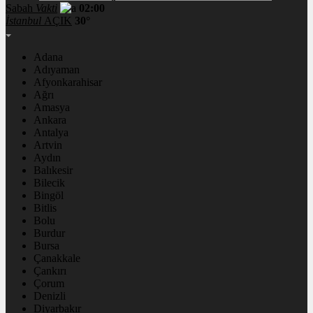
Sabah
Vakti
02:00
İstanbul
AÇIK
30°
Adana
Adıyaman
Afyonkarahisar
Ağrı
Amasya
Ankara
Antalya
Artvin
Aydın
Balıkesir
Bilecik
Bingöl
Bitlis
Bolu
Burdur
Bursa
Çanakkale
Çankırı
Çorum
Denizli
Diyarbakır