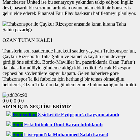
Manchester United ise bu senaryoyu yakından takip ediyor. İngiliz
devi, başarılı bir sezonun ardından oyuncudan ciddi bir bonservis
geliri elde ederek Finansal Fair-Play baskısını hafifletmeyi planlıyor.
OZAN TUFAN KALDI
Transferin son saatlerinde hareketli saatler yaşayan Trabzonspor’un,
Çaykur Rizesporlu Taha Şahin ve Samet Akaydin için devreye
girdiği öne sürüldü. Bordo-Mavililer’in, pazarlıklarda Ozan Tufan’ı
da takas formülüyle gündeme aldığı iddia edildi. Ancak Rizespor
cephesi bu söylentilere kapıyı kapattı. Gelen haberlere göre
Trabzonspor’la iki futbolcu için herhangi bir temas olmadığını
belirterek, Ozan Tufan’ın da gündemlerinde bulunmadığını belirtildi.
0
0
0
0
0
0
SİZİN İÇİN SEÇTİKLERİMİZ
Eyüpsultan
8 şirket ile Eyüpspor’a kayyum atandı
Spor
Eski futbolcu Ümit Karan tutuklandı
Spor
Liverpool’da Muhammed Salah kararı!