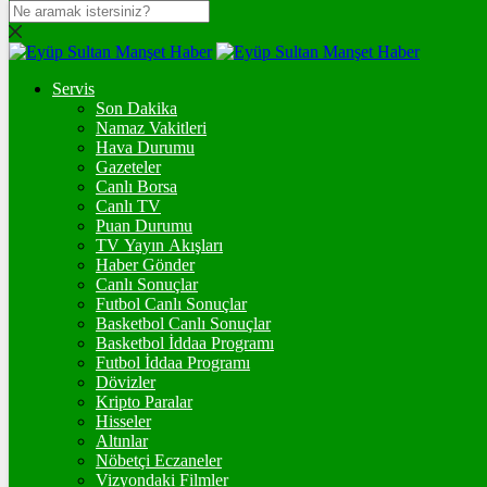
DOLAR
47,7073
$
% 0.16
Servis
EURO
Son Dakika
Namaz Vakitleri
55,0164
€
% -0.03
Hava Durumu
STERLİN
Gazeteler
Canlı Borsa
64,2426
£
% 0.06
Canlı TV
Puan Durumu
GRAM ALTIN
TV Yayın Akışları
Haber Gönder
6.503,21
%0,16
Canlı Sonuçlar
Futbol Canlı Sonuçlar
ONS
Basketbol Canlı Sonuçlar
Basketbol İddaa Programı
4.233,18
%-0,16
Futbol İddaa Programı
Dövizler
BİTCOİN
Kripto Paralar
Hisseler
3061343
฿
%-0.4
Altınlar
Nöbetçi Eczaneler
ETHEREUM
Vizyondaki Filmler