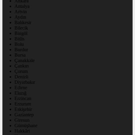
Ankara
Antalya
Artvin
Aydın
Balıkesir
Bilecik
Bingöl
Bitlis
Bolu
Burdur
Bursa
Çanakkale
Çankırı
Çorum
Denizli
Diyarbakır
Edirne
Elazığ
Erzincan
Erzurum
Eskişehir
Gaziantep
Giresun
Gümüşhane
Hakkâri