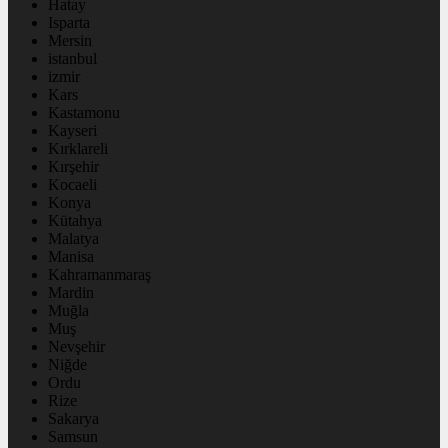
Hatay
Isparta
Mersin
istanbul
izmir
Kars
Kastamonu
Kayseri
Kırklareli
Kırşehir
Kocaeli
Konya
Kütahya
Malatya
Manisa
Kahramanmaraş
Mardin
Muğla
Muş
Nevşehir
Niğde
Ordu
Rize
Sakarya
Samsun