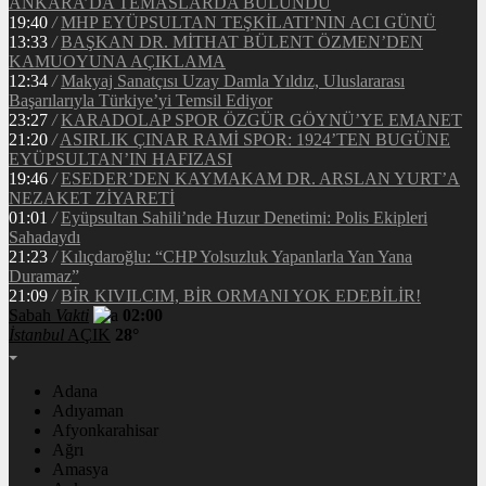
ANKARA’DA TEMASLARDA BULUNDU
19:40
/
MHP EYÜPSULTAN TEŞKİLATI’NIN ACI GÜNÜ
13:33
/
BAŞKAN DR. MİTHAT BÜLENT ÖZMEN’DEN
KAMUOYUNA AÇIKLAMA
12:34
/
Makyaj Sanatçısı Uzay Damla Yıldız, Uluslararası
Başarılarıyla Türkiye’yi Temsil Ediyor
23:27
/
KARADOLAP SPOR ÖZGÜR GÖYNÜ’YE EMANET
21:20
/
ASIRLIK ÇINAR RAMİ SPOR: 1924’TEN BUGÜNE
EYÜPSULTAN’IN HAFIZASI
19:46
/
ESEDER’DEN KAYMAKAM DR. ARSLAN YURT’A
NEZAKET ZİYARETİ
01:01
/
Eyüpsultan Sahili’nde Huzur Denetimi: Polis Ekipleri
Sahadaydı
21:23
/
Kılıçdaroğlu: “CHP Yolsuzluk Yapanlarla Yan Yana
Duramaz”
21:09
/
BİR KIVILCIM, BİR ORMANI YOK EDEBİLİR!
Sabah
Vakti
02:00
İstanbul
AÇIK
28°
Adana
Adıyaman
Afyonkarahisar
Ağrı
Amasya