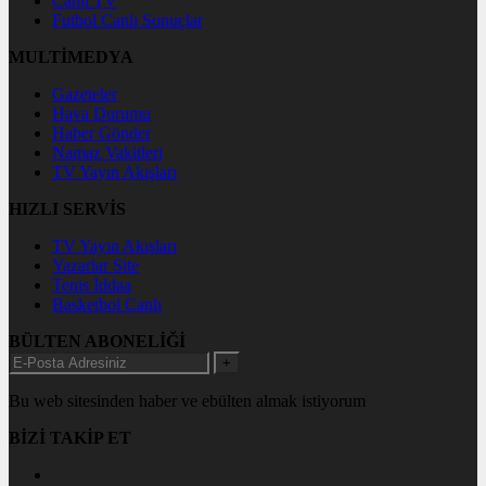
Canlı TV
Futbol Canlı Sonuçlar
MULTİMEDYA
Gazeteler
Hava Durumu
Haber Gönder
Namaz Vakitleri
TV Yayın Akışları
HIZLI SERVİS
TV Yayın Akışları
Yazarlar Site
Tenis İddaa
Basketbol Canlı
BÜLTEN ABONELİĞİ
+
Bu web sitesinden haber ve ebülten almak istiyorum
BİZİ TAKİP ET