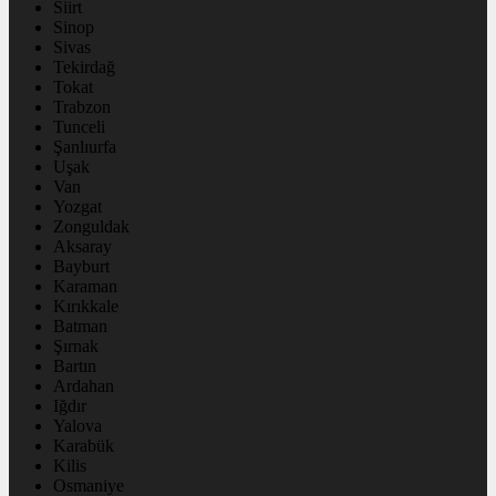
Siirt
Sinop
Sivas
Tekirdağ
Tokat
Trabzon
Tunceli
Şanlıurfa
Uşak
Van
Yozgat
Zonguldak
Aksaray
Bayburt
Karaman
Kırıkkale
Batman
Şırnak
Bartın
Ardahan
Iğdır
Yalova
Karabük
Kilis
Osmaniye