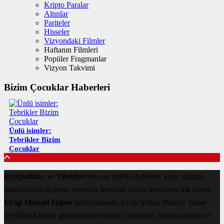
Kripto Paralar
Altınlar
Pariteler
Hisseler
Vizyondaki Filmler
Haftanın Filmleri
Popüler Fragmanlar
Vizyon Takvimi
Bizim Çocuklar Haberleri
Ünlü isimler:
Tebrikler Bizim
Çocuklar
Eyüpsultan
ve
Türkiye
'den son dakika haberler, köşe yazıları,
magazinden siyasete, spordan seyahate bütün konuların tek adresi
Eyüp Manşet Haber
platformunda; Eyüp Sultan Manşet haber
içerikleri kaynak gösterilmeden alıntı yapılamaz, kanuna aykırı ve