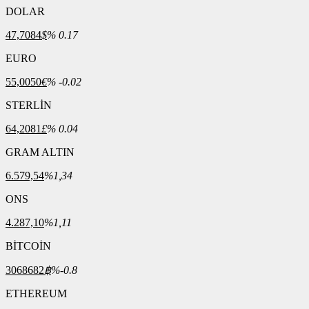
DOLAR
47,7084
$
% 0.17
EURO
55,0050
€
% -0.02
STERLİN
64,2081
£
% 0.04
GRAM ALTIN
6.579,54
%1,34
ONS
4.287,10
%1,11
BİTCOİN
3068682
฿
%-0.8
ETHEREUM