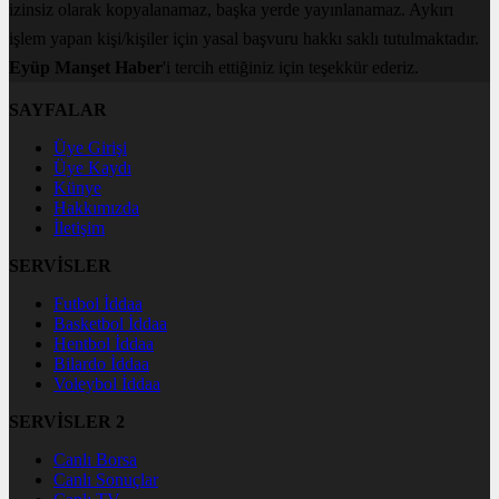
izinsiz olarak kopyalanamaz, başka yerde yayınlanamaz. Aykırı
işlem yapan kişi/kişiler için yasal başvuru hakkı saklı tutulmaktadır.
Eyüp Manşet Haber
'i tercih ettiğiniz için teşekkür ederiz.
SAYFALAR
Üye Girişi
Üye Kaydı
Künye
Hakkımızda
İletişim
SERVİSLER
Futbol İddaa
Basketbol İddaa
Hentbol İddaa
Bilardo İddaa
Voleybol İddaa
SERVİSLER 2
Canlı Borsa
Canlı Sonuçlar