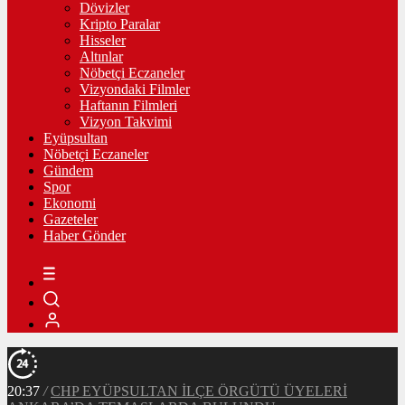
Dövizler
Kripto Paralar
Hisseler
Altınlar
Nöbetçi Eczaneler
Vizyondaki Filmler
Haftanın Filmleri
Vizyon Takvimi
Eyüpsultan
Nöbetçi Eczaneler
Gündem
Spor
Ekonomi
Gazeteler
Haber Gönder
20:37
/
CHP EYÜPSULTAN İLÇE ÖRGÜTÜ ÜYELERİ