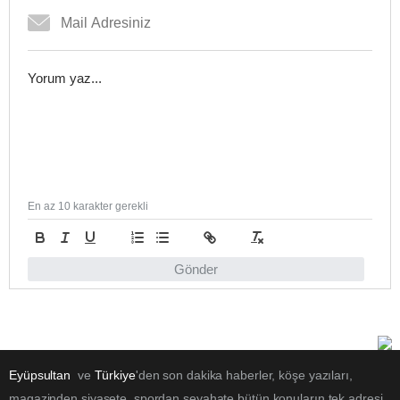
En az 10 karakter gerekli
Gönder
Eyüpsultan
ve
Türkiye
'den son dakika haberler, köşe yazıları,
magazinden siyasete, spordan seyahate bütün konuların tek adresi