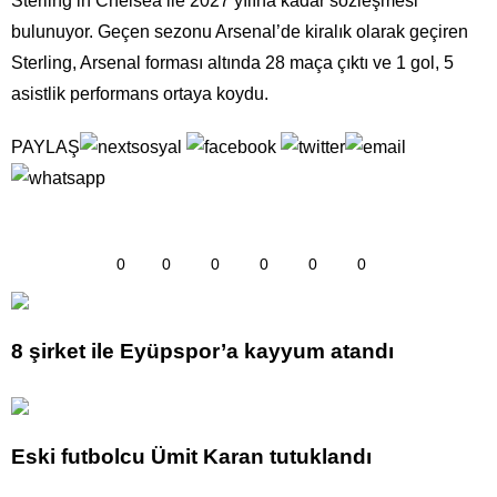
Sterling’in Chelsea ile 2027 yılına kadar sözleşmesi
bulunuyor. Geçen sezonu Arsenal’de kiralık olarak geçiren
Sterling, Arsenal forması altında 28 maça çıktı ve 1 gol, 5
asistlik performans ortaya koydu.
PAYLAŞ
0
0
0
0
0
0
8 şirket ile Eyüpspor’a kayyum atandı
Eski futbolcu Ümit Karan tutuklandı