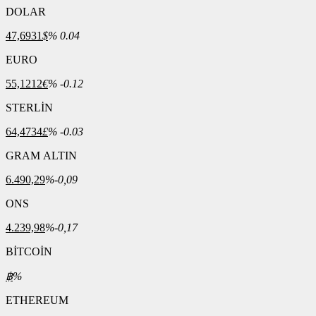
DOLAR
47,6931
$
% 0.04
EURO
55,1212
€
% -0.12
STERLİN
64,4734
£
% -0.03
GRAM ALTIN
6.490,29
%-0,09
ONS
4.239,98
%-0,17
BİTCOİN
฿
%
ETHEREUM