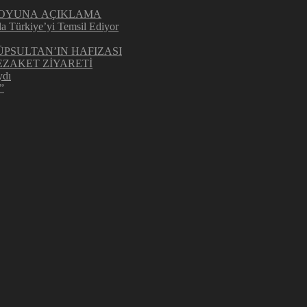
UOYUNA AÇIKLAMA
la Türkiye’yi Temsil Ediyor
ÜPSULTAN’IN HAFIZASI
ZAKET ZİYARETİ
ydı
”