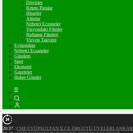
Dövizler
Kripto Paralar
Hisseler
Altınlar
Nöbetçi Eczaneler
Vizyondaki Filmler
Haftanın Filmleri
Vizyon Takvimi
Eyüpsultan
Nöbetçi Eczaneler
Gündem
Spor
Ekonomi
Gazeteler
Haber Gönder
20:37
/
CHP EYÜPSULTAN İLÇE ÖRGÜTÜ ÜYELERİ ANKA