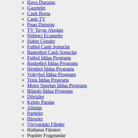
Hava Durumu
Gazeteler
Canlı Borsa
Canlı TV
Puan Durumu
TV Yayın Akışları
Nöbetçi Eczaneler
Haber Gönder
Futbol Canlı Sonuçlar
Basketbol Canlı Sonuçlar
Futbol İddaa Programı
Basketbol İddaa Programı
Hentbol İddaa Programı
Voleybol İddaa Programı
Tenis İddaa Programı
Motor Sporları İddaa Programı
Bilardo İddaa Programı
Dövizler
Kripto Paralar
Altınlar
Pariteler
Hisseler
Vizyondaki Filmler
Haftanın Filmleri
Popüler Fragmanlar