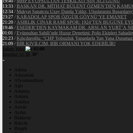
19:40
/
MHP EYÜPSULTAN TEŞKİLATI’NIN ACI GÜNÜ
13:33
/
BAŞKAN DR. MİTHAT BÜLENT ÖZMEN’DEN KAM
12:34
/
Makyaj Sanatçısı Uzay Damla Yıldız, Uluslararası Başarılarıy
23:27
/
KARADOLAP SPOR ÖZGÜR GÖYNÜ’YE EMANET
21:20
/
ASIRLIK ÇINAR RAMİ SPOR: 1924’TEN BUGÜNE EY
19:46
/
ESEDER’DEN KAYMAKAM DR. ARSLAN YURT’A NE
01:01
/
Eyüpsultan Sahili’nde Huzur Denetimi: Polis Ekipleri Sahada
21:23
/
Kılıçdaroğlu: “CHP Yolsuzluk Yapanlarla Yan Yana Duramaz
21:09
/
BİR KIVILCIM, BİR ORMANI YOK EDEBİLİR!
Sabah
Vakti
02:00
İstanbul
AÇIK
30°
Adana
Adıyaman
Afyonkarahisar
Ağrı
Amasya
Ankara
Antalya
Artvin
Aydın
Balıkesir
Bilecik
Bingöl