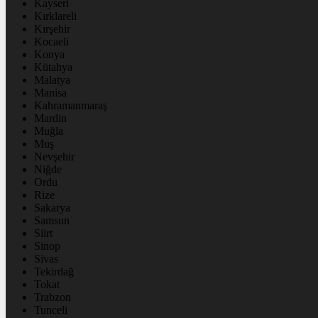
Kayseri
Kırklareli
Kırşehir
Kocaeli
Konya
Kütahya
Malatya
Manisa
Kahramanmaraş
Mardin
Muğla
Muş
Nevşehir
Niğde
Ordu
Rize
Sakarya
Samsun
Siirt
Sinop
Sivas
Tekirdağ
Tokat
Trabzon
Tunceli