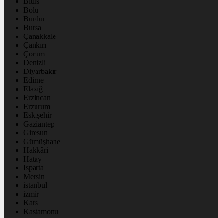
Bitlis
Bolu
Burdur
Bursa
Çanakkale
Çankırı
Çorum
Denizli
Diyarbakır
Edirne
Elazığ
Erzincan
Erzurum
Eskişehir
Gaziantep
Giresun
Gümüşhane
Hakkâri
Hatay
Isparta
Mersin
istanbul
izmir
Kars
Kastamonu