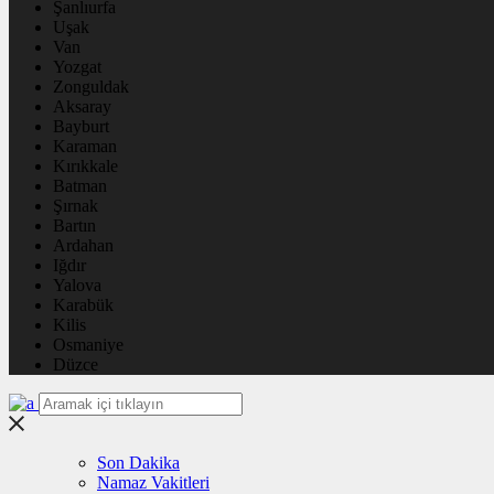
Şanlıurfa
Uşak
Van
Yozgat
Zonguldak
Aksaray
Bayburt
Karaman
Kırıkkale
Batman
Şırnak
Bartın
Ardahan
Iğdır
Yalova
Karabük
Kilis
Osmaniye
Düzce
Son Dakika
Namaz Vakitleri