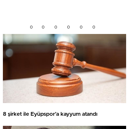
0
0
0
0
0
0
8 şirket ile Eyüpspor’a kayyum atandı