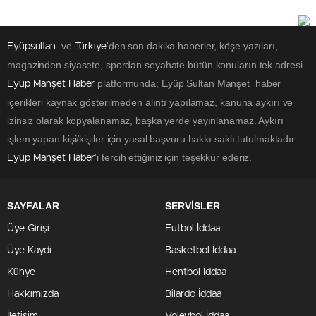
ve
'den son dakika haberler, köşe yazıları,
Eyüpsultan
Türkiye
magazinden siyasete, spordan seyahate bütün konuların tek adresi
platformunda; Eyüp Sultan Manşet haber
Eyüp Manşet Haber
içerikleri kaynak gösterilmeden alıntı yapılamaz, kanuna aykırı ve
izinsiz olarak kopyalanamaz, başka yerde yayınlanamaz. Aykırı
işlem yapan kişi/kişiler için yasal başvuru hakkı saklı tutulmaktadır.
'i tercih ettiğiniz için teşekkür ederiz.
Eyüp Manşet Haber
SAYFALAR
SERVİSLER
Üye Girişi
Futbol İddaa
Üye Kaydı
Basketbol İddaa
Künye
Hentbol İddaa
Hakkımızda
Bilardo İddaa
İletişim
Voleybol İddaa