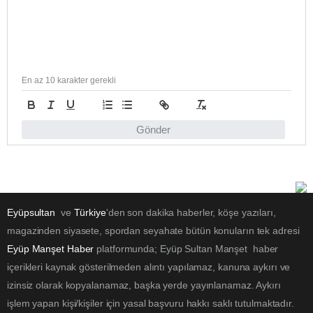
En az 10 karakter gerekli
Gönder
Eyüpsultan
ve
Türkiye
'den son dakika haberler, köşe yazıları,
magazinden siyasete, spordan seyahate bütün konuların tek adresi
Eyüp Manşet Haber
platformunda; Eyüp Sultan Manşet haber
içerikleri kaynak gösterilmeden alıntı yapılamaz, kanuna aykırı ve
izinsiz olarak kopyalanamaz, başka yerde yayınlanamaz. Aykırı
işlem yapan kişi/kişiler için yasal başvuru hakkı saklı tutulmaktadır.