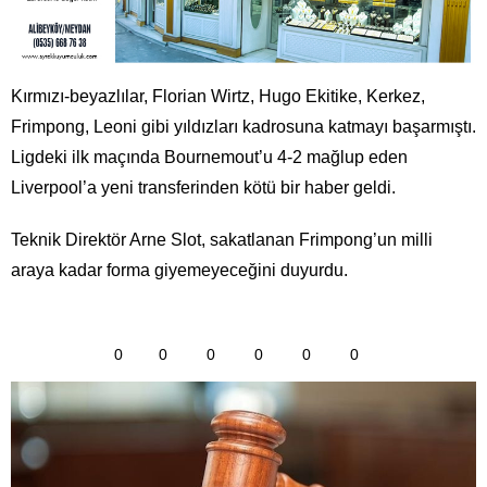
Kırmızı-beyazlılar, Florian Wirtz, Hugo Ekitike, Kerkez,
Frimpong, Leoni gibi yıldızları kadrosuna katmayı başarmıştı.
Ligdeki ilk maçında Bournemout’u 4-2 mağlup eden
Liverpool’a yeni transferinden kötü bir haber geldi.
Teknik Direktör Arne Slot, sakatlanan Frimpong’un milli
araya kadar forma giyemeyeceğini duyurdu.
0
0
0
0
0
0