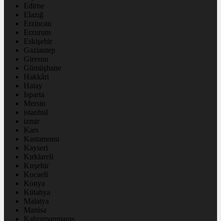
Edirne
Elazığ
Erzincan
Erzurum
Eskişehir
Gaziantep
Giresun
Gümüşhane
Hakkâri
Hatay
Isparta
Mersin
istanbul
izmir
Kars
Kastamonu
Kayseri
Kırklareli
Kırşehir
Kocaeli
Konya
Kütahya
Malatya
Manisa
Kahramanmaraş