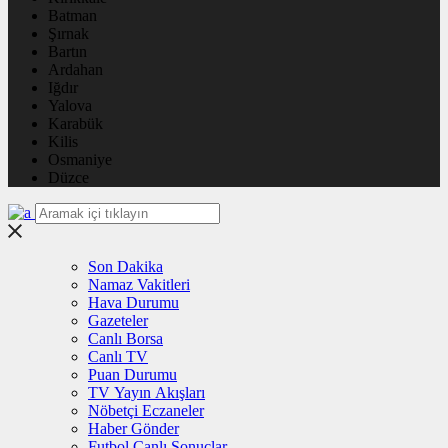
Batman
Şırnak
Bartın
Ardahan
Iğdır
Yalova
Karabük
Kilis
Osmaniye
Düzce
Son Dakika
Namaz Vakitleri
Hava Durumu
Gazeteler
Canlı Borsa
Canlı TV
Puan Durumu
TV Yayın Akışları
Nöbetçi Eczaneler
Haber Gönder
Futbol Canlı Sonuçlar