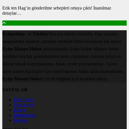
Erik ten Hag’ın gönderilme sebepleri ortaya çıktı! İnanılmaz
detaylar…
Eyüpsultan
ve
Türkiye
'den son dakika haberler, köşe yazıları,
magazinden siyasete, spordan seyahate bütün konuların tek adresi
Eyüp Manşet Haber
platformunda; Eyüp Sultan Manşet haber
içerikleri kaynak gösterilmeden alıntı yapılamaz, kanuna aykırı ve
izinsiz olarak kopyalanamaz, başka yerde yayınlanamaz. Aykırı
işlem yapan kişi/kişiler için yasal başvuru hakkı saklı tutulmaktadır.
Eyüp Manşet Haber
'i tercih ettiğiniz için teşekkür ederiz.
SAYFALAR
Üye Girişi
Üye Kaydı
Künye
Hakkımızda
İletişim