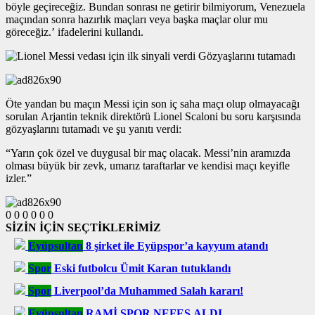
böyle geçireceğiz. Bundan sonrası ne getirir bilmiyorum, Venezuela
maçından sonra hazırlık maçları veya başka maçlar olur mu
göreceğiz.’ ifadelerini kullandı.
Öte yandan bu maçın Messi için son iç saha maçı olup olmayacağı
sorulan Arjantin teknik direktörü Lionel Scaloni bu soru karşısında
gözyaşlarını tutamadı ve şu yanıtı verdi:
“Yarın çok özel ve duygusal bir maç olacak. Messi’nin aramızda
olması büyük bir zevk, umarız taraftarlar ve kendisi maçı keyifle
izler.”
0
0
0
0
0
0
SİZİN İÇİN SEÇTİKLERİMİZ
Eyüpsultan
8 şirket ile Eyüpspor’a kayyum atandı
Spor
Eski futbolcu Ümit Karan tutuklandı
Spor
Liverpool’da Muhammed Salah kararı!
Eyüpsultan
RAMİ SPOR NEFES ALDI