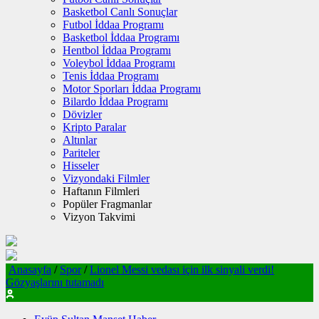
Basketbol Canlı Sonuçlar
Futbol İddaa Programı
Basketbol İddaa Programı
Hentbol İddaa Programı
Voleybol İddaa Programı
Tenis İddaa Programı
Motor Sporları İddaa Programı
Bilardo İddaa Programı
Dövizler
Kripto Paralar
Altınlar
Pariteler
Hisseler
Vizyondaki Filmler
Haftanın Filmleri
Popüler Fragmanlar
Vizyon Takvimi
Anasayfa
/
Spor
/
Lionel Messi vedası için ilk sinyali verdi!
Gözyaşlarını tutamadı