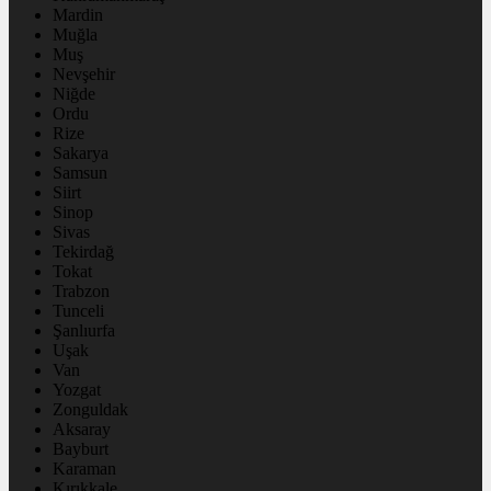
Mardin
Muğla
Muş
Nevşehir
Niğde
Ordu
Rize
Sakarya
Samsun
Siirt
Sinop
Sivas
Tekirdağ
Tokat
Trabzon
Tunceli
Şanlıurfa
Uşak
Van
Yozgat
Zonguldak
Aksaray
Bayburt
Karaman
Kırıkkale