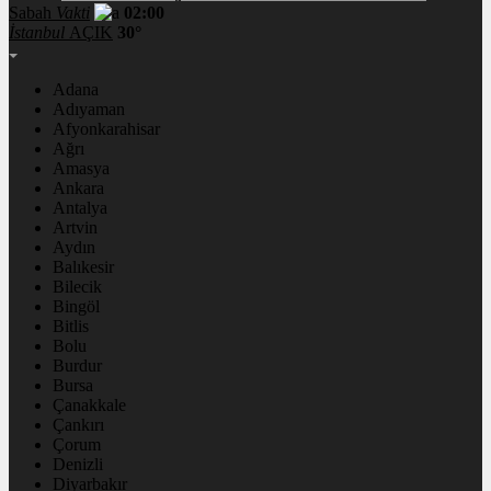
Sabah
Vakti
02:00
İstanbul
AÇIK
30°
Adana
Adıyaman
Afyonkarahisar
Ağrı
Amasya
Ankara
Antalya
Artvin
Aydın
Balıkesir
Bilecik
Bingöl
Bitlis
Bolu
Burdur
Bursa
Çanakkale
Çankırı
Çorum
Denizli
Diyarbakır