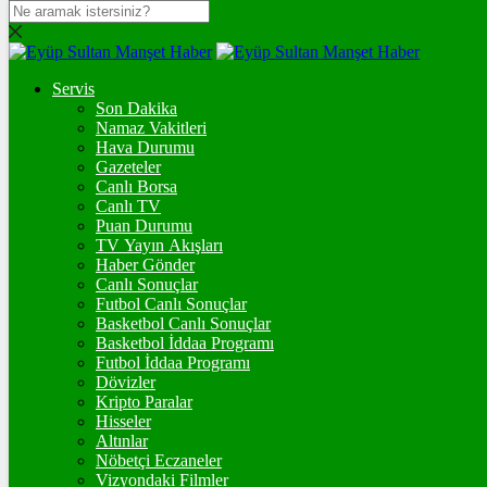
DOLAR
47,7436
$
% 0.18
Servis
EURO
Son Dakika
Namaz Vakitleri
55,2510
€
% 0.32
Hava Durumu
STERLİN
Gazeteler
Canlı Borsa
64,4811
£
% 0.38
Canlı TV
Puan Durumu
GRAM ALTIN
TV Yayın Akışları
Haber Gönder
6.660,55
%2,59
Canlı Sonuçlar
Futbol Canlı Sonuçlar
ONS
Basketbol Canlı Sonuçlar
Basketbol İddaa Programı
4.341,35
%2,39
Futbol İddaa Programı
Dövizler
BİTCOİN
Kripto Paralar
Hisseler
฿
%
Altınlar
Nöbetçi Eczaneler
ETHEREUM
Vizyondaki Filmler