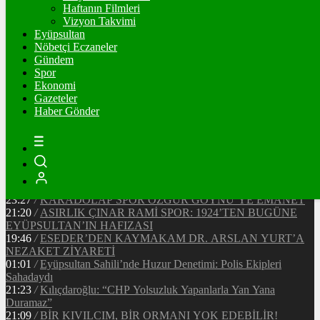
Ξ
%
Haftanın Filmleri
Vizyon Takvimi
TETHER
Eyüpsultan
Nöbetçi Eczaneler
$
%
Gündem
Spor
Ekonomi
Gazeteler
20:37
/
CHP EYÜPSULTAN İLÇE ÖRGÜTÜ ÜYELERİ
Haber Gönder
ANKARA’DA TEMASLARDA BULUNDU
19:40
/
MHP EYÜPSULTAN TEŞKİLATI’NIN ACI GÜNÜ
13:33
/
BAŞKAN DR. MİTHAT BÜLENT ÖZMEN’DEN
KAMUOYUNA AÇIKLAMA
12:34
/
Makyaj Sanatçısı Uzay Damla Yıldız, Uluslararası
Başarılarıyla Türkiye’yi Temsil Ediyor
23:27
/
KARADOLAP SPOR ÖZGÜR GÖYNÜ’YE EMANET
21:20
/
ASIRLIK ÇINAR RAMİ SPOR: 1924’TEN BUGÜNE
EYÜPSULTAN’IN HAFIZASI
19:46
/
ESEDER’DEN KAYMAKAM DR. ARSLAN YURT’A
NEZAKET ZİYARETİ
01:01
/
Eyüpsultan Sahili’nde Huzur Denetimi: Polis Ekipleri
Sahadaydı
21:23
/
Kılıçdaroğlu: “CHP Yolsuzluk Yapanlarla Yan Yana
Duramaz”
21:09
/
BİR KIVILCIM, BİR ORMANI YOK EDEBİLİR!