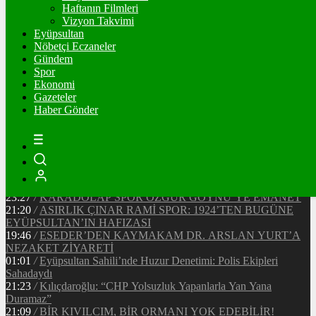
Ξ
%
Haftanın Filmleri
Vizyon Takvimi
TETHER
Eyüpsultan
Nöbetçi Eczaneler
$
%
Gündem
Spor
Ekonomi
Gazeteler
20:37
/
CHP EYÜPSULTAN İLÇE ÖRGÜTÜ ÜYELERİ
Haber Gönder
ANKARA’DA TEMASLARDA BULUNDU
19:40
/
MHP EYÜPSULTAN TEŞKİLATI’NIN ACI GÜNÜ
13:33
/
BAŞKAN DR. MİTHAT BÜLENT ÖZMEN’DEN
KAMUOYUNA AÇIKLAMA
12:34
/
Makyaj Sanatçısı Uzay Damla Yıldız, Uluslararası
Başarılarıyla Türkiye’yi Temsil Ediyor
23:27
/
KARADOLAP SPOR ÖZGÜR GÖYNÜ’YE EMANET
21:20
/
ASIRLIK ÇINAR RAMİ SPOR: 1924’TEN BUGÜNE
EYÜPSULTAN’IN HAFIZASI
19:46
/
ESEDER’DEN KAYMAKAM DR. ARSLAN YURT’A
NEZAKET ZİYARETİ
01:01
/
Eyüpsultan Sahili’nde Huzur Denetimi: Polis Ekipleri
Sahadaydı
21:23
/
Kılıçdaroğlu: “CHP Yolsuzluk Yapanlarla Yan Yana
Duramaz”
21:09
/
BİR KIVILCIM, BİR ORMANI YOK EDEBİLİR!