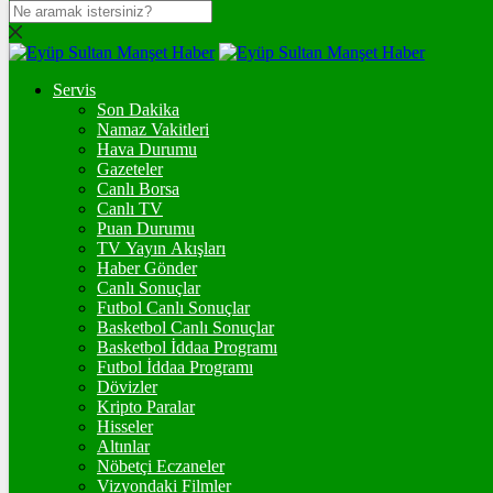
DOLAR
47,5988
$
% 0.05
Servis
EURO
Son Dakika
Namaz Vakitleri
54,9863
€
% -0.07
Hava Durumu
STERLİN
Gazeteler
Canlı Borsa
64,2317
£
% 0.15
Canlı TV
Puan Durumu
GRAM ALTIN
TV Yayın Akışları
Haber Gönder
6.503,52
%0,11
Canlı Sonuçlar
Futbol Canlı Sonuçlar
ONS
Basketbol Canlı Sonuçlar
Basketbol İddaa Programı
4.241,68
%-0,13
Futbol İddaa Programı
Dövizler
BİTCOİN
Kripto Paralar
Hisseler
฿
%
Altınlar
Nöbetçi Eczaneler
ETHEREUM
Vizyondaki Filmler