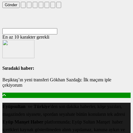
Gönder
En az 10 karakter gerekli
Sıradaki haber:
Beşiktaş’ın yeni transferi Gökhan Sazdağı: İlk maçımı iple
çekiyorum
Eyüpsultan
ve
Türkiye
'den son dakika haberler, köşe yazıları,
magazinden siyasete, spordan seyahate bütün konuların tek adresi
Eyüp Manşet Haber
platformunda; Eyüp Sultan Manşet haber
içerikleri kaynak gösterilmeden alıntı yapılamaz, kanuna aykırı ve