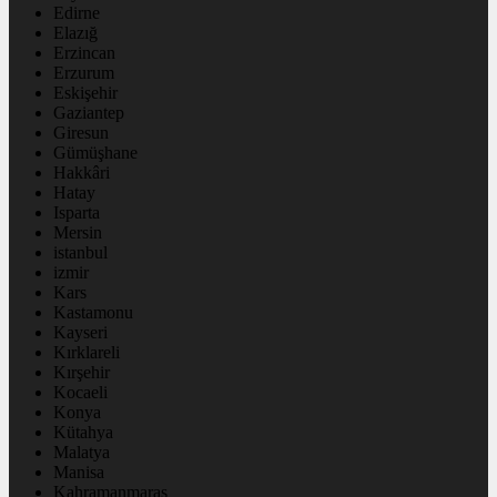
Edirne
Elazığ
Erzincan
Erzurum
Eskişehir
Gaziantep
Giresun
Gümüşhane
Hakkâri
Hatay
Isparta
Mersin
istanbul
izmir
Kars
Kastamonu
Kayseri
Kırklareli
Kırşehir
Kocaeli
Konya
Kütahya
Malatya
Manisa
Kahramanmaraş