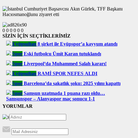
0
0
0
0
0
0
SİZİN İÇİN SEÇTİKLERİMİZ
Eyüpsultan
8 şirket ile Eyüpspor’a kayyum atandı
Spor
Eski futbolcu Ümit Karan tutuklandı
Spor
Liverpool’da Muhammed Salah kararı!
Eyüpsultan
RAMİ SPOR NEFES ALDI
Spor
Barcelona’da sakatlık şoku: 2025 yılını kapattı
Spor
Samsun uzatmada 1 puana razı oldu…
Samsunspor – Alanyaspor maç sonucu 1-1
YORUMLAR