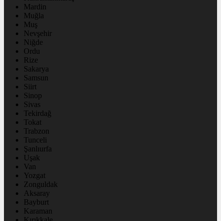
Mardin
Muğla
Muş
Nevşehir
Niğde
Ordu
Rize
Sakarya
Samsun
Siirt
Sinop
Sivas
Tekirdağ
Tokat
Trabzon
Tunceli
Şanlıurfa
Uşak
Van
Yozgat
Zonguldak
Aksaray
Bayburt
Karaman
Kırıkkale