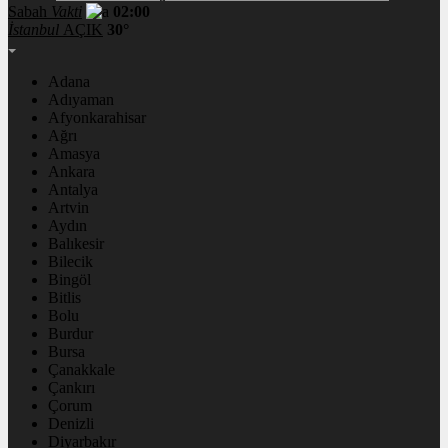
Sabah
Vakti
02:00
İstanbul
AÇIK
30°
Adana
Adıyaman
Afyonkarahisar
Ağrı
Amasya
Ankara
Antalya
Artvin
Aydın
Balıkesir
Bilecik
Bingöl
Bitlis
Bolu
Burdur
Bursa
Çanakkale
Çankırı
Çorum
Denizli
Diyarbakır