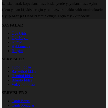
izinsiz olarak kopyalanamaz, başka yerde yayınlanamaz. Aykırı
işlem yapan kişi/kişiler için yasal başvuru hakkı saklı tutulmaktadır.
Eyüp Manşet Haber
'i tercih ettiğiniz için teşekkür ederiz.
SAYFALAR
Üye Girişi
Üye Kaydı
Künye
Hakkımızda
İletişim
SERVİSLER
Futbol İddaa
Basketbol İddaa
Hentbol İddaa
Bilardo İddaa
Voleybol İddaa
SERVİSLER 2
Canlı Borsa
Canlı Sonuçlar