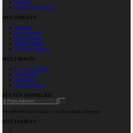
Canlı TV
Futbol Canlı Sonuçlar
MULTİMEDYA
Gazeteler
Hava Durumu
Haber Gönder
Namaz Vakitleri
TV Yayın Akışları
HIZLI SERVİS
TV Yayın Akışları
Yazarlar Site
Tenis İddaa
Basketbol Canlı
BÜLTEN ABONELİĞİ
+
Bu web sitesinden haber ve ebülten almak istiyorum
BİZİ TAKİP ET