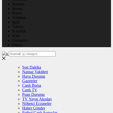
Batman
Şırnak
Bartın
Ardahan
Iğdır
Yalova
Karabük
Kilis
Osmaniye
Düzce
Son Dakika
Namaz Vakitleri
Hava Durumu
Gazeteler
Canlı Borsa
Canlı TV
Puan Durumu
TV Yayın Akışları
Nöbetçi Eczaneler
Haber Gönder
Futbol Canlı Sonuçlar