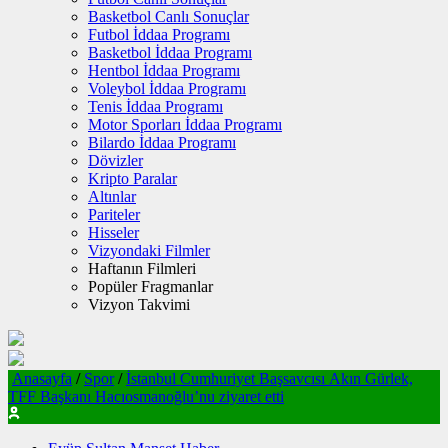
Basketbol Canlı Sonuçlar
Futbol İddaa Programı
Basketbol İddaa Programı
Hentbol İddaa Programı
Voleybol İddaa Programı
Tenis İddaa Programı
Motor Sporları İddaa Programı
Bilardo İddaa Programı
Dövizler
Kripto Paralar
Altınlar
Pariteler
Hisseler
Vizyondaki Filmler
Haftanın Filmleri
Popüler Fragmanlar
Vizyon Takvimi
Anasayfa
/
Spor
/
İstanbul Cumhuriyet Başsavcısı Akın Gürlek,
TFF Başkanı Hacıosmanoğlu’nu ziyaret etti