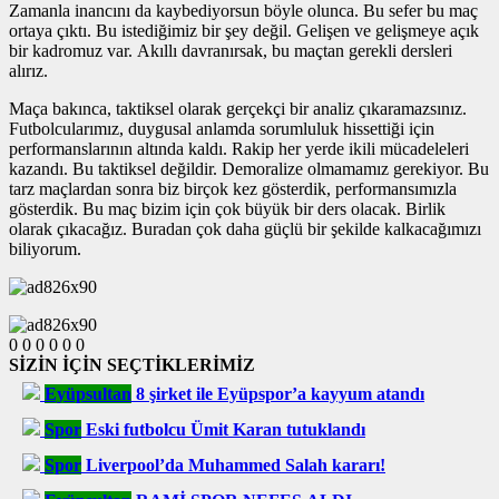
Zamanla inancını da kaybediyorsun böyle olunca. Bu sefer bu maç
ortaya çıktı. Bu istediğimiz bir şey değil. Gelişen ve gelişmeye açık
bir kadromuz var. Akıllı davranırsak, bu maçtan gerekli dersleri
alırız.
Maça bakınca, taktiksel olarak gerçekçi bir analiz çıkaramazsınız.
Futbolcularımız, duygusal anlamda sorumluluk hissettiği için
performanslarının altında kaldı. Rakip her yerde ikili mücadeleleri
kazandı. Bu taktiksel değildir. Demoralize olmamamız gerekiyor. Bu
tarz maçlardan sonra biz birçok kez gösterdik, performansımızla
gösterdik. Bu maç bizim için çok büyük bir ders olacak. Birlik
olarak çıkacağız. Buradan çok daha güçlü bir şekilde kalkacağımızı
biliyorum.
0
0
0
0
0
0
SİZİN İÇİN SEÇTİKLERİMİZ
Eyüpsultan
8 şirket ile Eyüpspor’a kayyum atandı
Spor
Eski futbolcu Ümit Karan tutuklandı
Spor
Liverpool’da Muhammed Salah kararı!