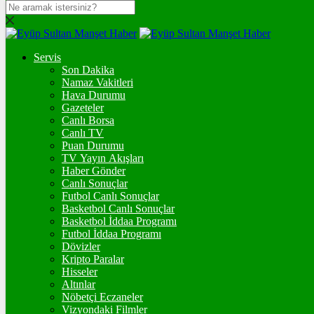
DOLAR
47,6069
$
% 0.05
Servis
EURO
Son Dakika
Namaz Vakitleri
55,1273
€
% 0.19
Hava Durumu
STERLİN
Gazeteler
Canlı Borsa
64,2576
£
% 0.22
Canlı TV
Puan Durumu
GRAM ALTIN
TV Yayın Akışları
Haber Gönder
6.554,00
%0,89
Canlı Sonuçlar
Futbol Canlı Sonuçlar
ONS
Basketbol Canlı Sonuçlar
Basketbol İddaa Programı
4.277,56
%0,71
Futbol İddaa Programı
Dövizler
BİTCOİN
Kripto Paralar
Hisseler
฿
%
Altınlar
Nöbetçi Eczaneler
ETHEREUM
Vizyondaki Filmler