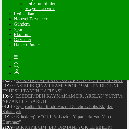
Ξ
%
Haftanın Filmleri
Vizyon Takvimi
TETHER
Eyüpsultan
Nöbetçi Eczaneler
$
%
Gündem
Spor
Ekonomi
Gazeteler
20:37
/
CHP EYÜPSULTAN İLÇE ÖRGÜTÜ ÜYELERİ
Haber Gönder
ANKARA’DA TEMASLARDA BULUNDU
19:40
/
MHP EYÜPSULTAN TEŞKİLATI’NIN ACI GÜNÜ
13:33
/
BAŞKAN DR. MİTHAT BÜLENT ÖZMEN’DEN
KAMUOYUNA AÇIKLAMA
12:34
/
Makyaj Sanatçısı Uzay Damla Yıldız, Uluslararası
Başarılarıyla Türkiye’yi Temsil Ediyor
23:27
/
KARADOLAP SPOR ÖZGÜR GÖYNÜ’YE EMANET
21:20
/
ASIRLIK ÇINAR RAMİ SPOR: 1924’TEN BUGÜNE
EYÜPSULTAN’IN HAFIZASI
19:46
/
ESEDER’DEN KAYMAKAM DR. ARSLAN YURT’A
NEZAKET ZİYARETİ
01:01
/
Eyüpsultan Sahili’nde Huzur Denetimi: Polis Ekipleri
Sahadaydı
21:23
/
Kılıçdaroğlu: “CHP Yolsuzluk Yapanlarla Yan Yana
Duramaz”
21:09
/
BİR KIVILCIM, BİR ORMANI YOK EDEBİLİR!