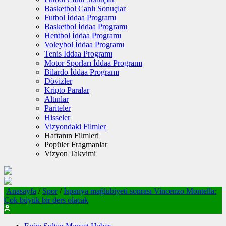
Basketbol Canlı Sonuçlar
Futbol İddaa Programı
Basketbol İddaa Programı
Hentbol İddaa Programı
Voleybol İddaa Programı
Tenis İddaa Programı
Motor Sporları İddaa Programı
Bilardo İddaa Programı
Dövizler
Kripto Paralar
Altınlar
Pariteler
Hisseler
Vizyondaki Filmler
Haftanın Filmleri
Popüler Fragmanlar
Vizyon Takvimi
Anasayfa
/
Spor
/
İspanya mağlubiyeti sonrası Vincenzo Montella:
Çok büyük bir ders olacak