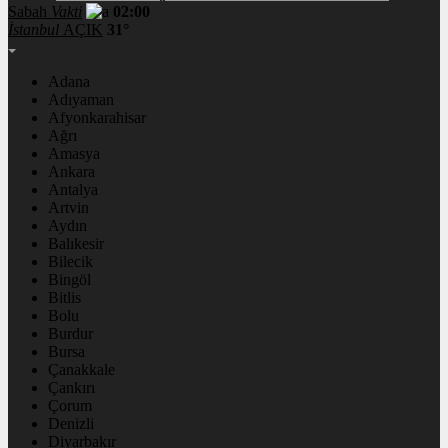
Sabah
Vakti
02:00
İstanbul
AÇIK
31°
Adana
Adıyaman
Afyonkarahisar
Ağrı
Amasya
Ankara
Antalya
Artvin
Aydın
Balıkesir
Bilecik
Bingöl
Bitlis
Bolu
Burdur
Bursa
Çanakkale
Çankırı
Çorum
Denizli
Diyarbakır