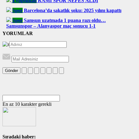
Eyüpsultan
RAMİ SPOR NEFES ALDI
Spor
Barcelona’da sakatlık şoku: 2025 yılını kapattı
Spor
Samsun uzatmada 1 puana razı oldu…
Samsunspor – Alanyaspor maç sonucu 1-1
YORUMLAR
Gönder
En az 10 karakter gerekli
Sıradaki haber: