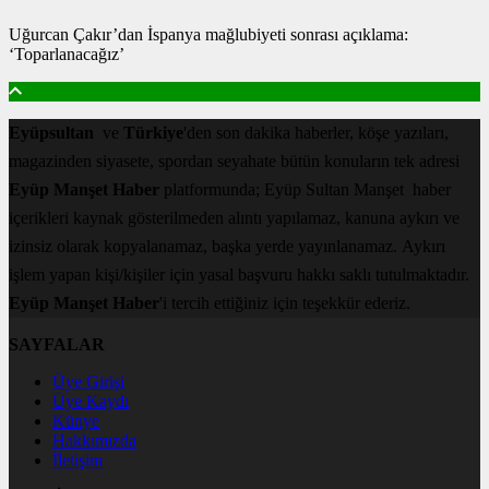
Uğurcan Çakır’dan İspanya mağlubiyeti sonrası açıklama:
‘Toparlanacağız’
Eyüpsultan
ve
Türkiye
'den son dakika haberler, köşe yazıları,
magazinden siyasete, spordan seyahate bütün konuların tek adresi
Eyüp Manşet Haber
platformunda; Eyüp Sultan Manşet haber
içerikleri kaynak gösterilmeden alıntı yapılamaz, kanuna aykırı ve
izinsiz olarak kopyalanamaz, başka yerde yayınlanamaz. Aykırı
işlem yapan kişi/kişiler için yasal başvuru hakkı saklı tutulmaktadır.
Eyüp Manşet Haber
'i tercih ettiğiniz için teşekkür ederiz.
SAYFALAR
Üye Girişi
Üye Kaydı
Künye
Hakkımızda
İletişim