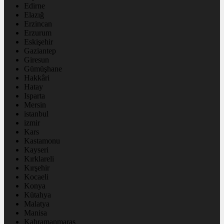
Edirne
Elazığ
Erzincan
Erzurum
Eskişehir
Gaziantep
Giresun
Gümüşhane
Hakkâri
Hatay
Isparta
Mersin
istanbul
izmir
Kars
Kastamonu
Kayseri
Kırklareli
Kırşehir
Kocaeli
Konya
Kütahya
Malatya
Manisa
Kahramanmaraş