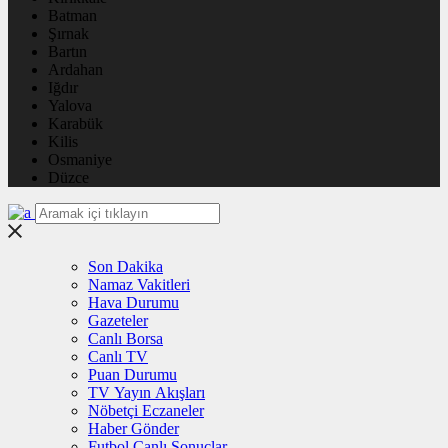
Batman
Şırnak
Bartın
Ardahan
Iğdır
Yalova
Karabük
Kilis
Osmaniye
Düzce
Son Dakika
Namaz Vakitleri
Hava Durumu
Gazeteler
Canlı Borsa
Canlı TV
Puan Durumu
TV Yayın Akışları
Nöbetçi Eczaneler
Haber Gönder
Futbol Canlı Sonuçlar