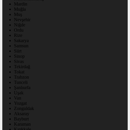
Mardin
Muğla
Muş
Nevşehir
Niğde
Ordu
Rize
Sakarya
Samsun
Siirt
Sinop
Sivas
Tekirdağ
Tokat
Trabzon
Tunceli
Şanlıurfa
Uşak
Van
Yozgat
Zonguldak
Aksaray
Bayburt
Karaman
Kırıkkale