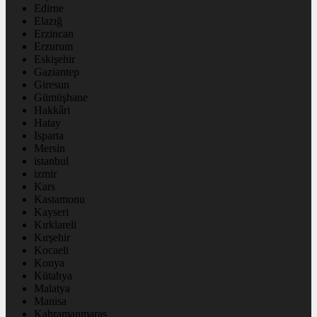
Edirne
Elazığ
Erzincan
Erzurum
Eskişehir
Gaziantep
Giresun
Gümüşhane
Hakkâri
Hatay
Isparta
Mersin
istanbul
izmir
Kars
Kastamonu
Kayseri
Kırklareli
Kırşehir
Kocaeli
Konya
Kütahya
Malatya
Manisa
Kahramanmaraş