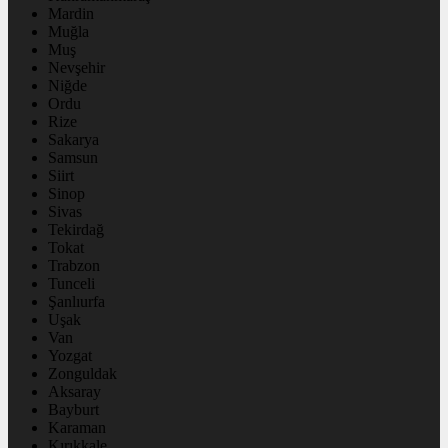
Mardin
Muğla
Muş
Nevşehir
Niğde
Ordu
Rize
Sakarya
Samsun
Siirt
Sinop
Sivas
Tekirdağ
Tokat
Trabzon
Tunceli
Şanlıurfa
Uşak
Van
Yozgat
Zonguldak
Aksaray
Bayburt
Karaman
Kırıkkale