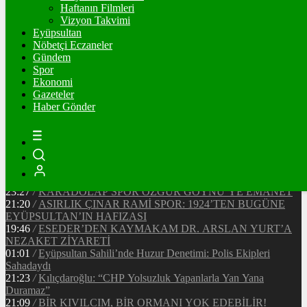
90720
Ξ
%-0.4
Haftanın Filmleri
Vizyon Takvimi
TETHER
Eyüpsultan
Nöbetçi Eczaneler
47.67
$
%0
Gündem
Spor
Ekonomi
Gazeteler
20:37
/
CHP EYÜPSULTAN İLÇE ÖRGÜTÜ ÜYELERİ
Haber Gönder
ANKARA’DA TEMASLARDA BULUNDU
19:40
/
MHP EYÜPSULTAN TEŞKİLATI’NIN ACI GÜNÜ
13:33
/
BAŞKAN DR. MİTHAT BÜLENT ÖZMEN’DEN
KAMUOYUNA AÇIKLAMA
12:34
/
Makyaj Sanatçısı Uzay Damla Yıldız, Uluslararası
Başarılarıyla Türkiye’yi Temsil Ediyor
23:27
/
KARADOLAP SPOR ÖZGÜR GÖYNÜ’YE EMANET
21:20
/
ASIRLIK ÇINAR RAMİ SPOR: 1924’TEN BUGÜNE
EYÜPSULTAN’IN HAFIZASI
19:46
/
ESEDER’DEN KAYMAKAM DR. ARSLAN YURT’A
NEZAKET ZİYARETİ
01:01
/
Eyüpsultan Sahili’nde Huzur Denetimi: Polis Ekipleri
Sahadaydı
21:23
/
Kılıçdaroğlu: “CHP Yolsuzluk Yapanlarla Yan Yana
Duramaz”
21:09
/
BİR KIVILCIM, BİR ORMANI YOK EDEBİLİR!