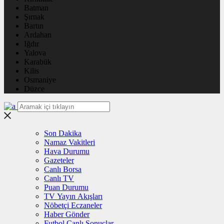
Batman
Şırnak
Bartın
Ardahan
Iğdır
Yalova
Karabük
Kilis
Osmaniye
Düzce
Son Dakika
Namaz Vakitleri
Hava Durumu
Gazeteler
Canlı Borsa
Canlı TV
Puan Durumu
TV Yayın Akışları
Nöbetçi Eczaneler
Haber Gönder
Futbol Canlı Sonuçlar