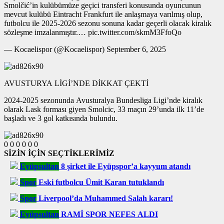
Smolčić’in kulübümüze geçici transferi konusunda oyuncunun
mevcut kulübü Eintracht Frankfurt ile anlaşmaya varılmış olup,
futbolcu ile 2025-2026 sezonu sonuna kadar geçerli olacak kiralık
sözleşme imzalanmıştır.… pic.twitter.com/skmM3FfoQo
— Kocaelispor (@Kocaelispor) September 6, 2025
AVUSTURYA LİGİ’NDE DİKKAT ÇEKTİ
2024-2025 sezonunda Avusturalya Bundesliga Ligi’nde kiralık
olarak Lask forması giyen Smolcic, 33 maçın 29’unda ilk 11’de
başladı ve 3 gol katkısında bulundu.
0
0
0
0
0
0
SİZİN İÇİN SEÇTİKLERİMİZ
Eyüpsultan
8 şirket ile Eyüpspor’a kayyum atandı
Spor
Eski futbolcu Ümit Karan tutuklandı
Spor
Liverpool’da Muhammed Salah kararı!
Eyüpsultan
RAMİ SPOR NEFES ALDI