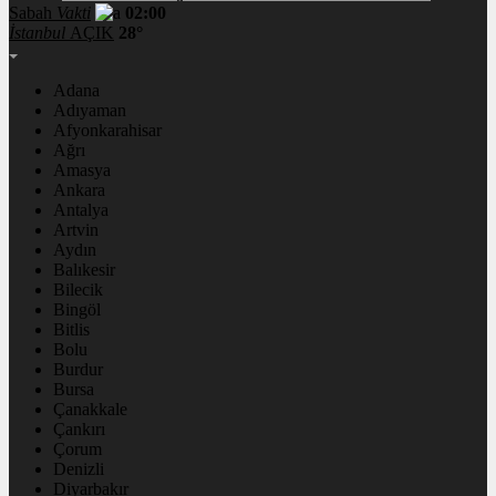
Sabah
Vakti
02:00
İstanbul
AÇIK
28°
Adana
Adıyaman
Afyonkarahisar
Ağrı
Amasya
Ankara
Antalya
Artvin
Aydın
Balıkesir
Bilecik
Bingöl
Bitlis
Bolu
Burdur
Bursa
Çanakkale
Çankırı
Çorum
Denizli
Diyarbakır