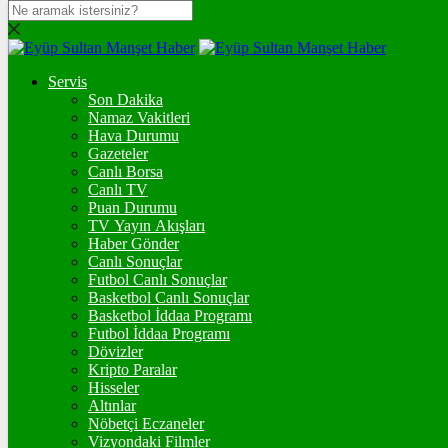
DOLAR
47,7084
$
% 0.17
Servis
EURO
Son Dakika
Namaz Vakitleri
55,0050
€
% -0.02
Hava Durumu
STERLİN
Gazeteler
Canlı Borsa
64,2081
£
% 0.04
Canlı TV
Puan Durumu
GRAM ALTIN
TV Yayın Akışları
Haber Gönder
6.579,54
%1,34
Canlı Sonuçlar
Futbol Canlı Sonuçlar
ONS
Basketbol Canlı Sonuçlar
Basketbol İddaa Programı
4.287,10
%1,11
Futbol İddaa Programı
Dövizler
BİTCOİN
Kripto Paralar
Hisseler
3068682
฿
%-0.8
Altınlar
Nöbetçi Eczaneler
ETHEREUM
Vizyondaki Filmler