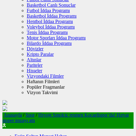
Basketbol Canlı Sonuçlar
Futbol İddaa Programı
Basketbol İddaa Programı
Hentbol İddaa Programı
Voleybol İddaa Programı
Tenis İddaa Programı
Motor Sporları İddaa Programı
Bilardo İddaa Programı
Dövizler
Kripto Paralar
Altınlar
Pariteler
Hisseler
Vizyondaki Filmler
Haftanın Filmleri
Popüler Fragmanlar
Vizyon Takvimi
Anasayfa
/
Spor
/
Hrvoje Smolcic resmen Kocaelispor’da! Hırvat
stoper imzayı attı