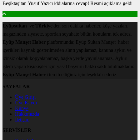
Beşiktaş’tan Yusuf Yazıcı iddialarına cevap! Resmi açıklama geldi
Eyüpsultan
ve
Türkiye
'den son dakika haberler, köşe yazıları,
magazinden siyasete, spordan seyahate bütün konuların tek adresi
Eyüp Manşet Haber
platformunda; Eyüp Sultan Manşet haber
içerikleri kaynak gösterilmeden alıntı yapılamaz, kanuna aykırı ve
izinsiz olarak kopyalanamaz, başka yerde yayınlanamaz. Aykırı
işlem yapan kişi/kişiler için yasal başvuru hakkı saklı tutulmaktadır.
Eyüp Manşet Haber
'i tercih ettiğiniz için teşekkür ederiz.
SAYFALAR
Üye Girişi
Üye Kaydı
Künye
Hakkımızda
İletişim
SERVİSLER