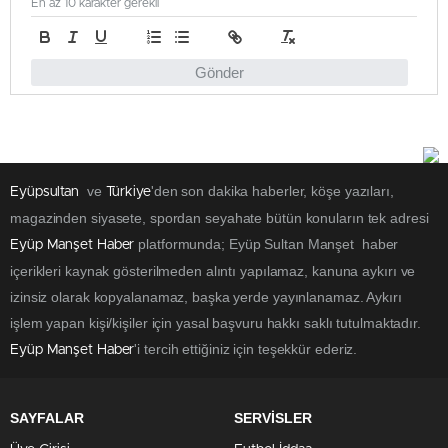
En az 10 karakter gerekli
Gönder
ve
'den son dakika haberler, köşe yazıları,
Eyüpsultan
Türkiye
magazinden siyasete, spordan seyahate bütün konuların tek adresi
platformunda; Eyüp Sultan Manşet haber
Eyüp Manşet Haber
içerikleri kaynak gösterilmeden alıntı yapılamaz, kanuna aykırı ve
izinsiz olarak kopyalanamaz, başka yerde yayınlanamaz. Aykırı
işlem yapan kişi/kişiler için yasal başvuru hakkı saklı tutulmaktadır.
'i tercih ettiğiniz için teşekkür ederiz.
Eyüp Manşet Haber
SAYFALAR
SERVİSLER