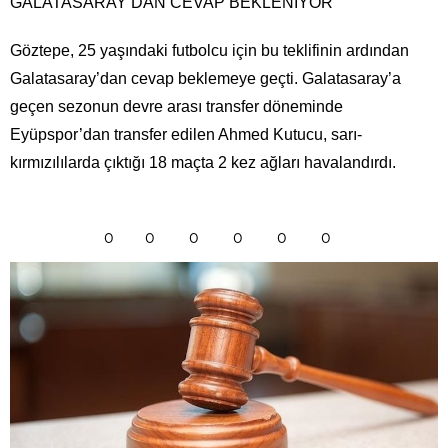
GALATASARAY’DAN CEVAP BEKLENİYOR
Göztepe, 25 yaşındaki futbolcu için bu teklifinin ardından
Galatasaray’dan cevap beklemeye geçti. Galatasaray’a
geçen sezonun devre arası transfer döneminde
Eyüpspor’dan transfer edilen Ahmed Kutucu, sarı-
kırmızılılarda çıktığı 18 maçta 2 kez ağları havalandırdı.
0
0
0
0
0
0