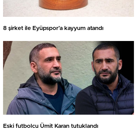
8 şirket ile Eyüpspor’a kayyum atandı
Eski futbolcu Ümit Karan tutuklandı