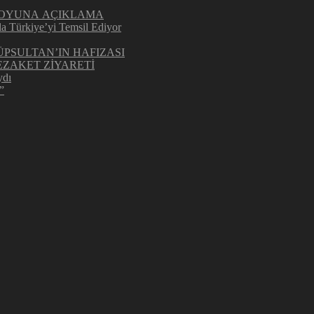
UOYUNA AÇIKLAMA
la Türkiye’yi Temsil Ediyor
ÜPSULTAN’IN HAFIZASI
ZAKET ZİYARETİ
ydı
”