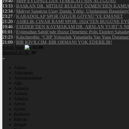
19:40
/
MHP EYÜPSULTAN TEŞKİLATI’NIN ACI GÜNÜ
13:33
/
BAŞKAN DR. MİTHAT BÜLENT ÖZMEN’DEN KAM
12:34
/
Makyaj Sanatçısı Uzay Damla Yıldız, Uluslararası Başarılarıy
23:27
/
KARADOLAP SPOR ÖZGÜR GÖYNÜ’YE EMANET
21:20
/
ASIRLIK ÇINAR RAMİ SPOR: 1924’TEN BUGÜNE EY
19:46
/
ESEDER’DEN KAYMAKAM DR. ARSLAN YURT’A NE
01:01
/
Eyüpsultan Sahili’nde Huzur Denetimi: Polis Ekipleri Sahada
21:23
/
Kılıçdaroğlu: “CHP Yolsuzluk Yapanlarla Yan Yana Duramaz
21:09
/
BİR KIVILCIM, BİR ORMANI YOK EDEBİLİR!
Sabah
Vakti
02:00
İstanbul
AÇIK
30°
Adana
Adıyaman
Afyonkarahisar
Ağrı
Amasya
Ankara
Antalya
Artvin
Aydın
Balıkesir
Bilecik
Bingöl