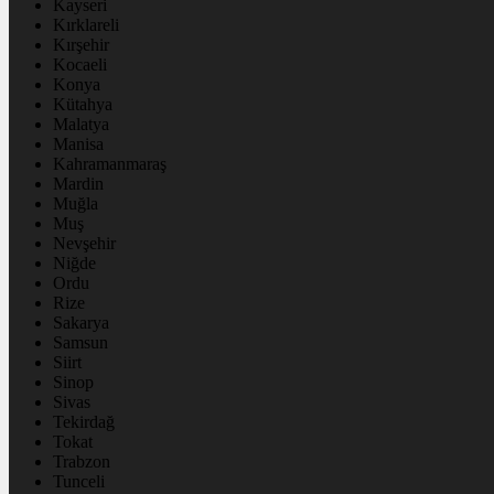
Kayseri
Kırklareli
Kırşehir
Kocaeli
Konya
Kütahya
Malatya
Manisa
Kahramanmaraş
Mardin
Muğla
Muş
Nevşehir
Niğde
Ordu
Rize
Sakarya
Samsun
Siirt
Sinop
Sivas
Tekirdağ
Tokat
Trabzon
Tunceli