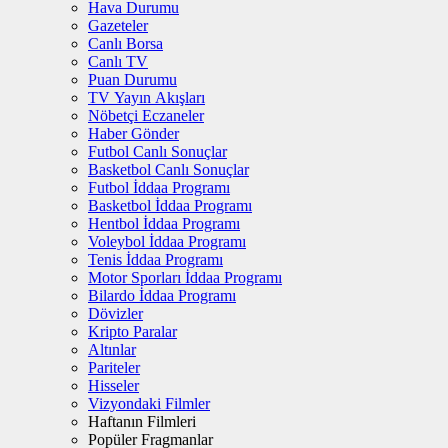
Hava Durumu
Gazeteler
Canlı Borsa
Canlı TV
Puan Durumu
TV Yayın Akışları
Nöbetçi Eczaneler
Haber Gönder
Futbol Canlı Sonuçlar
Basketbol Canlı Sonuçlar
Futbol İddaa Programı
Basketbol İddaa Programı
Hentbol İddaa Programı
Voleybol İddaa Programı
Tenis İddaa Programı
Motor Sporları İddaa Programı
Bilardo İddaa Programı
Dövizler
Kripto Paralar
Altınlar
Pariteler
Hisseler
Vizyondaki Filmler
Haftanın Filmleri
Popüler Fragmanlar