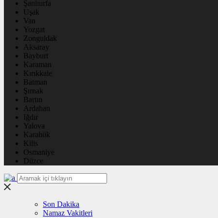
Şanlıurfa
Uşak
Van
Yozgat
Zonguldak
Aksaray
Bayburt
Karaman
Kırıkkale
Batman
Şırnak
Bartın
Ardahan
Iğdır
Yalova
Karabük
Kilis
Osmaniye
Düzce
Son Dakika
Namaz Vakitleri