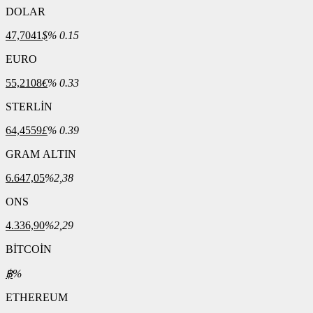
DOLAR
47,7041
$
% 0.15
EURO
55,2108
€
% 0.33
STERLİN
64,4559
£
% 0.39
GRAM ALTIN
6.647,05
%2,38
ONS
4.336,90
%2,29
BİTCOİN
฿
%
ETHEREUM