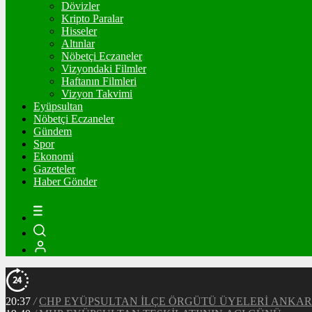
Dövizler
Kripto Paralar
Hisseler
Altınlar
Nöbetçi Eczaneler
Vizyondaki Filmler
Haftanın Filmleri
Vizyon Takvimi
Eyüpsultan
Nöbetçi Eczaneler
Gündem
Spor
Ekonomi
Gazeteler
Haber Gönder
20:37
/
CHP EYÜPSULTAN İLÇE ÖRGÜTÜ ÜYELERİ ANKA