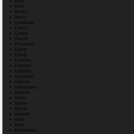
Bitlis
Bolu
Burdur
Bursa
Çanakkale
Çankırı
Çorum
Denizli
Diyarbakır
Edirne
Elazığ
Erzincan
Erzurum
Eskişehir
Gaziantep
Giresun
Gümüşhane
Hakkâri
Hatay
Isparta
Mersin
istanbul
izmir
Kars
Kastamonu