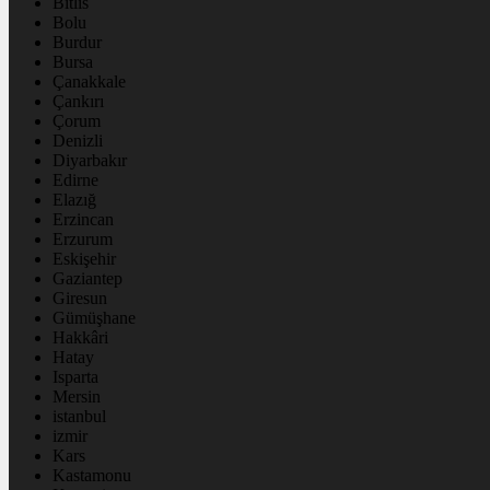
Bitlis
Bolu
Burdur
Bursa
Çanakkale
Çankırı
Çorum
Denizli
Diyarbakır
Edirne
Elazığ
Erzincan
Erzurum
Eskişehir
Gaziantep
Giresun
Gümüşhane
Hakkâri
Hatay
Isparta
Mersin
istanbul
izmir
Kars
Kastamonu