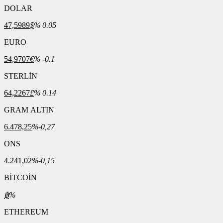
DOLAR
47,5989
$
% 0.05
EURO
54,9707
€
% -0.1
STERLİN
64,2267
£
% 0.14
GRAM ALTIN
6.478,25
%-0,27
ONS
4.241,02
%-0,15
BİTCOİN
฿
%
ETHEREUM