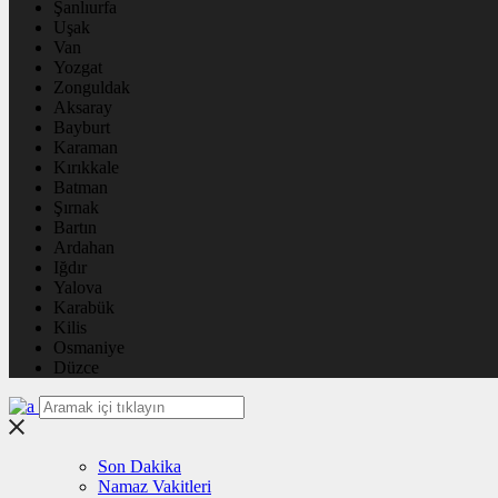
Şanlıurfa
Uşak
Van
Yozgat
Zonguldak
Aksaray
Bayburt
Karaman
Kırıkkale
Batman
Şırnak
Bartın
Ardahan
Iğdır
Yalova
Karabük
Kilis
Osmaniye
Düzce
Son Dakika
Namaz Vakitleri