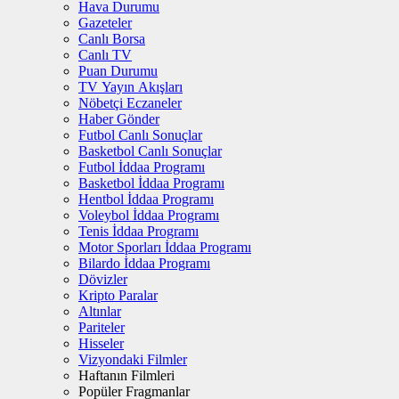
Hava Durumu
Gazeteler
Canlı Borsa
Canlı TV
Puan Durumu
TV Yayın Akışları
Nöbetçi Eczaneler
Haber Gönder
Futbol Canlı Sonuçlar
Basketbol Canlı Sonuçlar
Futbol İddaa Programı
Basketbol İddaa Programı
Hentbol İddaa Programı
Voleybol İddaa Programı
Tenis İddaa Programı
Motor Sporları İddaa Programı
Bilardo İddaa Programı
Dövizler
Kripto Paralar
Altınlar
Pariteler
Hisseler
Vizyondaki Filmler
Haftanın Filmleri
Popüler Fragmanlar