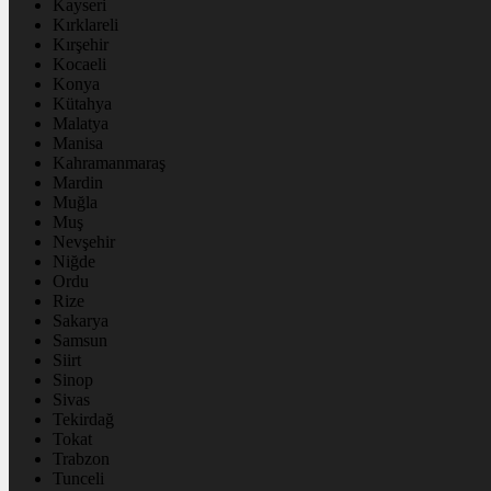
Kayseri
Kırklareli
Kırşehir
Kocaeli
Konya
Kütahya
Malatya
Manisa
Kahramanmaraş
Mardin
Muğla
Muş
Nevşehir
Niğde
Ordu
Rize
Sakarya
Samsun
Siirt
Sinop
Sivas
Tekirdağ
Tokat
Trabzon
Tunceli