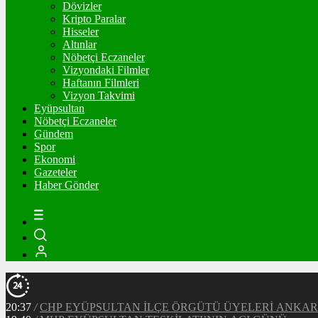
Dövizler
Kripto Paralar
Hisseler
Altınlar
Nöbetçi Eczaneler
Vizyondaki Filmler
Haftanın Filmleri
Vizyon Takvimi
Eyüpsultan
Nöbetçi Eczaneler
Gündem
Spor
Ekonomi
Gazeteler
Haber Gönder
20:37
/
CHP EYÜPSULTAN İLÇE ÖRGÜTÜ ÜYELERİ ANKA