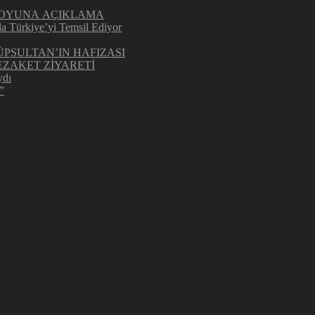
UOYUNA AÇIKLAMA
la Türkiye’yi Temsil Ediyor
ÜPSULTAN’IN HAFIZASI
ZAKET ZİYARETİ
ydı
”