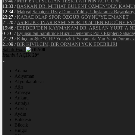
19:40
/
MHP EYÜPSULTAN TEŞKİLATI’NIN ACI GÜNÜ
13:33
/
BAŞKAN DR. MİTHAT BÜLENT ÖZMEN’DEN KAM
12:34
/
Makyaj Sanatçısı Uzay Damla Yıldız, Uluslararası Başarılarıy
23:27
/
KARADOLAP SPOR ÖZGÜR GÖYNÜ’YE EMANET
21:20
/
ASIRLIK ÇINAR RAMİ SPOR: 1924’TEN BUGÜNE EY
19:46
/
ESEDER’DEN KAYMAKAM DR. ARSLAN YURT’A NE
01:01
/
Eyüpsultan Sahili’nde Huzur Denetimi: Polis Ekipleri Sahada
21:23
/
Kılıçdaroğlu: “CHP Yolsuzluk Yapanlarla Yan Yana Duramaz
21:09
/
BİR KIVILCIM, BİR ORMANI YOK EDEBİLİR!
Sabah
Vakti
02:00
İstanbul
AÇIK
29°
Adana
Adıyaman
Afyonkarahisar
Ağrı
Amasya
Ankara
Antalya
Artvin
Aydın
Balıkesir
Bilecik
Bingöl