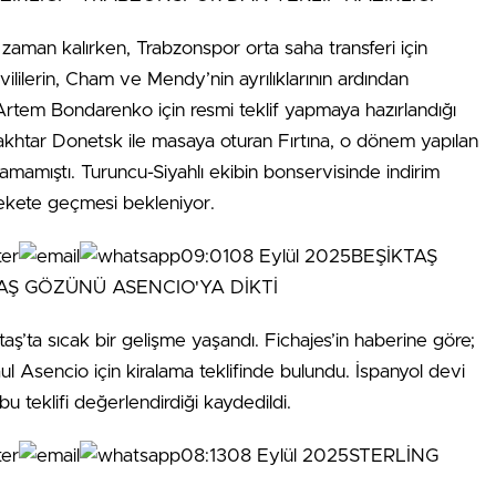
zaman kalırken, Trabzonspor orta saha transferi için
ililerin, Cham ve Mendy’nin ayrılıklarının ardından
 Artem Bondarenko için resmi teklif yapmaya hazırlandığı
akhtar Donetsk ile masaya oturan Fırtına, o dönem yapılan
şamamıştı. Turuncu-Siyahlı ekibin bonservisinde indirim
kete geçmesi bekleniyor.
09:0108 Eylül 2025BEŞİKTAŞ
ş’ta sıcak bir gelişme yaşandı. Fichajes’in haberine göre;
l Asencio için kiralama teklifinde bulundu. İspanyol devi
u teklifi değerlendirdiği kaydedildi.
08:1308 Eylül 2025STERLİNG