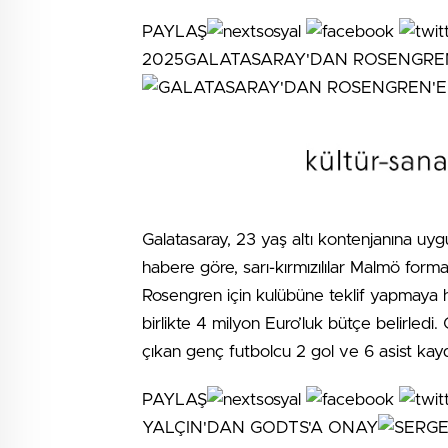
PAYLAŞ
2025GALATASARAY'DAN ROSENGREN'
Galatasaray, 23 yaş altı kontenjanına uy
habere göre, sarı-kırmızılılar Malmö form
Rosengren için kulübüne teklif yapmaya hazı
birlikte 4 milyon Euro’luk bütçe belirled
çıkan genç futbolcu 2 gol ve 6 asist kayd
PAYLAŞ
YALÇIN'DAN GODTS'A ONAY