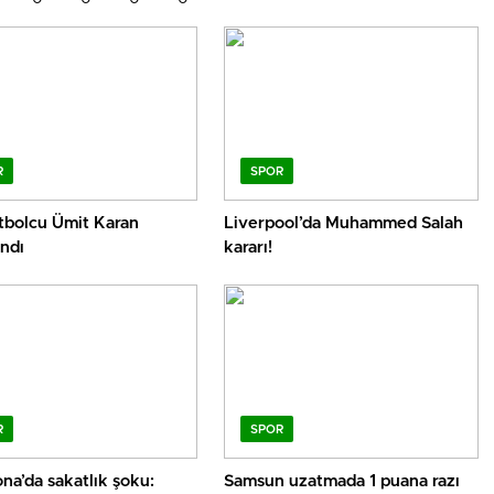
R
SPOR
utbolcu Ümit Karan
Liverpool’da Muhammed Salah
ndı
kararı!
R
SPOR
na’da sakatlık şoku:
Samsun uzatmada 1 puana razı