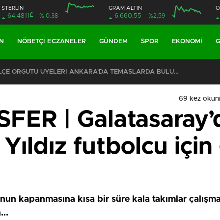
STERLİN
GRAM ALTIN
O
£
64,4811
% 0.38
6.660,55
%2,59
N
NÖBETÇI ECZANELER
GÜNDEM
SPOR
EKONOMI
G
CHP EYÜPSULTAN İLÇE ÖRGÜTÜ ÜYELERİ ANKARA’DA TEMASLARDA BULUNDU
69 kez okun
ER | Galatasaray’d
 Yıldız futbolcu için
nun kapanmasına kısa bir süre kala takımlar çalışmal
..