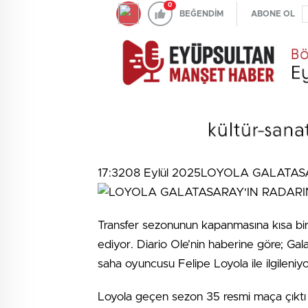
0
BEĞENDİM
ABONE OL
17:3208 Eylül 2025LOYOLA GALATA
Transfer sezonunun kapanmasına kısa bi
ediyor. Diario Ole’nin haberine göre; Ga
saha oyuncusu Felipe Loyola ile ilgileniyo
Loyola geçen sezon 35 resmi maça çıktı v