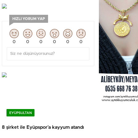
HIZLI YORUM YAP
0
0
0
0
0
0
EYÜPSULTAN
8 şirket ile Eyüpspor’a kayyum atandı