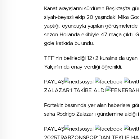
Kanat arayışlarını sürdüren Beşiktaş’ta g
siyah-beyazlı ekip 20 yaşındaki Mika Godts 
yaptığı, oyuncuyla yapılan görüşmelerde 
sezon Hollanda ekibiyle 47 maça çıktı. G
gole katkıda bulundu.
TFF’nin belirlediği 12+2 kuralına da uya
Yalçın’ın da onay verdiği öğrenildi.
PAYLAŞ
ZALAZAR'I TAKİBE ALDI
Portekiz basınında yer alan haberlere gö
saha Rodrigo Zalazar’ı gündemine aldığı il
PAYLAŞ
2025TRABZONSPOR'DAN TEKLİF HAZ