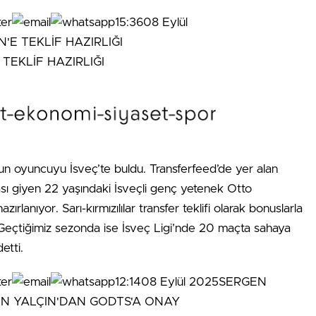
15:3608 Eylül
E TEKLİF HAZIRLIĞI
gun oyuncuyu İsveç’te buldu. Transferfeed’de yer alan
ası giyen 22 yaşındaki İsveçli genç yetenek Otto
rlanıyor. Sarı-kırmızılılar transfer teklifi olarak bonuslarla
i. Geçtiğimiz sezonda ise İsveç Ligi’nde 20 maçta sahaya
etti.
12:1408 Eylül 2025SERGEN