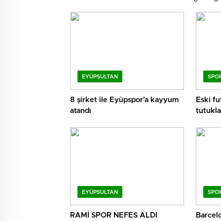
EYÜPSULTAN
SPO
8 şirket ile Eyüpspor’a kayyum
Eski f
atandı
tutukla
EYÜPSULTAN
SPO
RAMİ SPOR NEFES ALDI
Barcelo