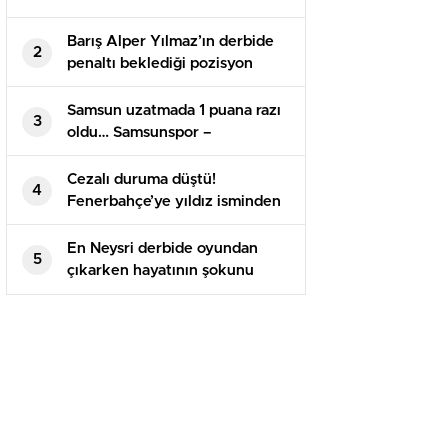
Barış Alper Yılmaz’ın derbide
2
penaltı beklediği pozisyon
tartışma yarattı
Samsun uzatmada 1 puana razı
3
oldu… Samsunspor –
Alanyaspor maç sonucu 1-1
Cezalı duruma düştü!
4
Fenerbahçe’ye yıldız isminden
kötü haber
En Neysri derbide oyundan
5
çıkarken hayatının şokunu
yaşadı!