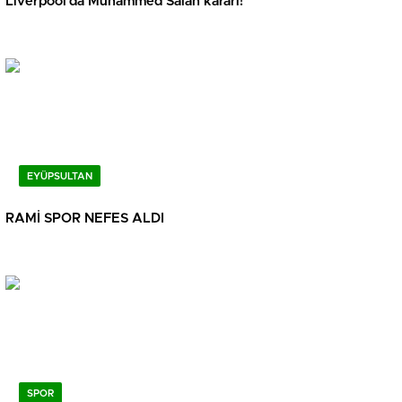
Liverpool’da Muhammed Salah kararı!
EYÜPSULTAN
RAMİ SPOR NEFES ALDI
SPOR