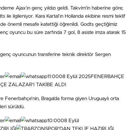
ündeme Ajax’ın genç yıldızı geldi. Takvim’in haberine göre;
ile ilgileniyor. Kara Kartal’ın Hollanda ekibine resmi teklif
de önemli mesafe katettiği öğrenildi. Godts geçtiğimiz
enç oyuncu bu süre zarfında 7 gol, 8 asiste imza atarak 15
n genç oyuncunun transferine teknik direktör Sergen
11:0008 Eylül 2025FENERBAHÇE
re Fenerbahçe’nin, Braga’da forma giyen Uruguaylı orta
eri sürüldü.
10:0008 Eylül
IRLIĞI