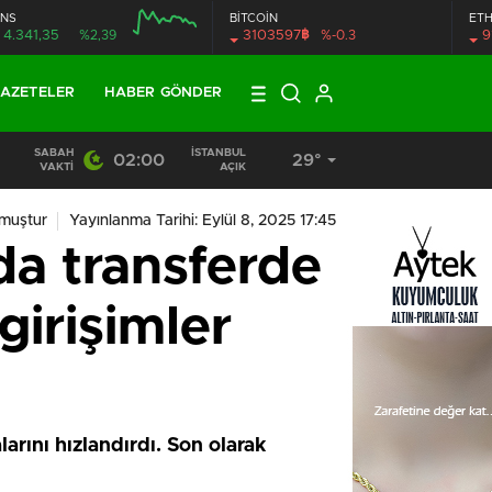
NS
BİTCOİN
ET
฿
4.341,35
%2,39
3103597
%-0.3
9
AZETELER
HABER GÖNDER
SABAH
İSTANBUL
02:00
29°
19:40
/
MHP EYÜPSULTAN TEŞKİLATI’NIN ACI GÜNÜ
VAKTI
AÇIK
muştur
Yayınlanma Tarihi: Eylül 8, 2025 17:45
a transferde
 girişimler
arını hızlandırdı. Son olarak