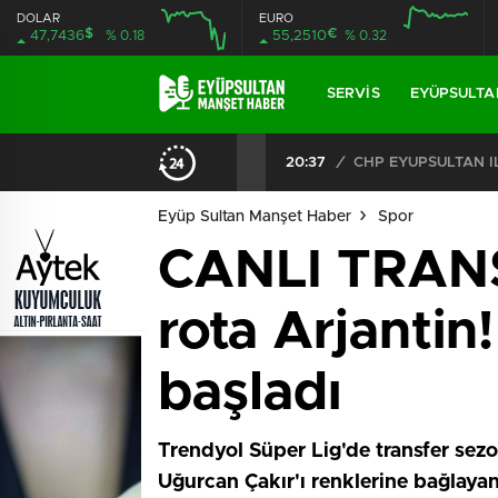
DOLAR
EURO
$
€
47,7436
% 0.18
55,2510
% 0.32
SERVIS
EYÜPSULTA
20:37
/
Eyüp Sultan Manşet Haber
Spor
CANLI TRANSF
rota Arjantin!
başladı
Trendyol Süper Lig'de transfer sezo
Uğurcan Çakır'ı renklerine bağlayan.