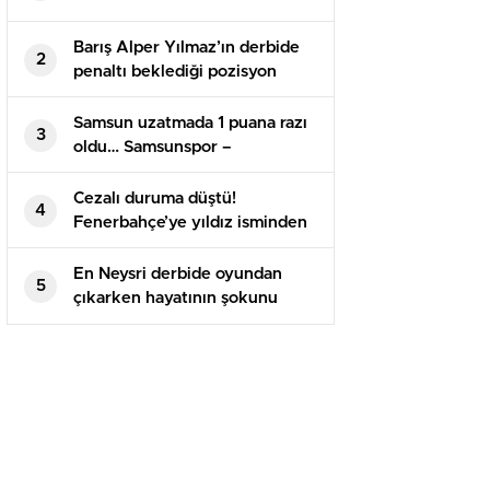
Barış Alper Yılmaz’ın derbide
2
penaltı beklediği pozisyon
tartışma yarattı
Samsun uzatmada 1 puana razı
3
oldu… Samsunspor –
Alanyaspor maç sonucu 1-1
Cezalı duruma düştü!
4
Fenerbahçe’ye yıldız isminden
kötü haber
En Neysri derbide oyundan
5
çıkarken hayatının şokunu
yaşadı!