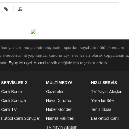
 köşe yazıları, magazinden siyasete, spordan seyahate bütün konuların t
erilmeden alıntı yapılamaz, kanuna aykırı ve izinsiz olarak kopyalanama
tadır.
'i tercih ettiğiniz için teşekkür ederiz.
Eyüp Manşet Haber
SERVİSLER 2
MULTİMEDYA
HIZLI SERVİS
Canlı Borsa
Gazeteler
TV Yayın Akışları
Canlı Sonuçlar
Hava Durumu
Yazarlar Site
Canlı TV
Haber Gönder
Tenis İddaa
Futbol Canlı Sonuçlar
Namaz Vakitleri
Basketbol Canlı
TV Yayın Akışları