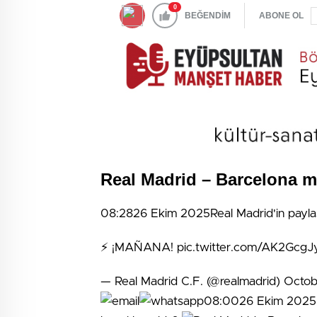
0
BEĞENDİM
ABONE OL
Real Madrid – Barcelona m
08:2826 Ekim 2025Real Madrid'in payla
⚡ ¡MAÑANA! pic.twitter.com/AK2GcgJ
— Real Madrid C.F. (@realmadrid) Oct
08:0026 Ekim 2025Re