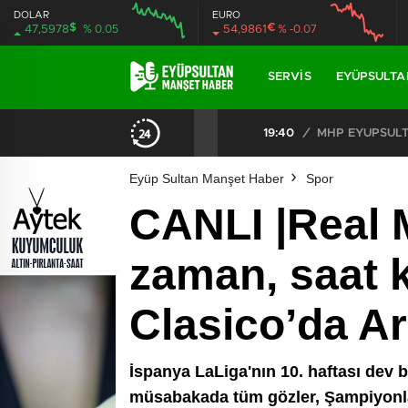
DOLAR
EURO
$
€
47,5978
% 0.05
54,9861
% -0.07
SERVIS
EYÜPSULTA
CHP EYÜPSULTAN İLÇE ÖRGÜTÜ ÜYELERİ ANKARA’DA TEMASLARDA BULUNDU
19:40
/
MHP EYÜPSULTAN TE
Eyüp Sultan Manşet Haber
Spor
CANLI |Real 
zaman, saat k
Clasico’da Ar
İspanya LaLiga'nın 10. haftası dev 
müsabakada tüm gözler, Şampiyonlar