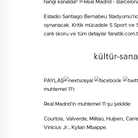
hangi kanalda?
Estadio Santiago Bernabeu Stadyumu’nd
oynanacak. Kritik mücadele S Sport ve S
canlı skoru ve tüm detaylar fanatik.com.
PAYLAŞ
muhtemel 11'i:
Real Madrid’in muhtemel 11 şu şekilde:
Courtois, Valverde, Militao, Huijsen, Ca
Vinicius Jr., Kylian Mbappe.