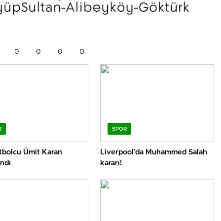
0
0
0
0
R
SPOR
utbolcu Ümit Karan
Liverpool’da Muhammed Salah
ndı
kararı!