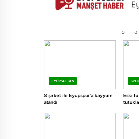
0
0
EYÜPSULTAN
SPO
8 şirket ile Eyüpspor’a kayyum
Eski f
atandı
tutukla