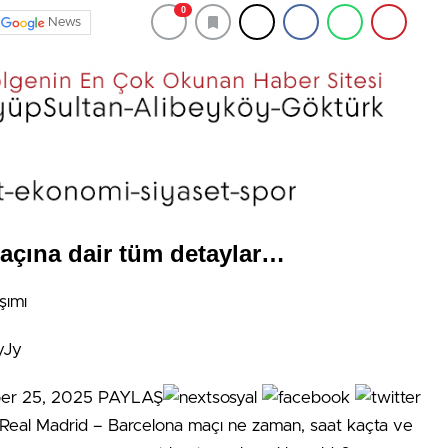
0
News
açına dair tüm detaylar…
şımı
yJy
ober 25, 2025 PAYLAŞ
al Madrid – Barcelona maçı ne zaman, saat kaçta ve