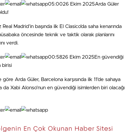
05:0026 Ekim 2025Arda Güler
z Real Madrid’in başında ilk El Clasico’da saha kenarında
 müsabaka öncesinde teknik ve taktik olarak planlarını
nı verdi.
00:5826 Ekim 2025En güvendiği
’e göre Arda Güler, Barcelona karşısında ilk 11’de sahaya
a da Xabi Alonso’nun en güvendiği isimlerden biri olacağı