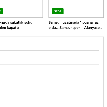
R
SPOR
na’da sakatlık şoku:
Samsun uzatmada 1 puana razı
lını kapattı
oldu… Samsunspor – Alanyaspor
maç sonucu 1-1