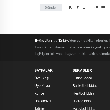
Gönder
ve
'den son dakika haberler,
Eyüpsultan
Türkiye
Eyüp Sultan Manşet haber içerikleri kaynak göst
kişi/kişiler için yasal başvuru hakkı saklı tutulmak
SAYFALAR
SERVİSLER
Üye Girişi
Futbol İddaa
Üye Kaydı
Basketbol İddaa
Künye
Hentbol İddaa
Hakkımızda
Bilardo İddaa
İletişim
Voleybol İddaa