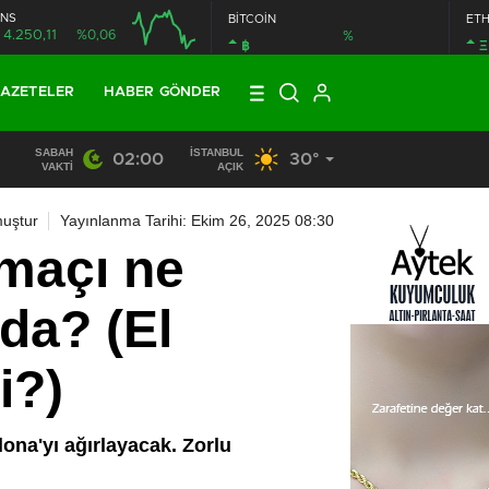
NS
BİTCOİN
ET
4.250,11
%0,06
%
฿
Ξ
AZETELER
HABER GÖNDER
SABAH
İSTANBUL
02:00
30°
13:33
/
BAŞKAN DR. MİTHAT BÜLENT ÖZMEN’DEN KAMUOY
VAKTI
AÇIK
uştur
Yayınlanma Tarihi: Ekim 26, 2025 08:30
maçı ne
da? (El
i?)
ona'yı ağırlayacak. Zorlu