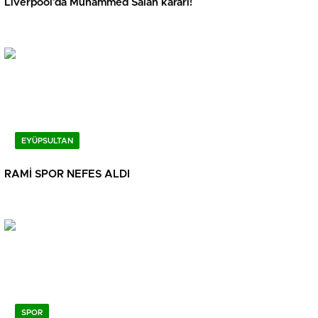
Liverpool’da Muhammed Salah kararı!
EYÜPSULTAN
RAMİ SPOR NEFES ALDI
SPOR