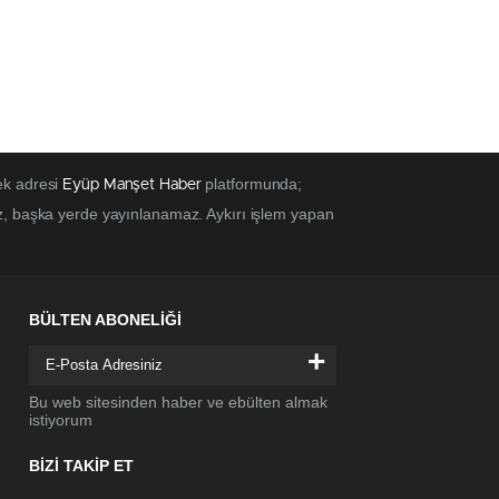
ek adresi
platformunda;
Eyüp Manşet Haber
z, başka yerde yayınlanamaz. Aykırı işlem yapan
BÜLTEN ABONELİĞİ
+
Bu web sitesinden haber ve ebülten almak
istiyorum
BİZİ TAKİP ET