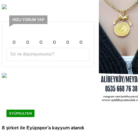
HIZLI YORUM YAP
0
0
0
0
0
0
EYÜPSULTAN
8 şirket ile Eyüpspor’a kayyum atandı