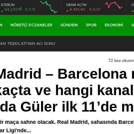
STERLİN
GRAM ALTIN
O
£
64,2307
% 0.15
6.491,40
%-0,07
N
NÖBETÇI ECZANELER
GÜNDEM
SPOR
EKONOMI
G
ŞKİLATI’NIN ACI GÜNÜ
72 kez okunm
Madrid – Barcelona 
açta ve hangi kanal
da Güler ilk 11’de m
bir maça sahne olacak. Real Madrid, sahasında Barcel
 Ligi'nde...