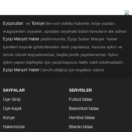
ve
'den son dakika haberler, köşe yazıları,
Eyüpsultan
Türkiye
magazinden siyasete, spordan seyahate bütün konuların tek adresi
platformunda; Eyüp Sultan Manşet haber
Eyüp Manşet Haber
içerikleri kaynak gösterilmeden alıntı yapılamaz, kanuna aykırı ve
izinsiz olarak kopyalanamaz, başka yerde yayınlanamaz. Aykırı
işlem yapan kişi/kişiler için yasal başvuru hakkı saklı tutulmaktadır.
'i tercih ettiğiniz için teşekkür ederiz.
Eyüp Manşet Haber
SAYFALAR
SERVİSLER
Üye Girişi
Futbol İddaa
Üye Kaydı
Basketbol İddaa
Künye
Hentbol İddaa
Hakkımızda
Bilardo İddaa