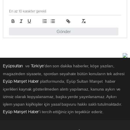
En az 10 karakter gerekli
Gönder
ve
'den son dakika haberler, köşe yazıları,
Eyüpsultan
Türkiye
magazinden siyasete, spordan seyahate bütün konuların tek adresi
platformunda; Eyüp Sultan Manşet haber
Eyüp Manşet Haber
içerikleri kaynak gösterilmeden alıntı yapılamaz, kanuna aykırı ve
izinsiz olarak kopyalanamaz, başka yerde yayınlanamaz. Aykırı
işlem yapan kişi/kişiler için yasal başvuru hakkı saklı tutulmaktadır.
'i tercih ettiğiniz için teşekkür ederiz.
Eyüp Manşet Haber