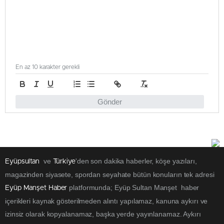
En az 10 karakter gerekli
Gönder
ve
'den son dakika haberler, köşe yazıları,
Eyüpsultan
Türkiye
magazinden siyasete, spordan seyahate bütün konuların tek adresi
platformunda; Eyüp Sultan Manşet haber
Eyüp Manşet Haber
içerikleri kaynak gösterilmeden alıntı yapılamaz, kanuna aykırı ve
izinsiz olarak kopyalanamaz, başka yerde yayınlanamaz. Aykırı