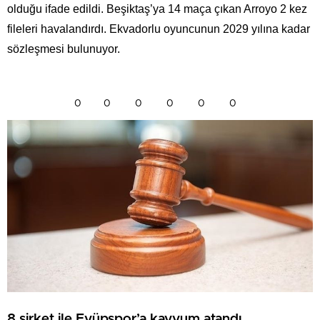
olduğu ifade edildi. Beşiktaş’ya 14 maça çıkan Arroyo 2 kez
fileleri havalandırdı. Ekvadorlu oyuncunun 2029 yılına kadar
sözleşmesi bulunuyor.
0
0
0
0
0
0
8 şirket ile Eyüpspor’a kayyum atandı