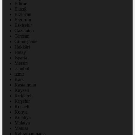
Edirne
Elazığ
Erzincan
Erzurum
Eskişehir
Gaziantep
Giresun
Gümüşhane
Hakkâri
Hatay
Isparta
Mersin
istanbul
izmir
Kars
Kastamonu
Kayseri
Kırklareli
Kırşehir
Kocaeli
Konya
Kütahya
Malatya
Manisa
Kahramanmaraş