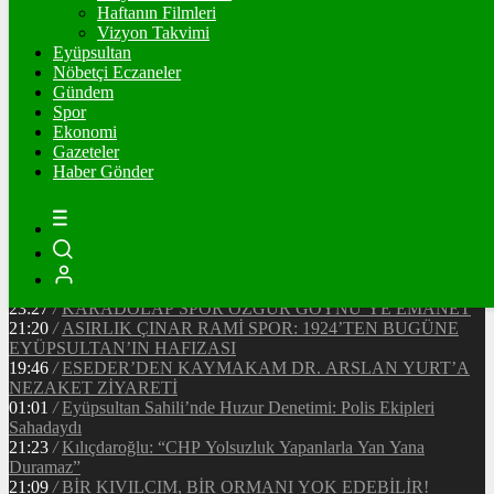
Ξ
%
Haftanın Filmleri
Vizyon Takvimi
TETHER
Eyüpsultan
Nöbetçi Eczaneler
$
%
Gündem
Spor
Ekonomi
Gazeteler
20:37
/
CHP EYÜPSULTAN İLÇE ÖRGÜTÜ ÜYELERİ
Haber Gönder
ANKARA’DA TEMASLARDA BULUNDU
19:40
/
MHP EYÜPSULTAN TEŞKİLATI’NIN ACI GÜNÜ
13:33
/
BAŞKAN DR. MİTHAT BÜLENT ÖZMEN’DEN
KAMUOYUNA AÇIKLAMA
12:34
/
Makyaj Sanatçısı Uzay Damla Yıldız, Uluslararası
Başarılarıyla Türkiye’yi Temsil Ediyor
23:27
/
KARADOLAP SPOR ÖZGÜR GÖYNÜ’YE EMANET
21:20
/
ASIRLIK ÇINAR RAMİ SPOR: 1924’TEN BUGÜNE
EYÜPSULTAN’IN HAFIZASI
19:46
/
ESEDER’DEN KAYMAKAM DR. ARSLAN YURT’A
NEZAKET ZİYARETİ
01:01
/
Eyüpsultan Sahili’nde Huzur Denetimi: Polis Ekipleri
Sahadaydı
21:23
/
Kılıçdaroğlu: “CHP Yolsuzluk Yapanlarla Yan Yana
Duramaz”
21:09
/
BİR KIVILCIM, BİR ORMANI YOK EDEBİLİR!