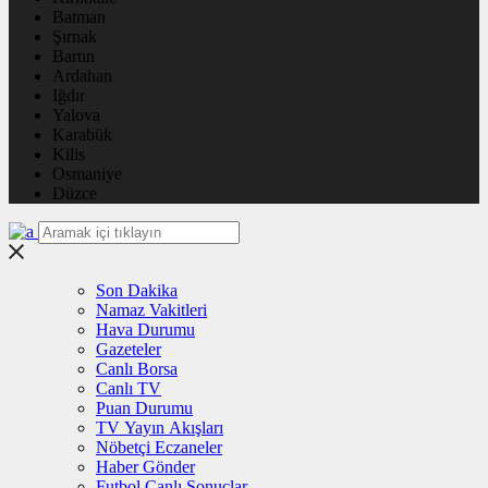
Batman
Şırnak
Bartın
Ardahan
Iğdır
Yalova
Karabük
Kilis
Osmaniye
Düzce
Son Dakika
Namaz Vakitleri
Hava Durumu
Gazeteler
Canlı Borsa
Canlı TV
Puan Durumu
TV Yayın Akışları
Nöbetçi Eczaneler
Haber Gönder
Futbol Canlı Sonuçlar