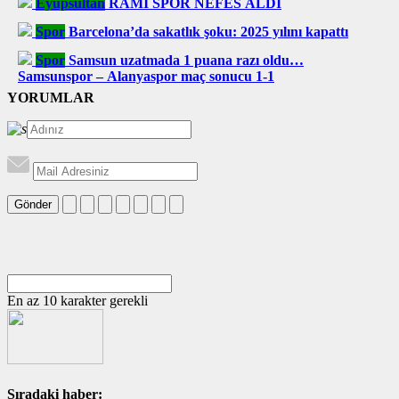
Eyüpsultan
RAMİ SPOR NEFES ALDI
Spor
Barcelona’da sakatlık şoku: 2025 yılını kapattı
Spor
Samsun uzatmada 1 puana razı oldu…
Samsunspor – Alanyaspor maç sonucu 1-1
YORUMLAR
Gönder
En az 10 karakter gerekli
Sıradaki haber: