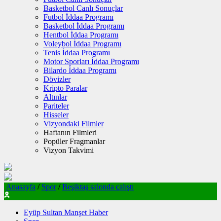
Basketbol Canlı Sonuçlar
Futbol İddaa Programı
Basketbol İddaa Programı
Hentbol İddaa Programı
Voleybol İddaa Programı
Tenis İddaa Programı
Motor Sporları İddaa Programı
Bilardo İddaa Programı
Dövizler
Kripto Paralar
Altınlar
Pariteler
Hisseler
Vizyondaki Filmler
Haftanın Filmleri
Popüler Fragmanlar
Vizyon Takvimi
Anasayfa
/
Spor
/
Beşiktaş salonda çalıştı
Eyüp Sultan Manşet Haber