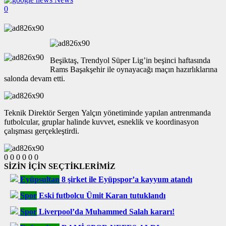
0
Beşiktaş, Trendyol Süper Lig’in beşinci haftasında
Rams Başakşehir ile oynayacağı maçın hazırlıklarına
salonda devam etti.
Teknik Direktör Sergen Yalçın yönetiminde yapılan antrenmanda
futbolcular, gruplar halinde kuvvet, esneklik ve koordinasyon
çalışması gerçekleştirdi.
0
0
0
0
0
0
SİZİN İÇİN SEÇTİKLERİMİZ
Eyüpsultan
8 şirket ile Eyüpspor’a kayyum atandı
Spor
Eski futbolcu Ümit Karan tutuklandı
Spor
Liverpool’da Muhammed Salah kararı!