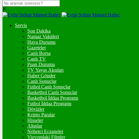
DOLAR
47,7210
$
% 0.05
Servis
EURO
Son Dakika
Namaz Vakitleri
55,0404
€
% -0.13
Hava Durumu
STERLİN
Gazeteler
Canlı Borsa
64,3381
£
% -0.05
Canlı TV
Puan Durumu
GRAM ALTIN
TV Yayın Akışları
Haber Gönder
6.497,81
%0,08
Canlı Sonuçlar
Futbol Canlı Sonuçlar
ONS
Basketbol Canlı Sonuçlar
Basketbol İddaa Programı
4.241,32
%0,03
Futbol İddaa Programı
Dövizler
BİTCOİN
Kripto Paralar
Hisseler
฿
%
Altınlar
Nöbetçi Eczaneler
ETHEREUM
Vizyondaki Filmler