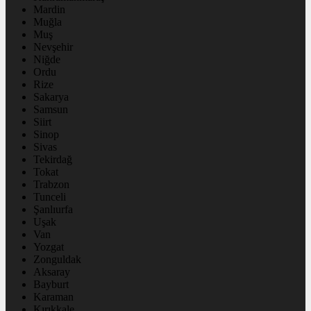
Mardin
Muğla
Muş
Nevşehir
Niğde
Ordu
Rize
Sakarya
Samsun
Siirt
Sinop
Sivas
Tekirdağ
Tokat
Trabzon
Tunceli
Şanlıurfa
Uşak
Van
Yozgat
Zonguldak
Aksaray
Bayburt
Karaman
Kırıkkale