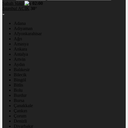
Sabah
Vakti
02:00
İstanbul
AÇIK
30°
Adana
Adıyaman
Afyonkarahisar
Ağrı
Amasya
Ankara
Antalya
Artvin
Aydın
Balıkesir
Bilecik
Bingöl
Bitlis
Bolu
Burdur
Bursa
Çanakkale
Çankırı
Çorum
Denizli
Diyarbakır