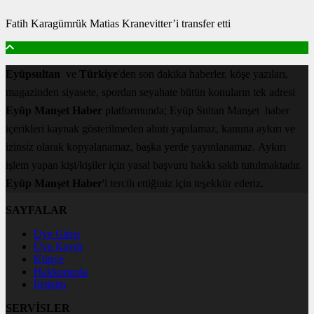
Fatih Karagümrük Matias Kranevitter’i transfer etti
Eyüpsultan
ve
Türkiye
'den son dakika haberler, köşe yazıları,
magazinden siyasete, spordan seyahate bütün konuların tek adresi
Eyüp Manşet Haber
platformunda; Eyüp Sultan Manşet haber
içerikleri kaynak gösterilmeden alıntı yapılamaz, kanuna aykırı ve
izinsiz olarak kopyalanamaz, başka yerde yayınlanamaz. Aykırı
işlem yapan kişi/kişiler için yasal başvuru hakkı saklı tutulmaktadır.
Eyüp Manşet Haber
'i tercih ettiğiniz için teşekkür ederiz.
SAYFALAR
Üye Girişi
Üye Kaydı
Künye
Hakkımızda
İletişim
SERVİSLER