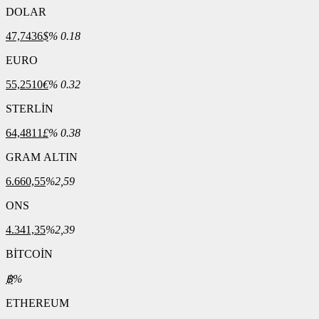
DOLAR
47,7436
$
% 0.18
EURO
55,2510
€
% 0.32
STERLİN
64,4811
£
% 0.38
GRAM ALTIN
6.660,55
%2,59
ONS
4.341,35
%2,39
BİTCOİN
฿
%
ETHEREUM