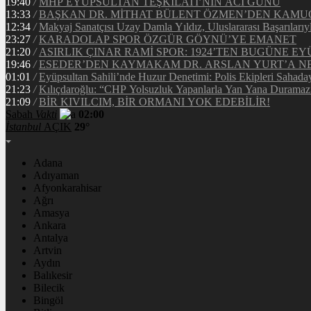
19:40
/
MHP EYÜPSULTAN TEŞKİLATI’NIN ACI GÜNÜ
13:33
/
BAŞKAN DR. MİTHAT BÜLENT ÖZMEN’DEN KAM
12:34
/
Makyaj Sanatçısı Uzay Damla Yıldız, Uluslararası Başarılarıy
23:27
/
KARADOLAP SPOR ÖZGÜR GÖYNÜ’YE EMANET
21:20
/
ASIRLIK ÇINAR RAMİ SPOR: 1924’TEN BUGÜNE EY
19:46
/
ESEDER’DEN KAYMAKAM DR. ARSLAN YURT’A NE
01:01
/
Eyüpsultan Sahili’nde Huzur Denetimi: Polis Ekipleri Sahada
21:23
/
Kılıçdaroğlu: “CHP Yolsuzluk Yapanlarla Yan Yana Duramaz
21:09
/
BİR KIVILCIM, BİR ORMANI YOK EDEBİLİR!
Sabah
Vakti
02:00
İstanbul
AÇIK
29°
Adana
Adıyaman
Afyonkarahisar
Ağrı
Amasya
Ankara
Antalya
Artvin
Aydın
Balıkesir
Bilecik
Bingöl