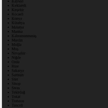
Kayseri
Kırklareli
Kırşehir
Kocaeli
Konya
Kütahya
Malatya
Manisa
Kahramanmaraş
Mardin
Muğla
Muş
Nevşehir
Niğde
Ordu
Rize
Sakarya
Samsun
Siirt
Sinop
Sivas
Tekirdağ
Tokat
Trabzon
Tunceli