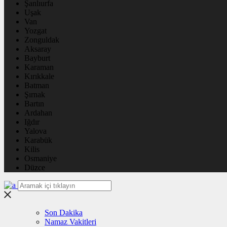
Şanlıurfa
Uşak
Van
Yozgat
Zonguldak
Aksaray
Bayburt
Karaman
Kırıkkale
Batman
Şırnak
Bartın
Ardahan
Iğdır
Yalova
Karabük
Kilis
Osmaniye
Düzce
Son Dakika
Namaz Vakitleri