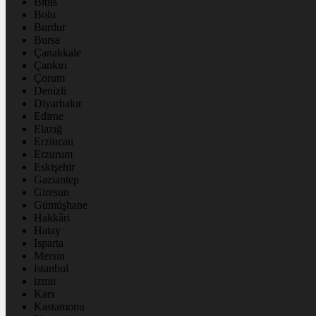
Bitlis
Bolu
Burdur
Bursa
Çanakkale
Çankırı
Çorum
Denizli
Diyarbakır
Edirne
Elazığ
Erzincan
Erzurum
Eskişehir
Gaziantep
Giresun
Gümüşhane
Hakkâri
Hatay
Isparta
Mersin
istanbul
izmir
Kars
Kastamonu