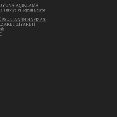
UOYUNA AÇIKLAMA
la Türkiye’yi Temsil Ediyor
ÜPSULTAN’IN HAFIZASI
ZAKET ZİYARETİ
ydı
”