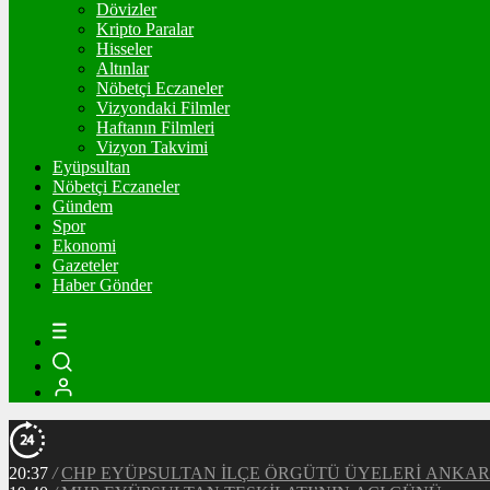
Dövizler
Kripto Paralar
Hisseler
Altınlar
Nöbetçi Eczaneler
Vizyondaki Filmler
Haftanın Filmleri
Vizyon Takvimi
Eyüpsultan
Nöbetçi Eczaneler
Gündem
Spor
Ekonomi
Gazeteler
Haber Gönder
20:37
/
CHP EYÜPSULTAN İLÇE ÖRGÜTÜ ÜYELERİ ANKA