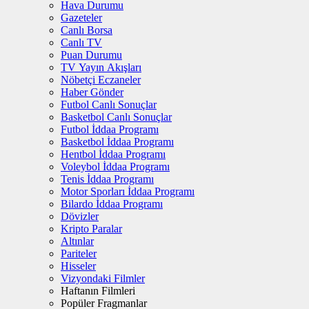
Hava Durumu
Gazeteler
Canlı Borsa
Canlı TV
Puan Durumu
TV Yayın Akışları
Nöbetçi Eczaneler
Haber Gönder
Futbol Canlı Sonuçlar
Basketbol Canlı Sonuçlar
Futbol İddaa Programı
Basketbol İddaa Programı
Hentbol İddaa Programı
Voleybol İddaa Programı
Tenis İddaa Programı
Motor Sporları İddaa Programı
Bilardo İddaa Programı
Dövizler
Kripto Paralar
Altınlar
Pariteler
Hisseler
Vizyondaki Filmler
Haftanın Filmleri
Popüler Fragmanlar