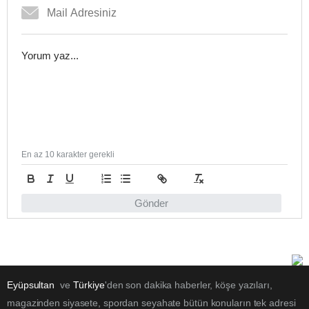
En az 10 karakter gerekli
Gönder
Eyüpsultan
ve
Türkiye
'den son dakika haberler, köşe yazıları,
magazinden siyasete, spordan seyahate bütün konuların tek adresi