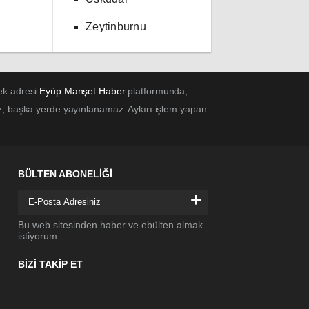
Zeytinburnu
ek adresi
Eyüp Manşet Haber
platformunda;
z, başka yerde yayınlanamaz. Aykırı işlem yapan
BÜLTEN ABONELİĞİ
+
Bu web sitesinden haber ve ebülten almak
istiyorum
BİZİ TAKİP ET