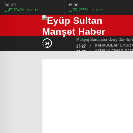
DOLAR
EURO
$
€
47,7040
55,1975
% 0.15
% 0.32
20:37
/
MHP EYÜPSULTAN T
19:40
/
BAŞKAN DR. MİTH
13:33
/
12:34
/
KARADOLAP SPOR 
23:27
/
ASIRLIK ÇINAR RAM
21:20
/
ESEDER’DEN KAYMA
19:46
/
Eyüpsultan Sahili’nd
01:01
/
Kılıçdaroğlu: “CHP 
21:23
/
BİR KIVILCIM, BİR 
21:09
/