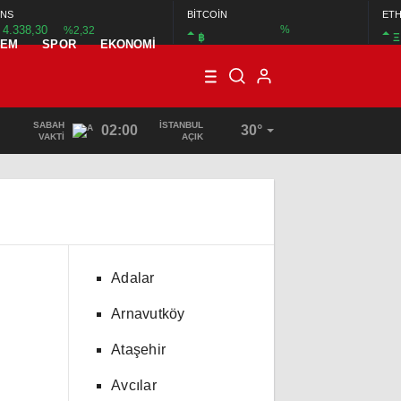
NS
BİTCOİN
ET
4.338,30
%
%2,32
฿
Ξ
DEM
SPOR
EKONOMI
SABAH
İSTANBUL
02:00
30°
VAKTI
AÇIK
Adalar
Arnavutköy
Ataşehir
Avcılar