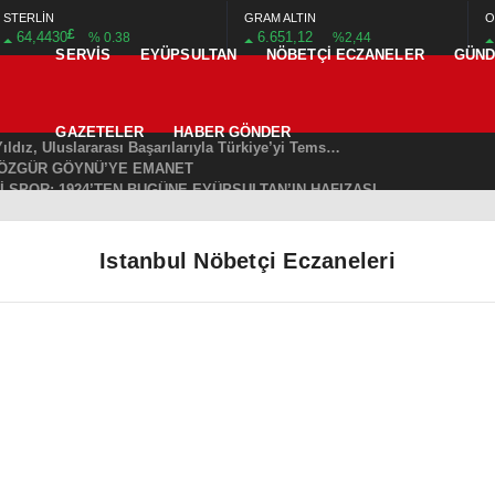
STERLİN
GRAM ALTIN
O
£
64,4430
6.651,12
% 0.38
%2,44
SERVIS
EYÜPSULTAN
NÖBETÇI ECZANELER
GÜN
CHP EYÜPSULTAN İLÇE ÖRGÜTÜ ÜYELERİ ANKARA’DA TEMASLARDA BULUNDU
EŞKİLATI’NIN ACI GÜNÜ
AT BÜLENT ÖZMEN’DEN KAMUOYUNA AÇIKLAMA
GAZETELER
HABER GÖNDER
Makyaj Sanatçısı Uzay Damla Yıldız, Uluslararası Başarılarıyla Türkiye’yi Temsil Ediyor
ÖZGÜR GÖYNÜ’YE EMANET
İ SPOR: 1924’TEN BUGÜNE EYÜPSULTAN’IN HAFIZASI
KAM DR. ARSLAN YURT’A NEZAKET ZİYARETİ
e Huzur Denetimi: Polis Ekipleri Sahadaydı
Yolsuzluk Yapanlarla Yan Yana Duramaz”
Istanbul Nöbetçi Eczaneleri
ORMANI YOK EDEBİLİR!