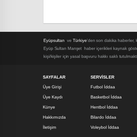
Eyüpsultan
ve
Türkiye
'den son dakika haberler,
Eyüp Sultan Manşet haber içerikleri kaynak göst
kişi/kişiler için yasal başvuru hakkı saklı tutulmak
SAYFALAR
SERVİSLER
Üye Girişi
Futbol İddaa
Üye Kaydı
Basketbol İddaa
Künye
Hentbol İddaa
Hakkımızda
Bilardo İddaa
İletişim
Voleybol İddaa