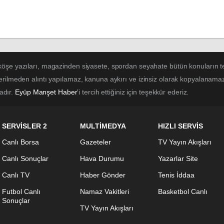
 köşe yazıları, magazinden siyasete, spordan seyahate bütün konuların t
erilmeden alıntı yapılamaz, kanuna aykırı ve izinsiz olarak kopyalanama
tadır.
Eyüp Manşet Haber
'i tercih ettiğiniz için teşekkür ederiz.
SERVİSLER 2
MULTİMEDYA
HIZLI SERVİS
Canlı Borsa
Gazeteler
TV Yayın Akışları
Canlı Sonuçlar
Hava Durumu
Yazarlar Site
Canlı TV
Haber Gönder
Tenis İddaa
Futbol Canlı
Namaz Vakitleri
Basketbol Canlı
Sonuçlar
TV Yayın Akışları