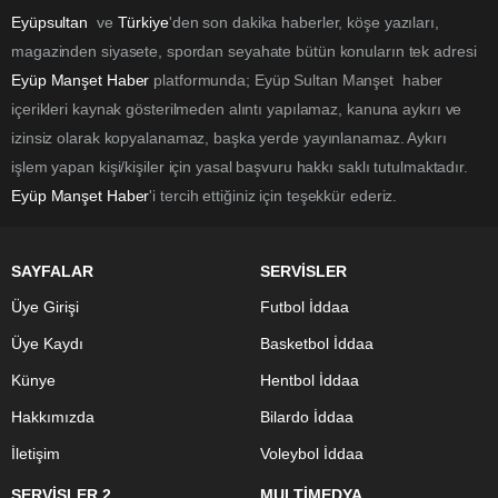
Eyüpsultan
ve
Türkiye
'den son dakika haberler, köşe yazıları,
magazinden siyasete, spordan seyahate bütün konuların tek adresi
Eyüp Manşet Haber
platformunda; Eyüp Sultan Manşet haber
içerikleri kaynak gösterilmeden alıntı yapılamaz, kanuna aykırı ve
izinsiz olarak kopyalanamaz, başka yerde yayınlanamaz. Aykırı
işlem yapan kişi/kişiler için yasal başvuru hakkı saklı tutulmaktadır.
Eyüp Manşet Haber
'i tercih ettiğiniz için teşekkür ederiz.
SAYFALAR
SERVİSLER
Üye Girişi
Futbol İddaa
Üye Kaydı
Basketbol İddaa
Künye
Hentbol İddaa
Hakkımızda
Bilardo İddaa
İletişim
Voleybol İddaa
SERVİSLER 2
MULTİMEDYA