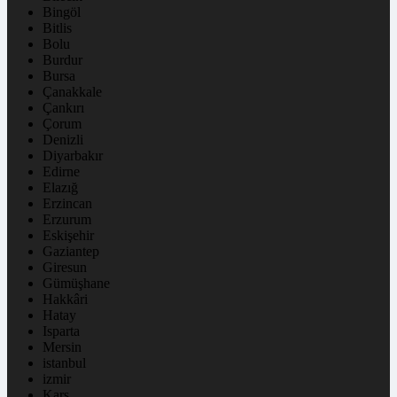
Bingöl
Bitlis
Bolu
Burdur
Bursa
Çanakkale
Çankırı
Çorum
Denizli
Diyarbakır
Edirne
Elazığ
Erzincan
Erzurum
Eskişehir
Gaziantep
Giresun
Gümüşhane
Hakkâri
Hatay
Isparta
Mersin
istanbul
izmir
Kars