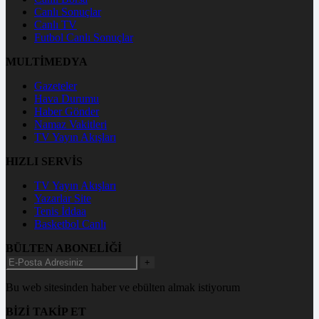
Canlı Sonuçlar
Canlı TV
Futbol Canlı Sonuçlar
MULTİMEDYA
Gazeteler
Hava Durumu
Haber Gönder
Namaz Vakitleri
TV Yayın Akışları
HIZLI SERVİS
TV Yayın Akışları
Yazarlar Site
Tenis İddaa
Basketbol Canlı
BÜLTEN ABONELİĞİ
+
Bu web sitesinden haber ve ebülten almak istiyorum
BİZİ TAKİP ET