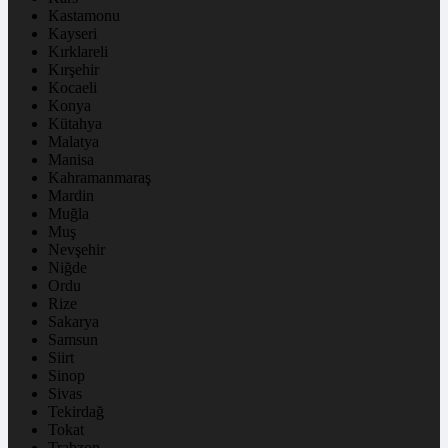
Kastamonu
Kayseri
Kırklareli
Kırşehir
Kocaeli
Konya
Kütahya
Malatya
Manisa
Kahramanmaraş
Mardin
Muğla
Muş
Nevşehir
Niğde
Ordu
Rize
Sakarya
Samsun
Siirt
Sinop
Sivas
Tekirdağ
Tokat
Trabzon