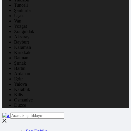
Tunceli
Şanlıurfa
Uşak
Van
Yozgat
Zonguldak
Aksaray
Bayburt
Karaman
Kırıkkale
Batman
Şırnak
Bartın
Ardahan
Iğdır
Yalova
Karabük
Kilis
Osmaniye
Düzce