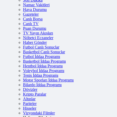
Son Dakika
Namaz Vakitleri
Hava Durumu
Gazeteler
Canlı Borsa
Canlı TV
Puan Durumu
TV Yayın Akışları
Nöbetçi Eczaneler
Haber Gönder
Futbol Canlı Sonuçlar
Basketbol Canlı Sonuçlar
Futbol İddaa Programı
Basketbol İddaa Programı
Hentbol İddaa Programı
Voleybol İddaa Programı
Tenis İddaa Programı
Motor Sporları İddaa Programı
Bilardo İddaa Programı
Dövizler
Kripto Paralar
Altınlar
Pariteler
Hisseler
Vizyondaki Filmler