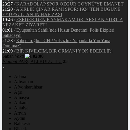
23:27
/
KARADOLAP SPOR ÖZGÜR GÖYNÜ’YE EMANET
21:20
/
ASIRLIK ÇINAR RAMİ SPOR: 1924’TEN BUGÜNE
EYÜPSULTAN’IN HAFIZASI
19:46
/
ESEDER’DEN KAYMAKAM DR. ARSLAN YURT’A
NEZAKET ZİYARETİ
01:01
/
Eyüpsultan Sahili’nde Huzur Denetimi: Polis Ekipleri
Sahadaydı
21:23
/
Kılıçdaroğlu: “CHP Yolsuzluk Yapanlarla Yan Yana
Duramaz”
21:09
/
BİR KIVILCIM, BİR ORMANI YOK EDEBİLİR!
Sabah
Vakti
02:00
İstanbul
PARÇALI BULUTLU
25°
Adana
Adıyaman
Afyonkarahisar
Ağrı
Amasya
Ankara
Antalya
Artvin
Aydın
Balıkesir
Bilecik