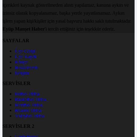
içerikleri kaynak gösterilmeden alıntı yapılamaz, kanuna aykırı ve
izinsiz olarak kopyalanamaz, başka yerde yayınlanamaz. Aykırı
işlem yapan kişi/kişiler için yasal başvuru hakkı saklı tutulmaktadır.
Eyüp Manşet Haber
'i tercih ettiğiniz için teşekkür ederiz.
SAYFALAR
Üye Girişi
Üye Kaydı
Künye
Hakkımızda
İletişim
SERVİSLER
Futbol İddaa
Basketbol İddaa
Hentbol İddaa
Bilardo İddaa
Voleybol İddaa
SERVİSLER 2
Canlı Borsa