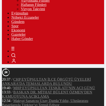
Vizyondaki Filmler
Haftanın Filmleri
Vizyon Takvimi
Eyüpsultan
Nöbetçi Eczaneler
Gündem
Spor
Ekonomi
Gazeteler
Haber Gönder
20:37
/
CHP EYÜPSULTAN İLÇE ÖRGÜTÜ ÜYELERİ
ANKARA’DA TEMASLARDA BULUNDU
19:40
/
MHP EYÜPSULTAN TEŞKİLATI’NIN ACI GÜNÜ
13:33
/
BAŞKAN DR. MİTHAT BÜLENT ÖZMEN’DEN
KAMUOYUNA AÇIKLAMA
12:34
/
Makyaj Sanatçısı Uzay Damla Yıldız, Uluslararası
Başarılarıyla Türkiye’yi Temsil Ediyor