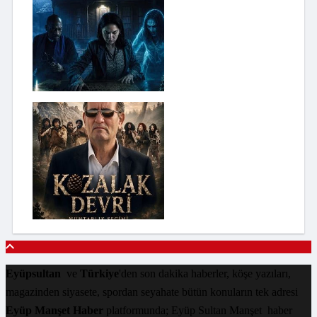
Eyüpsultan
ve
Türkiye
'den son dakika haberler, köşe yazıları,
magazinden siyasete, spordan seyahate bütün konuların tek adresi
Eyüp Manşet Haber
platformunda; Eyüp Sultan Manşet haber