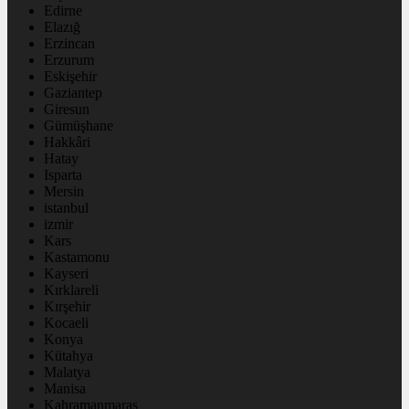
Edirne
Elazığ
Erzincan
Erzurum
Eskişehir
Gaziantep
Giresun
Gümüşhane
Hakkâri
Hatay
Isparta
Mersin
istanbul
izmir
Kars
Kastamonu
Kayseri
Kırklareli
Kırşehir
Kocaeli
Konya
Kütahya
Malatya
Manisa
Kahramanmaraş