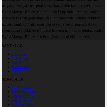
magazinden siyasete, spordan seyahate bütün konuların tek adresi
Eyüp Manşet Haber
platformunda; Eyüp Sultan Manşet haber
içerikleri kaynak gösterilmeden alıntı yapılamaz, kanuna aykırı ve
izinsiz olarak kopyalanamaz, başka yerde yayınlanamaz. Aykırı
işlem yapan kişi/kişiler için yasal başvuru hakkı saklı tutulmaktadır.
Eyüp Manşet Haber
'i tercih ettiğiniz için teşekkür ederiz.
SAYFALAR
Üye Girişi
Üye Kaydı
Künye
Hakkımızda
İletişim
SERVİSLER
Futbol İddaa
Basketbol İddaa
Hentbol İddaa
Bilardo İddaa
Voleybol İddaa