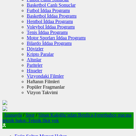
Basketbol Canlı Sonuçlar
Futbol İddaa Programı
Basketbol İddaa Programı
Hentbol İddaa Programı
Voleybol İddaa Programı
Tenis İddaa Programı
Motor Sporları İddaa Programı
Bilardo İddaa Programı
Dövizler
Kripto Paralar
Altınlar
Pariteler
Hisseler
Vizyondaki Filmler
Haftanın Filmleri
Popüler Fragmanlar
Vizyon Takvimi
Anasayfa
/
Spor
/
Sinan Kaloğlu’ndan Benfica-Fenerbahçe maçına
teknik bakış: Teknik fikir yok