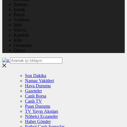
Batman
Şırnak
Bartın
Ardahan
Iğdır
Yalova
Karabük
Kilis
Osmaniye
Düzce
Son Dakika
Namaz Vakitleri
Hava Durumu
Gazeteler
Canlı Borsa
Canlı TV
Puan Durumu
TV Yayın Akışları
Nöbetçi Eczaneler
Haber Gönder
Futbol Canlı Sonuçlar