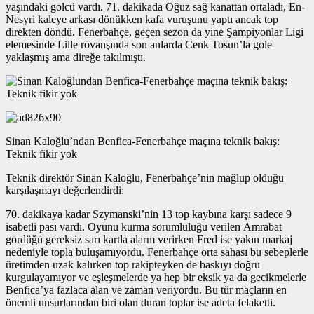
yaşındaki golcü vardı. 71. dakikada Oğuz sağ kanattan ortaladı, En-
Nesyri kaleye arkası dönükken kafa vuruşunu yaptı ancak top
direkten döndü. Fenerbahçe, geçen sezon da yine Şampiyonlar Ligi
elemesinde Lille rövanşında son anlarda Cenk Tosun’la gole
yaklaşmış ama direğe takılmıştı.
Sinan Kaloğlu’ndan Benfica-Fenerbahçe maçına teknik bakış:
Teknik fikir yok
Teknik direktör Sinan Kaloğlu, Fenerbahçe’nin mağlup olduğu
karşılaşmayı değerlendirdi:
70. dakikaya kadar Szymanski’nin 13 top kaybına karşı sadece 9
isabetli pası vardı. Oyunu kurma sorumluluğu verilen Amrabat
gördüğü gereksiz sarı kartla alarm verirken Fred ise yakın markaj
nedeniyle topla buluşamıyordu. Fenerbahçe orta sahası bu sebeplerle
üretimden uzak kalırken top rakipteyken de baskıyı doğru
kurgulayamıyor ve eşleşmelerde ya hep bir eksik ya da gecikmelerle
Benfica’ya fazlaca alan ve zaman veriyordu. Bu tür maçların en
önemli unsurlarından biri olan duran toplar ise adeta felaketti.