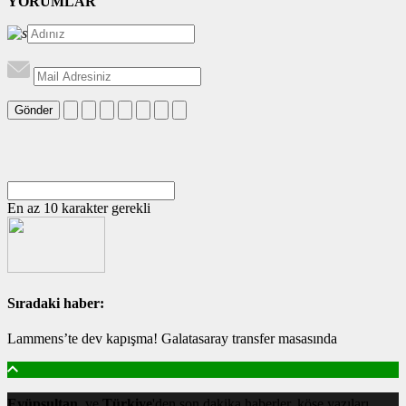
YORUMLAR
Gönder
En az 10 karakter gerekli
Sıradaki haber:
Lammens’te dev kapışma! Galatasaray transfer masasında
Eyüpsultan
ve
Türkiye
'den son dakika haberler, köşe yazıları,