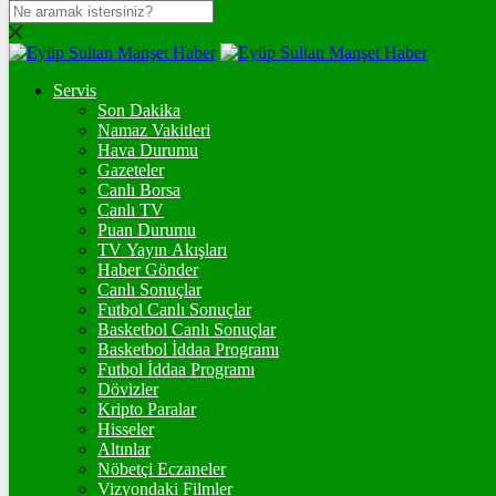
DOLAR
47,7131
$
% 0.16
Servis
EURO
Son Dakika
Namaz Vakitleri
55,0384
€
% 0
Hava Durumu
STERLİN
Gazeteler
Canlı Borsa
64,2532
£
% 0.08
Canlı TV
Puan Durumu
GRAM ALTIN
TV Yayın Akışları
Haber Gönder
6.543,60
%0,79
Canlı Sonuçlar
Futbol Canlı Sonuçlar
ONS
Basketbol Canlı Sonuçlar
Basketbol İddaa Programı
4.275,51
%0,84
Futbol İddaa Programı
Dövizler
BİTCOİN
Kripto Paralar
Hisseler
3061298
฿
%-0.5
Altınlar
Nöbetçi Eczaneler
ETHEREUM
Vizyondaki Filmler