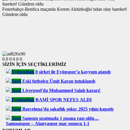
Fenerbahçe-Benfica maçında Kerem Aktürkoğlu’ndan olay hareket!
Gündem oldu
0
0
0
0
0
0
SİZİN İÇİN SEÇTİKLERİMİZ
Eyüpsultan
8 şirket ile Eyüpspor’a kayyum atandı
Spor
Eski futbolcu Ümit Karan tutuklandı
Spor
Liverpool’da Muhammed Salah kararı!
Eyüpsultan
RAMİ SPOR NEFES ALDI
Spor
Barcelona’da sakatlık şoku: 2025 yılını kapattı
Spor
Samsun uzatmada 1 puana razı oldu…
Samsunspor – Alanyaspor maç sonucu 1-1