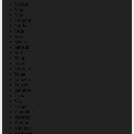
Mardin
Muğla
Muş
Nevşehir
Niğde
Ordu
Rize
Sakarya
Samsun
Siirt
Sinop
Sivas
Tekirdağ
Tokat
Trabzon
Tunceli
Şanlıurfa
Uşak
Van
Yozgat
Zonguldak
Aksaray
Bayburt
Karaman
Kırıkkale