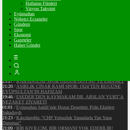
90442
Ξ
%0
Haftanın Filmleri
Vizyon Takvimi
TETHER
Eyüpsultan
Nöbetçi Eczaneler
47.65
$
%0
Gündem
Spor
Ekonomi
Gazeteler
20:37
/
CHP EYÜPSULTAN İLÇE ÖRGÜTÜ ÜYELERİ
Haber Gönder
ANKARA’DA TEMASLARDA BULUNDU
19:40
/
MHP EYÜPSULTAN TEŞKİLATI’NIN ACI GÜNÜ
13:33
/
BAŞKAN DR. MİTHAT BÜLENT ÖZMEN’DEN
KAMUOYUNA AÇIKLAMA
12:34
/
Makyaj Sanatçısı Uzay Damla Yıldız, Uluslararası
Başarılarıyla Türkiye’yi Temsil Ediyor
23:27
/
KARADOLAP SPOR ÖZGÜR GÖYNÜ’YE EMANET
21:20
/
ASIRLIK ÇINAR RAMİ SPOR: 1924’TEN BUGÜNE
EYÜPSULTAN’IN HAFIZASI
19:46
/
ESEDER’DEN KAYMAKAM DR. ARSLAN YURT’A
NEZAKET ZİYARETİ
01:01
/
Eyüpsultan Sahili’nde Huzur Denetimi: Polis Ekipleri
Sahadaydı
21:23
/
Kılıçdaroğlu: “CHP Yolsuzluk Yapanlarla Yan Yana
Duramaz”
21:09
/
BİR KIVILCIM, BİR ORMANI YOK EDEBİLİR!