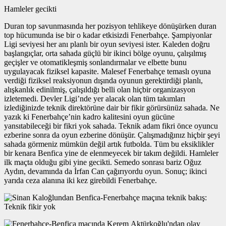
Hamleler gecikti
Duran top savunmasında her pozisyon tehlikeye dönüşürken duran
top hücumunda ise bir o kadar etkisizdi Fenerbahçe. Şampiyonlar
Ligi seviyesi her anı planlı bir oyun seviyesi ister. Kaleden doğru
başlangıçlar, orta sahada güçlü bir ikinci bölge oyunu, çalışılmış
geçişler ve otomatikleşmiş sonlandırmalar ve elbette bunu
uygulayacak fiziksel kapasite. Malesef Fenerbahçe temaslı oyuna
verdiği fiziksel reaksiyonun dışında oyunun gerektirdiği planlı,
alışkanlık edinilmiş, çalışıldığı belli olan hiçbir organizasyon
izletemedi. Devler Ligi’nde yer alacak olan tüm takımları
izlediğinizde teknik direktörüne dair bir fikir görürsünüz sahada. Ne
yazık ki Fenerbahçe’nin kadro kalitesini oyun gücüne
yansıtabileceği bir fikri yok sahada. Teknik adam fikri önce oyuncu
ezberine sonra da oyun ezberine dönüşür. Çalışmadığınız hiçbir şeyi
sahada görmeniz mümkün değil artık futbolda. Tüm bu eksiklikler
bir kenara Benfica yine de elenmeyecek bir takım değildi. Hamleler
ilk maçta olduğu gibi yine gecikti. Semedo sonrası bariz Oğuz
Aydın, devamında da İrfan Can çağırıyordu oyun. Sonuç; ikinci
yarıda ceza alanına iki kez girebildi Fenerbahçe.