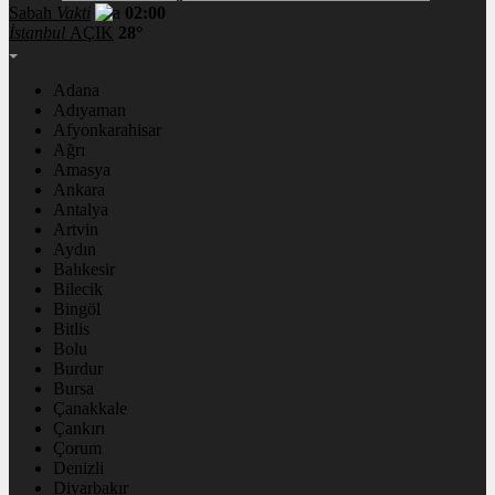
Sabah
Vakti
02:00
İstanbul
AÇIK
28°
Adana
Adıyaman
Afyonkarahisar
Ağrı
Amasya
Ankara
Antalya
Artvin
Aydın
Balıkesir
Bilecik
Bingöl
Bitlis
Bolu
Burdur
Bursa
Çanakkale
Çankırı
Çorum
Denizli
Diyarbakır