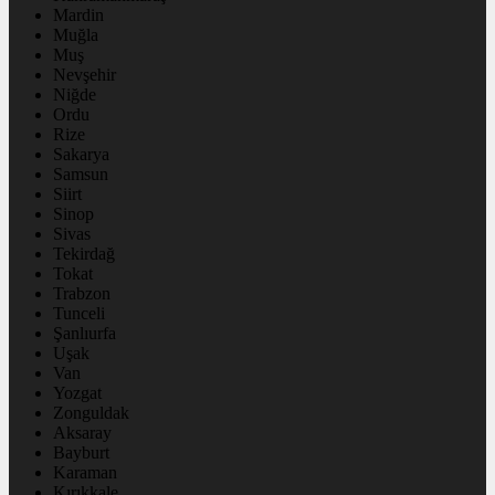
Mardin
Muğla
Muş
Nevşehir
Niğde
Ordu
Rize
Sakarya
Samsun
Siirt
Sinop
Sivas
Tekirdağ
Tokat
Trabzon
Tunceli
Şanlıurfa
Uşak
Van
Yozgat
Zonguldak
Aksaray
Bayburt
Karaman
Kırıkkale