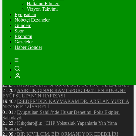
91300
Ξ
%0.4
Haftanın Filmleri
Vizyon Takvimi
TETHER
Eyüpsultan
Nöbetçi Eczaneler
47.67
$
%0
Gündem
Spor
Ekonomi
Gazeteler
20:37
/
CHP EYÜPSULTAN İLÇE ÖRGÜTÜ ÜYELERİ
Haber Gönder
ANKARA’DA TEMASLARDA BULUNDU
19:40
/
MHP EYÜPSULTAN TEŞKİLATI’NIN ACI GÜNÜ
13:33
/
BAŞKAN DR. MİTHAT BÜLENT ÖZMEN’DEN
KAMUOYUNA AÇIKLAMA
12:34
/
Makyaj Sanatçısı Uzay Damla Yıldız, Uluslararası
Başarılarıyla Türkiye’yi Temsil Ediyor
23:27
/
KARADOLAP SPOR ÖZGÜR GÖYNÜ’YE EMANET
21:20
/
ASIRLIK ÇINAR RAMİ SPOR: 1924’TEN BUGÜNE
EYÜPSULTAN’IN HAFIZASI
19:46
/
ESEDER’DEN KAYMAKAM DR. ARSLAN YURT’A
NEZAKET ZİYARETİ
01:01
/
Eyüpsultan Sahili’nde Huzur Denetimi: Polis Ekipleri
Sahadaydı
21:23
/
Kılıçdaroğlu: “CHP Yolsuzluk Yapanlarla Yan Yana
Duramaz”
21:09
/
BİR KIVILCIM, BİR ORMANI YOK EDEBİLİR!