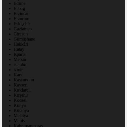
Edirne
Elazığ
Erzincan
Erzurum
Eskişehir
Gaziantep
Giresun
Gümüşhane
Hakkâri
Hatay
Isparta
Mersin
istanbul
izmir
Kars
Kastamonu
Kayseri
Kırklareli
Kırşehir
Kocaeli
Konya
Kütahya
Malatya
Manisa
Kahramanmaraş