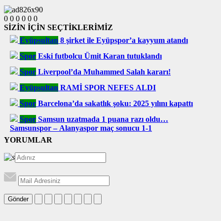
0
0
0
0
0
0
SİZİN İÇİN SEÇTİKLERİMİZ
Eyüpsultan
8 şirket ile Eyüpspor’a kayyum atandı
Spor
Eski futbolcu Ümit Karan tutuklandı
Spor
Liverpool’da Muhammed Salah kararı!
Eyüpsultan
RAMİ SPOR NEFES ALDI
Spor
Barcelona’da sakatlık şoku: 2025 yılını kapattı
Spor
Samsun uzatmada 1 puana razı oldu…
Samsunspor – Alanyaspor maç sonucu 1-1
YORUMLAR
Gönder