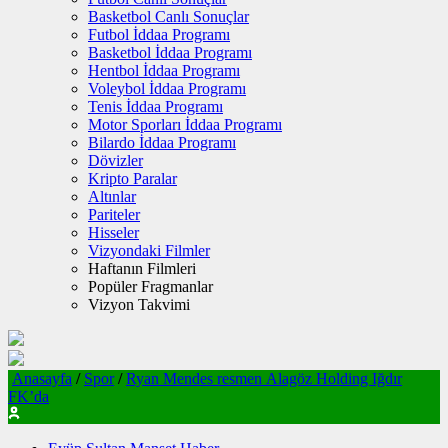
Basketbol Canlı Sonuçlar
Futbol İddaa Programı
Basketbol İddaa Programı
Hentbol İddaa Programı
Voleybol İddaa Programı
Tenis İddaa Programı
Motor Sporları İddaa Programı
Bilardo İddaa Programı
Dövizler
Kripto Paralar
Altınlar
Pariteler
Hisseler
Vizyondaki Filmler
Haftanın Filmleri
Popüler Fragmanlar
Vizyon Takvimi
Anasayfa
/
Spor
/
Ryan Mendes resmen Alagöz Holding Iğdır
FK’da