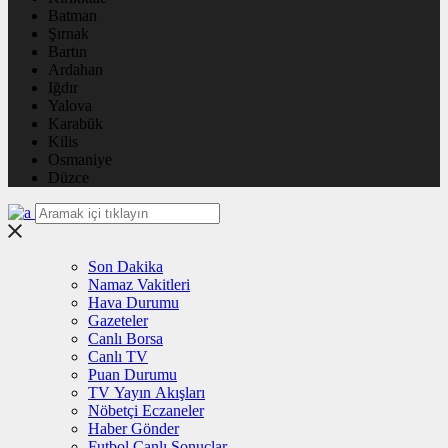
Batman
Şırnak
Bartın
Ardahan
Iğdır
Yalova
Karabük
Kilis
Osmaniye
Düzce
Son Dakika
Namaz Vakitleri
Hava Durumu
Gazeteler
Canlı Borsa
Canlı TV
Puan Durumu
TV Yayın Akışları
Nöbetçi Eczaneler
Haber Gönder
Futbol Canlı Sonuçlar