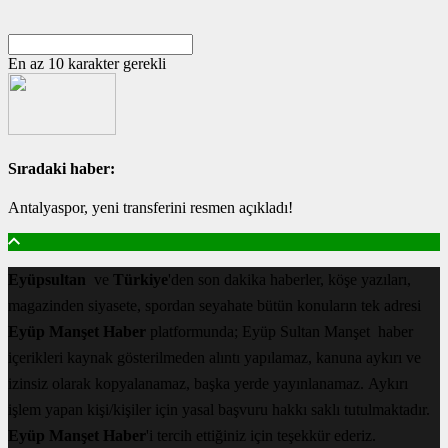
En az 10 karakter gerekli
Sıradaki haber:
Antalyaspor, yeni transferini resmen açıkladı!
Eyüpsultan
ve
Türkiye
'den son dakika haberler, köşe yazıları,
magazinden siyasete, spordan seyahate bütün konuların tek adresi
Eyüp Manşet Haber
platformunda; Eyüp Sultan Manşet haber
içerikleri kaynak gösterilmeden alıntı yapılamaz, kanuna aykırı ve
izinsiz olarak kopyalanamaz, başka yerde yayınlanamaz. Aykırı
işlem yapan kişi/kişiler için yasal başvuru hakkı saklı tutulmaktadır.
Eyüp Manşet Haber
'i tercih ettiğiniz için teşekkür ederiz.