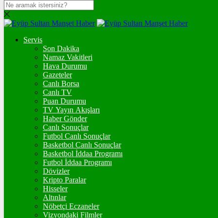
DOLAR
47,7082
$
% 0.16
Servis
EURO
Son Dakika
Namaz Vakitleri
55,1834
€
% 0.3
Hava Durumu
STERLİN
Gazeteler
Canlı Borsa
64,4359
£
% 0.4
Canlı TV
Puan Durumu
GRAM ALTIN
TV Yayın Akışları
Haber Gönder
6.670,69
%2,74
Canlı Sonuçlar
Futbol Canlı Sonuçlar
ONS
Basketbol Canlı Sonuçlar
Basketbol İddaa Programı
4.356,53
%2,75
Futbol İddaa Programı
Dövizler
BİTCOİN
Kripto Paralar
Hisseler
3096355
฿
%0.9
Altınlar
Nöbetçi Eczaneler
ETHEREUM
Vizyondaki Filmler