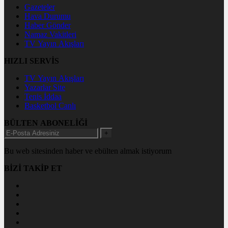
Gazeteler
Hava Durumu
Haber Gönder
Namaz Vakitleri
TV Yayın Akışları
HIZLI SERVİS
TV Yayın Akışları
Yazarlar Site
Tenis İddaa
Basketbol Canlı
BÜLTEN ABONELİĞİ
+
Bu web sitesinden haber ve ebülten almak istiyorum
BİZİ TAKİP ET