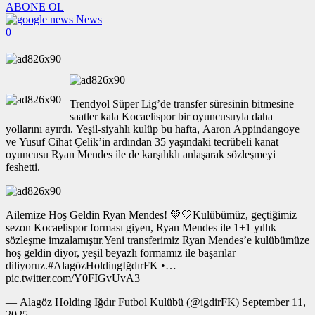
ABONE OL
News
0
Trendyol Süper Lig’de transfer süresinin bitmesine
saatler kala Kocaelispor bir oyuncusuyla daha
yollarını ayırdı. Yeşil-siyahlı kulüp bu hafta, Aaron Appindangoye
ve Yusuf Cihat Çelik’in ardından 35 yaşındaki tecrübeli kanat
oyuncusu Ryan Mendes ile de karşılıklı anlaşarak sözleşmeyi
feshetti.
Ailemize Hoş Geldin Ryan Mendes! 💚🤍Kulübümüz, geçtiğimiz
sezon Kocaelispor forması giyen, Ryan Mendes ile 1+1 yıllık
sözleşme imzalamıştır.Yeni transferimiz Ryan Mendes’e kulübümüze
hoş geldin diyor, yeşil beyazlı formamız ile başarılar
diliyoruz.#AlagözHoldingIğdırFK •…
pic.twitter.com/Y0FIGvUvA3
— Alagöz Holding Iğdır Futbol Kulübü (@igdirFK) September 11,
2025