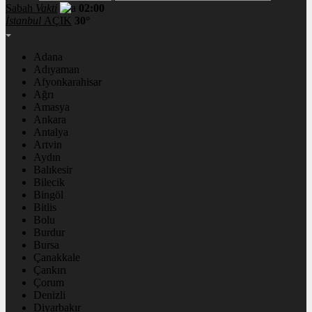
Sabah
Vakti
02:00
İstanbul
AÇIK
30°
Adana
Adıyaman
Afyonkarahisar
Ağrı
Amasya
Ankara
Antalya
Artvin
Aydın
Balıkesir
Bilecik
Bingöl
Bitlis
Bolu
Burdur
Bursa
Çanakkale
Çankırı
Çorum
Denizli
Diyarbakır