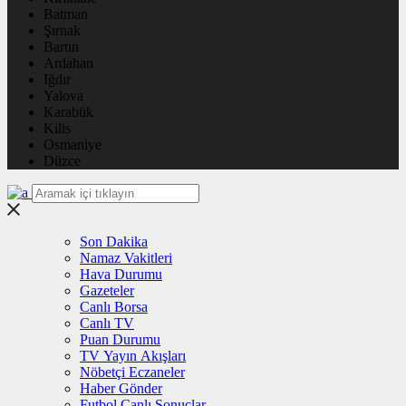
Batman
Şırnak
Bartın
Ardahan
Iğdır
Yalova
Karabük
Kilis
Osmaniye
Düzce
Son Dakika
Namaz Vakitleri
Hava Durumu
Gazeteler
Canlı Borsa
Canlı TV
Puan Durumu
TV Yayın Akışları
Nöbetçi Eczaneler
Haber Gönder
Futbol Canlı Sonuçlar