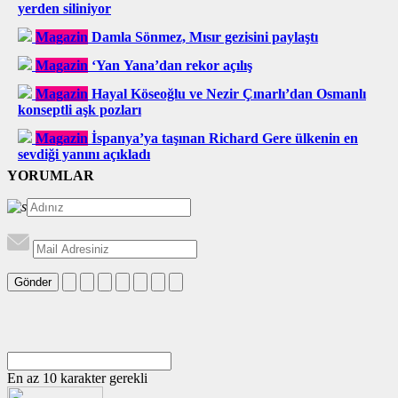
yerden siliniyor
Magazin
Damla Sönmez, Mısır gezisini paylaştı
Magazin
‘Yan Yana’dan rekor açılış
Magazin
Hayal Köseoğlu ve Nezir Çınarlı’dan Osmanlı
konseptli aşk pozları
Magazin
İspanya’ya taşınan Richard Gere ülkenin en
sevdiği yanını açıkladı
YORUMLAR
Gönder
En az 10 karakter gerekli