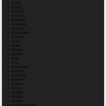
Edirne
Elazığ
Erzincan
Erzurum
Eskişehir
Gaziantep
Giresun
Gümüşhane
Hakkâri
Hatay
Isparta
Mersin
istanbul
izmir
Kars
Kastamonu
Kayseri
Kırklareli
Kırşehir
Kocaeli
Konya
Kütahya
Malatya
Manisa
Kahramanmaraş