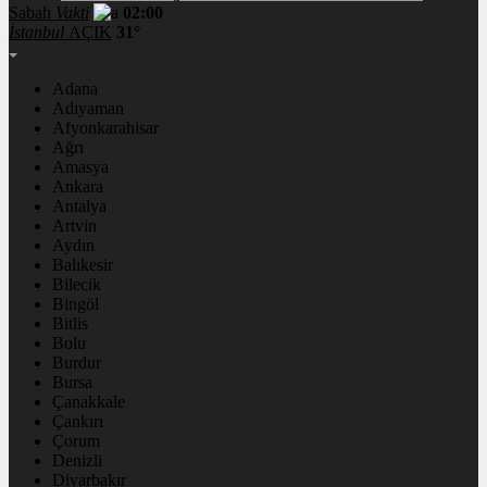
Sabah
Vakti
02:00
İstanbul
AÇIK
31°
Adana
Adıyaman
Afyonkarahisar
Ağrı
Amasya
Ankara
Antalya
Artvin
Aydın
Balıkesir
Bilecik
Bingöl
Bitlis
Bolu
Burdur
Bursa
Çanakkale
Çankırı
Çorum
Denizli
Diyarbakır