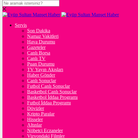
DOLAR
47,6009
$
% 0.06
Servis
EURO
Son Dakika
Namaz Vakitleri
55,0598
€
% 0.08
Hava Durumu
STERLİN
Gazeteler
Canlı Borsa
64,2500
£
% 0.22
Canlı TV
Puan Durumu
GRAM ALTIN
TV Yayın Akışları
Haber Gönder
6.515,23
%0,29
Canlı Sonuçlar
Futbol Canlı Sonuçlar
ONS
Basketbol Canlı Sonuçlar
Basketbol İddaa Programı
4.256,70
%0,22
Futbol İddaa Programı
Dövizler
BİTCOİN
Kripto Paralar
Hisseler
฿
%
Altınlar
Nöbetçi Eczaneler
ETHEREUM
Vizyondaki Filmler