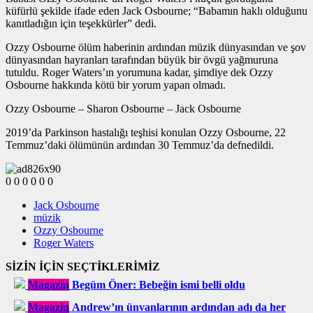
küfürlü şekilde ifade eden Jack Osbourne; “Babamın haklı olduğunu
kanıtladığın için teşekkürler” dedi.
Ozzy Osbourne ölüm haberinin ardından müzik dünyasından ve şov
dünyasından hayranları tarafından büyük bir övgü yağmuruna
tutuldu. Roger Waters’ın yorumuna kadar, şimdiye dek Ozzy
Osbourne hakkında kötü bir yorum yapan olmadı.
Ozzy Osbourne – Sharon Osbourne – Jack Osbourne
2019’da Parkinson hastalığı teşhisi konulan Ozzy Osbourne, 22
Temmuz’daki ölümünün ardından 30 Temmuz’da defnedildi.
0
0
0
0
0
0
Jack Osbourne
müzik
Ozzy Osbourne
Roger Waters
SİZİN İÇİN SEÇTİKLERİMİZ
Magazin
Begüm Öner: Bebeğin ismi belli oldu
Magazin
Andrew’ın ünvanlarının ardından adı da her