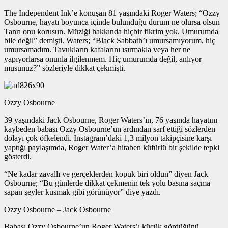
The Independent Ink’e konuşan 81 yaşındaki Roger Waters; “Ozzy
Osbourne, hayatı boyunca içinde bulunduğu durum ne olursa olsun
Tanrı onu korusun. Müziği hakkında hiçbir fikrim yok. Umurumda
bile değil” demişti. Waters; “Black Sabbath’ı umursamıyorum, hiç
umursamadım. Tavukların kafalarını ısırmakla veya her ne
yapıyorlarsa onunla ilgilenmem. Hiç umurumda değil, anlıyor
musunuz?” sözleriyle dikkat çekmişti.
Ozzy Osbourne
39 yaşındaki Jack Osbourne, Roger Waters’ın, 76 yaşında hayatını
kaybeden babası Ozzy Osbourne’un ardından sarf ettiği sözlerden
dolayı çok öfkelendi. Instagram’daki 1,3 milyon takipçisine karşı
yaptığı paylaşımda, Roger Water’a hitaben küfürlü bir şekilde tepki
gösterdi.
“Ne kadar zavallı ve gerçeklerden kopuk biri oldun” diyen Jack
Osbourne; “Bu günlerde dikkat çekmenin tek yolu basına saçma
sapan şeyler kusmak gibi görünüyor” diye yazdı.
Ozzy Osbourne – Jack Osbourne
Babası Ozzy Osbourne’un Roger Waters’ı küçük gördüğünü