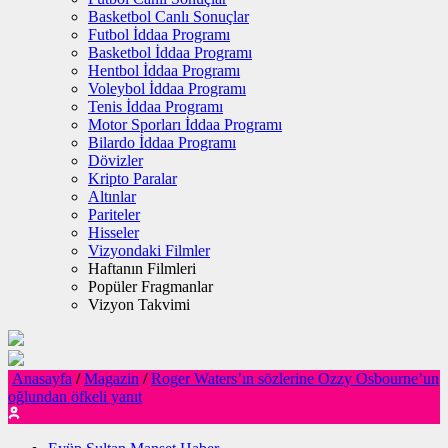
Basketbol Canlı Sonuçlar
Futbol İddaa Programı
Basketbol İddaa Programı
Hentbol İddaa Programı
Voleybol İddaa Programı
Tenis İddaa Programı
Motor Sporları İddaa Programı
Bilardo İddaa Programı
Dövizler
Kripto Paralar
Altınlar
Pariteler
Hisseler
Vizyondaki Filmler
Haftanın Filmleri
Popüler Fragmanlar
Vizyon Takvimi
Anasayfa
/
Magazin
/
Roger Waters’ın sözlerine Ozzy Osbourne’un
oğlundan öfkeli yanıt