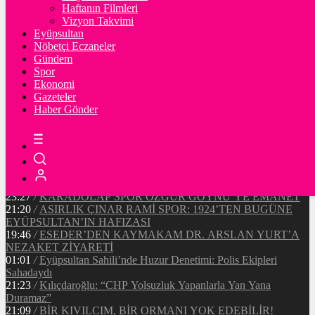
Ξ
%
Haftanın Filmleri
Vizyon Takvimi
TETHER
Eyüpsultan
Nöbetçi Eczaneler
$
%
Gündem
Spor
Ekonomi
Gazeteler
20:37
/
CHP EYÜPSULTAN İLÇE ÖRGÜTÜ ÜYELERİ
Haber Gönder
ANKARA’DA TEMASLARDA BULUNDU
19:40
/
MHP EYÜPSULTAN TEŞKİLATI’NIN ACI GÜNÜ
13:33
/
BAŞKAN DR. MİTHAT BÜLENT ÖZMEN’DEN
KAMUOYUNA AÇIKLAMA
12:34
/
Makyaj Sanatçısı Uzay Damla Yıldız, Uluslararası
Başarılarıyla Türkiye’yi Temsil Ediyor
23:27
/
KARADOLAP SPOR ÖZGÜR GÖYNÜ’YE EMANET
21:20
/
ASIRLIK ÇINAR RAMİ SPOR: 1924’TEN BUGÜNE
EYÜPSULTAN’IN HAFIZASI
19:46
/
ESEDER’DEN KAYMAKAM DR. ARSLAN YURT’A
NEZAKET ZİYARETİ
01:01
/
Eyüpsultan Sahili’nde Huzur Denetimi: Polis Ekipleri
Sahadaydı
21:23
/
Kılıçdaroğlu: “CHP Yolsuzluk Yapanlarla Yan Yana
Duramaz”
21:09
/
BİR KIVILCIM, BİR ORMANI YOK EDEBİLİR!