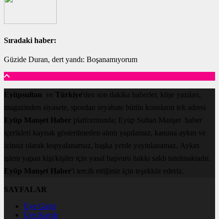
Sıradaki haber:
Güzide Duran, dert yandı: Boşanamıyorum
Eyüpsultan
ve
Türkiye
'den son dakika haberler, köşe yazıları,
magazinden siyasete, spordan seyahate bütün konuların tek adresi
Eyüp Manşet Haber
platformunda; Eyüp Sultan Manşet haber
içerikleri kaynak gösterilmeden alıntı yapılamaz, kanuna aykırı ve
izinsiz olarak kopyalanamaz, başka yerde yayınlanamaz. Aykırı
işlem yapan kişi/kişiler için yasal başvuru hakkı saklı tutulmaktadır.
Eyüp Manşet Haber
'i tercih ettiğiniz için teşekkür ederiz.
SAYFALAR
Üye Girişi
Üye Kaydı