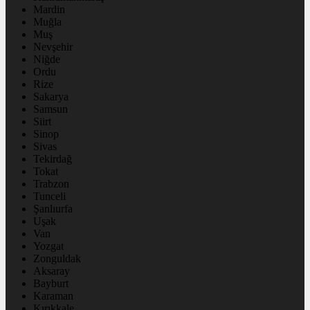
Mardin
Muğla
Muş
Nevşehir
Niğde
Ordu
Rize
Sakarya
Samsun
Siirt
Sinop
Sivas
Tekirdağ
Tokat
Trabzon
Tunceli
Şanlıurfa
Uşak
Van
Yozgat
Zonguldak
Aksaray
Bayburt
Karaman
Kırıkkale