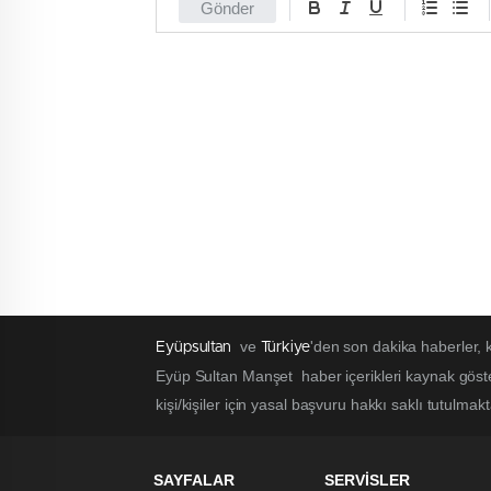
Gönder
ve
'den son dakika haberler,
Eyüpsultan
Türkiye
Eyüp Sultan Manşet haber içerikleri kaynak göst
kişi/kişiler için yasal başvuru hakkı saklı tutulmak
SAYFALAR
SERVİSLER