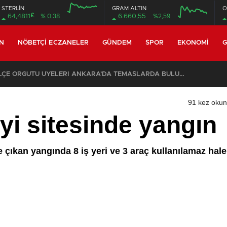
STERLİN
GRAM ALTIN
O
£
64,4811
% 0.38
6.660,55
%2,59
N
NÖBETÇI ECZANELER
GÜNDEM
SPOR
EKONOMI
G
ÜPSULTAN TEŞKİLATI’NIN ACI GÜNÜ
91 kez oku
yi sitesinde yangın
 çıkan yangında 8 iş yeri ve 3 araç kullanılamaz hale