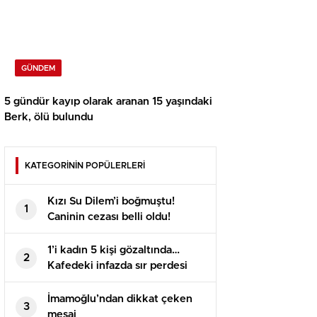
GÜNDEM
5 gündür kayıp olarak aranan 15 yaşındaki
Berk, ölü bulundu
KATEGORİNİN POPÜLERLERİ
Kızı Su Dilem’i boğmuştu!
1
Caninin cezası belli oldu!
1’i kadın 5 kişi gözaltında…
2
Kafedeki infazda sır perdesi
aralandı!
İmamoğlu’ndan dikkat çeken
3
mesaj