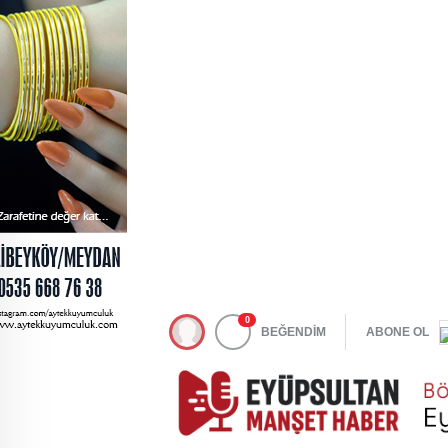
0
BEĞENDİM
ABONE OL