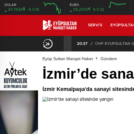
DOLAR
EURO
$
€
47,7436
% 0.18
55,2510
% 0.32
SERVIS
EYÜPSULTA
CHP EYÜPSULTAN İLÇE ÖRGÜTÜ ÜYELERİ ANKARA’DA TEMASLARDA BULUNDU
19:40
/
MHP EY
Eyüp Sultan Manşet Haber
Gündem
İzmir’de sana
İzmir Kemalpaşa'da sanayi sitesinde