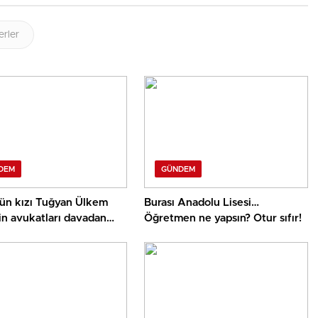
erler
DEM
GÜNDEM
nün kızı Tuğyan Ülkem
Burası Anadolu Lisesi…
in avukatları davadan
Öğretmen ne yapsın? Otur sıfır!