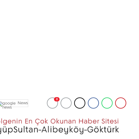
0
News