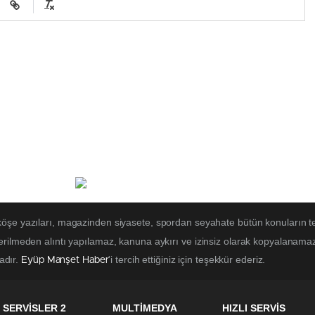
 köşe yazıları, magazinden siyasete, spordan seyahate bütün konuların t
erilmeden alıntı yapılamaz, kanuna aykırı ve izinsiz olarak kopyalanama
tadır.
'i tercih ettiğiniz için teşekkür ederiz.
Eyüp Manşet Haber
SERVİSLER 2
MULTİMEDYA
HIZLI SERVİS