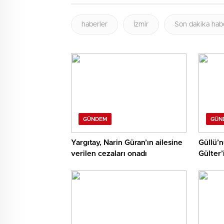
haberler
İzmir
Son dakika hab
GÜNDEM
GÜN
Yargıtay, Narin Güran’ın ailesine
Güllü’
verilen cezaları onadı
Gülter’
çekildi