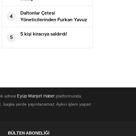
Daltonlar Çetesi
4
Yöneticilerinden Furkan Yavuz
Belçika’da Silahlı Saldırıda Öldü
5 kişi kiracıya saldırdı!
5
ek adresi
platformunda;
Eyüp Manşet Haber
z, başka yerde yayınlanamaz. Aykırı işlem yapan
BÜLTEN ABONELİĞİ