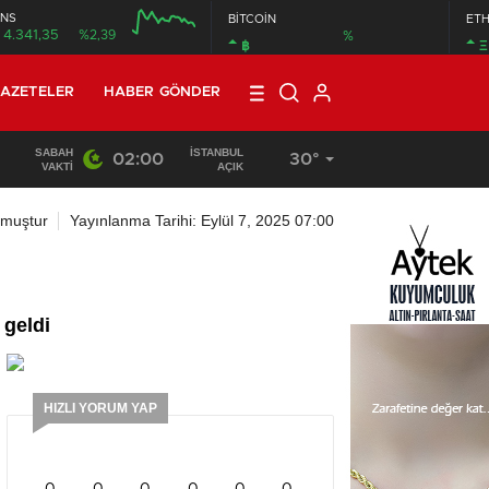
NS
BİTCOİN
ET
4.341,35
%2,39
%
฿
Ξ
AZETELER
HABER GÖNDER
SABAH
İSTANBUL
02:00
30°
13:33
/
BAŞKAN DR. MİTHAT BÜLENT ÖZMEN’
VAKTI
AÇIK
nmuştur
Yayınlanma Tarihi: Eylül 7, 2025 07:00
 geldi
HIZLI YORUM YAP