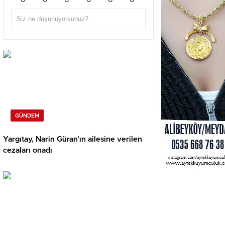
0
0
0
0
0
0
GÜNDEM
Yargıtay, Narin Güran’ın ailesine verilen
cezaları onadı