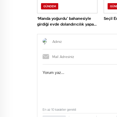
GÜNDEM
GÜN
‘Manda yoğurdu’ bahanesiyle
Seçil E
girdiği evde dolandırıcılık yapan
şüpheli tutuklandı
En az 10 karakter gerekli