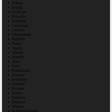
Edirne
Elazığ
Erzincan
Erzurum
Eskişehir
Gaziantep
Giresun
Gümüşhane
Hakkâri
Hatay
Isparta
Mersin
istanbul
izmir
Kars
Kastamonu
Kayseri
Kırklareli
Kırşehir
Kocaeli
Konya
Kütahya
Malatya
Manisa
Kahramanmaraş