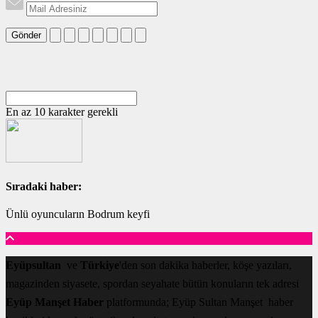
Gönder
En az 10 karakter gerekli
Sıradaki haber:
Ünlü oyuncuların Bodrum keyfi
Eyüpsultan
ve
Türkiye
'den son dakika haberler, köşe yazıları,
magazinden siyasete, spordan seyahate bütün konuların tek adresi
Eyüp Manşet Haber
platformunda; Eyüp Sultan Manşet haber