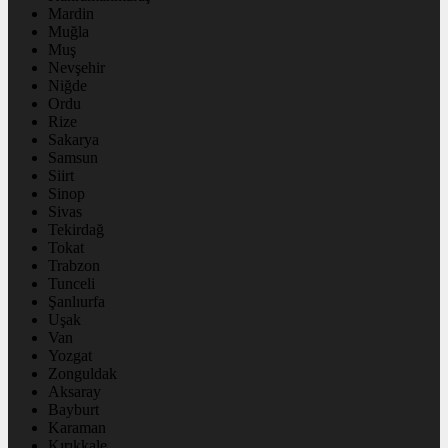
Mardin
Muğla
Muş
Nevşehir
Niğde
Ordu
Rize
Sakarya
Samsun
Siirt
Sinop
Sivas
Tekirdağ
Tokat
Trabzon
Tunceli
Şanlıurfa
Uşak
Van
Yozgat
Zonguldak
Aksaray
Bayburt
Karaman
Kırıkkale