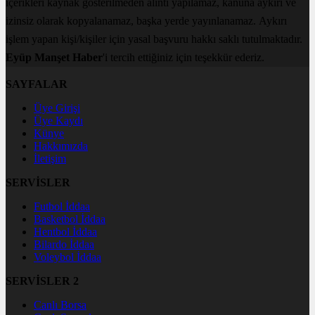
içerikleri kaynak gösterilmeden alıntı yapılamaz, kanuna aykırı ve
izinsiz olarak kopyalanamaz, başka yerde yayınlanamaz. Aykırı
işlem yapan kişi/kişiler için yasal başvuru hakkı saklı tutulmaktadır.
Eyüp Manşet Haber
'i tercih ettiğiniz için teşekkür ederiz.
SAYFALAR
Üye Girişi
Üye Kaydı
Künye
Hakkımızda
İletişim
SERVİSLER
Futbol İddaa
Basketbol İddaa
Hentbol İddaa
Bilardo İddaa
Voleybol İddaa
SERVİSLER 2
Canlı Borsa