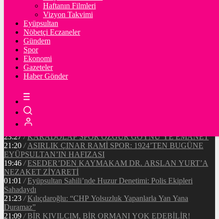
Ξ
%
Haftanın Filmleri
Vizyon Takvimi
TETHER
Eyüpsultan
Nöbetçi Eczaneler
$
%
Gündem
Spor
Ekonomi
Gazeteler
20:37
/
CHP EYÜPSULTAN İLÇE ÖRGÜTÜ ÜYELERİ
Haber Gönder
ANKARA’DA TEMASLARDA BULUNDU
19:40
/
MHP EYÜPSULTAN TEŞKİLATI’NIN ACI GÜNÜ
13:33
/
BAŞKAN DR. MİTHAT BÜLENT ÖZMEN’DEN
KAMUOYUNA AÇIKLAMA
12:34
/
Makyaj Sanatçısı Uzay Damla Yıldız, Uluslararası
Başarılarıyla Türkiye’yi Temsil Ediyor
23:27
/
KARADOLAP SPOR ÖZGÜR GÖYNÜ’YE EMANET
21:20
/
ASIRLIK ÇINAR RAMİ SPOR: 1924’TEN BUGÜNE
EYÜPSULTAN’IN HAFIZASI
19:46
/
ESEDER’DEN KAYMAKAM DR. ARSLAN YURT’A
NEZAKET ZİYARETİ
01:01
/
Eyüpsultan Sahili’nde Huzur Denetimi: Polis Ekipleri
Sahadaydı
21:23
/
Kılıçdaroğlu: “CHP Yolsuzluk Yapanlarla Yan Yana
Duramaz”
21:09
/
BİR KIVILCIM, BİR ORMANI YOK EDEBİLİR!