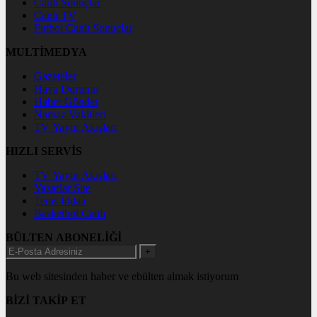
Canlı Sonuçlar
Canlı TV
Futbol Canlı Sonuçlar
MULTİMEDYA
Gazeteler
Hava Durumu
Haber Gönder
Namaz Vakitleri
TV Yayın Akışları
HIZLI SERVİS
TV Yayın Akışları
Yazarlar Site
Tenis İddaa
Basketbol Canlı
BÜLTEN ABONELİĞİ
+
Bu web sitesinden haber ve ebülten almak istiyorum
BİZİ TAKİP ET