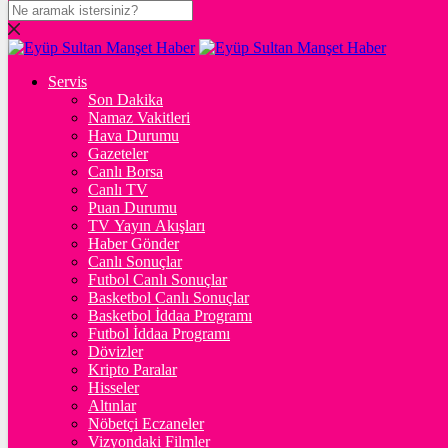
DOLAR
47,7436
$
% 0.18
Servis
EURO
Son Dakika
Namaz Vakitleri
55,2510
€
% 0.32
Hava Durumu
STERLİN
Gazeteler
Canlı Borsa
64,4811
£
% 0.38
Canlı TV
Puan Durumu
GRAM ALTIN
TV Yayın Akışları
Haber Gönder
6.660,55
%2,59
Canlı Sonuçlar
Futbol Canlı Sonuçlar
ONS
Basketbol Canlı Sonuçlar
Basketbol İddaa Programı
4.341,35
%2,39
Futbol İddaa Programı
Dövizler
BİTCOİN
Kripto Paralar
Hisseler
฿
%
Altınlar
Nöbetçi Eczaneler
ETHEREUM
Vizyondaki Filmler