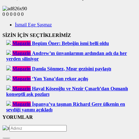
0
0
0
0
0
0
İsmail Ege Şaşmaz
SİZİN İÇİN SEÇTİKLERİMİZ
Magazin
Begüm Öner: Bebeğin ismi belli oldu
Magazin
Andrew’ın ünvanlarının ardından adı da her
yerden siliniyor
Magazin
Damla Sönmez, Mısır gezisini paylaştı
Magazin
‘Yan Yana’dan rekor açılış
Magazin
Hayal Köseoğlu ve Nezir Çınarlı’dan Osmanlı
konseptli aşk pozları
Magazin
İspanya’ya taşınan Richard Gere ülkenin en
sevdiği yanını açıkladı
YORUMLAR