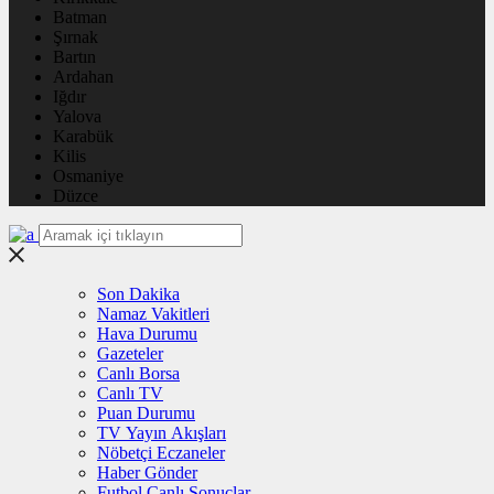
Batman
Şırnak
Bartın
Ardahan
Iğdır
Yalova
Karabük
Kilis
Osmaniye
Düzce
Son Dakika
Namaz Vakitleri
Hava Durumu
Gazeteler
Canlı Borsa
Canlı TV
Puan Durumu
TV Yayın Akışları
Nöbetçi Eczaneler
Haber Gönder
Futbol Canlı Sonuçlar