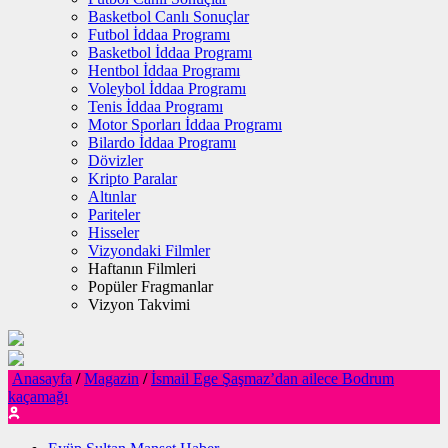
Basketbol Canlı Sonuçlar
Futbol İddaa Programı
Basketbol İddaa Programı
Hentbol İddaa Programı
Voleybol İddaa Programı
Tenis İddaa Programı
Motor Sporları İddaa Programı
Bilardo İddaa Programı
Dövizler
Kripto Paralar
Altınlar
Pariteler
Hisseler
Vizyondaki Filmler
Haftanın Filmleri
Popüler Fragmanlar
Vizyon Takvimi
Anasayfa
/
Magazin
/
İsmail Ege Şaşmaz’dan ailece Bodrum
kaçamağı