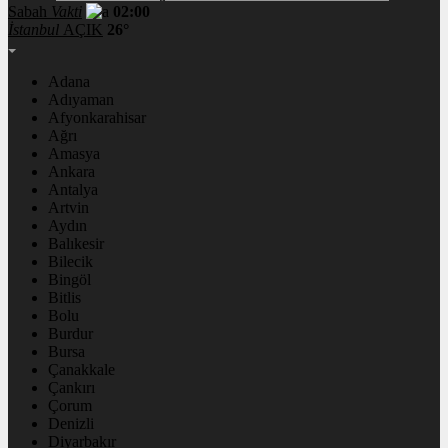
Sabah
Vakti
02:00
İstanbul
AÇIK
26°
Adana
Adıyaman
Afyonkarahisar
Ağrı
Amasya
Ankara
Antalya
Artvin
Aydın
Balıkesir
Bilecik
Bingöl
Bitlis
Bolu
Burdur
Bursa
Çanakkale
Çankırı
Çorum
Denizli
Diyarbakır