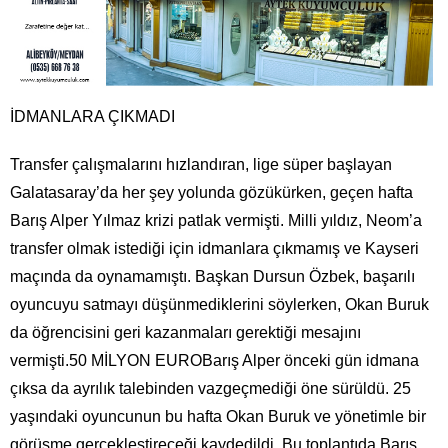
İDMANLARA ÇIKMADI
Transfer çalışmalarını hızlandıran, lige süper başlayan
Galatasaray’da her şey yolunda gözükürken, geçen hafta
Barış Alper Yılmaz krizi patlak vermişti. Milli yıldız, Neom’a
transfer olmak istediği için idmanlara çıkmamış ve Kayseri
maçında da oynamamıştı. Başkan Dursun Özbek, başarılı
oyuncuyu satmayı düşünmediklerini söylerken, Okan Buruk
da öğrencisini geri kazanmaları gerektiği mesajını
vermişti.50 MİLYON EUROBarış Alper önceki gün idmana
çıksa da ayrılık talebinden vazgeçmediği öne sürüldü. 25
yaşındaki oyuncunun bu hafta Okan Buruk ve yönetimle bir
görüşme gerçekleştireceği kaydedildi. Bu toplantıda Barış