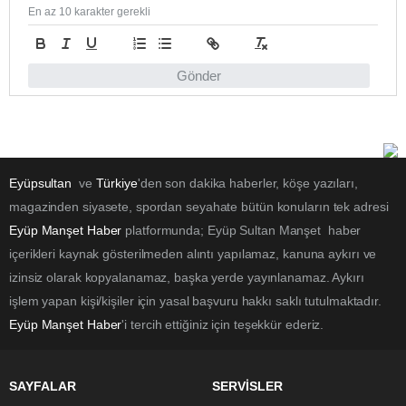
En az 10 karakter gerekli
Gönder
Eyüpsultan
ve
Türkiye
'den son dakika haberler, köşe yazıları,
magazinden siyasete, spordan seyahate bütün konuların tek adresi
Eyüp Manşet Haber
platformunda; Eyüp Sultan Manşet haber
içerikleri kaynak gösterilmeden alıntı yapılamaz, kanuna aykırı ve
izinsiz olarak kopyalanamaz, başka yerde yayınlanamaz. Aykırı
işlem yapan kişi/kişiler için yasal başvuru hakkı saklı tutulmaktadır.
Eyüp Manşet Haber
'i tercih ettiğiniz için teşekkür ederiz.
SAYFALAR
SERVİSLER