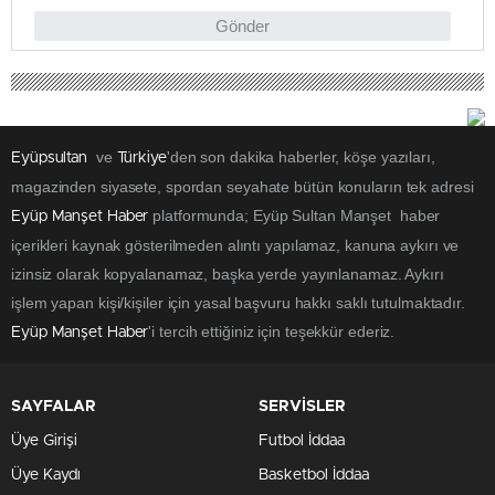
Gönder
ve
'den son dakika haberler, köşe yazıları,
Eyüpsultan
Türkiye
magazinden siyasete, spordan seyahate bütün konuların tek adresi
platformunda; Eyüp Sultan Manşet haber
Eyüp Manşet Haber
içerikleri kaynak gösterilmeden alıntı yapılamaz, kanuna aykırı ve
izinsiz olarak kopyalanamaz, başka yerde yayınlanamaz. Aykırı
işlem yapan kişi/kişiler için yasal başvuru hakkı saklı tutulmaktadır.
'i tercih ettiğiniz için teşekkür ederiz.
Eyüp Manşet Haber
SAYFALAR
SERVİSLER
Üye Girişi
Futbol İddaa
Üye Kaydı
Basketbol İddaa